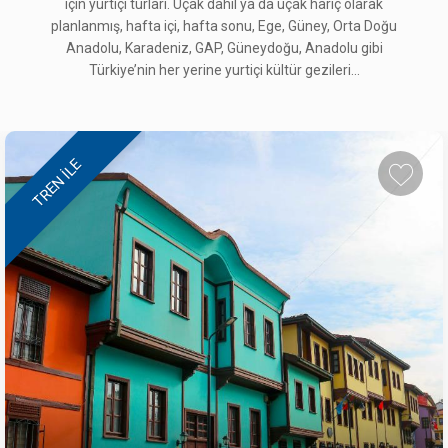
için yurtiçi turları. Uçak dahil ya da uçak hariç olarak
planlanmış, hafta içi, hafta sonu, Ege, Güney, Orta Doğu
Anadolu, Karadeniz, GAP, Güneydoğu, Anadolu gibi
MARDİN GEZİSİ
Türkiye’nin her yerine yurtiçi kültür gezileri...
49.900 ₺
25 - 27 Eylül 2026
TÜRKİYE