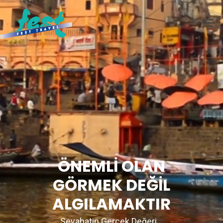
ÖNEMLİ OLAN
GÖRMEK DEĞİL
ALGILAMAKTIR
Seyahatin Gerçek Değeri...