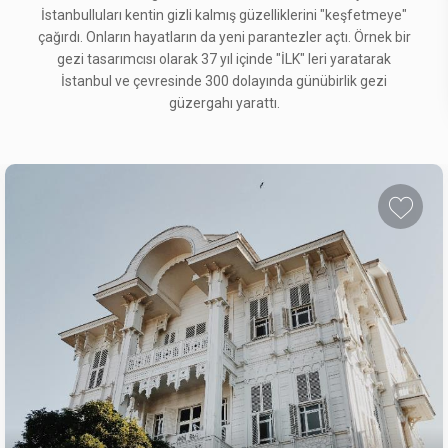
İstanbulluları kentin gizli kalmış güzelliklerini "keşfetmeye"
çağırdı. Onların hayatların da yeni parantezler açtı. Örnek bir
gezi tasarımcısı olarak 37 yıl içinde "İLK" leri yaratarak
İstanbul ve çevresinde 300 dolayında günübirlik gezi
KÖŞE BUCAK HALİÇ: FENER-BALAT-AYVANSARAY
güzergahı yarattı.
2.175 ₺
23 Ağustos 2026
TÜRKİYE