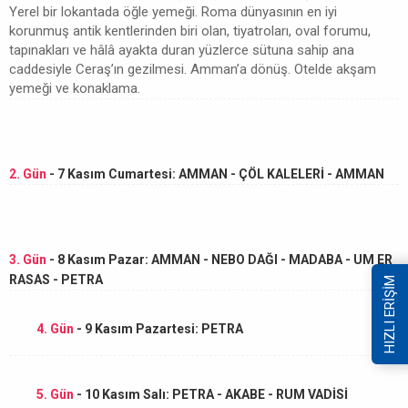
Yerel bir lokantada öğle yemeği. Roma dünyasının en iyi
korunmuş antik kentlerinden biri olan, tiyatroları, oval forumu,
tapınakları ve hâlâ ayakta duran yüzlerce sütuna sahip ana
caddesiyle Ceraş’ın gezilmesi. Amman’a dönüş. Otelde akşam
yemeği ve konaklama.
2. Gün
- 7 Kasım Cumartesi: AMMAN - ÇÖL KALELERİ - AMMAN
3. Gün
- 8 Kasım Pazar: AMMAN - NEBO DAĞI - MADABA - UM ER
RASAS - PETRA
HIZLI ERİŞİM
4. Gün
- 9 Kasım Pazartesi: PETRA
5. Gün
- 10 Kasım Salı: PETRA - AKABE - RUM VADİSİ