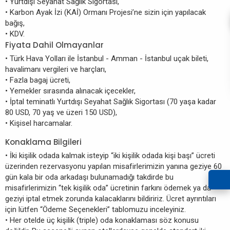
• Yurtdışı Seyahat Sağlık Sigortası,
• Karbon Ayak İzi (KAİ) Ormanı Projesi’ne sizin için yapılacak
bağış,
• KDV.
Fiyata Dahil Olmayanlar
• Türk Hava Yolları ile İstanbul - Amman - İstanbul uçak bileti,
havalimanı vergileri ve harçları,
• Fazla bagaj ücreti,
• Yemekler sırasında alınacak içecekler,
• İptal teminatlı Yurtdışı Seyahat Sağlık Sigortası (70 yaşa kadar
80 USD, 70 yaş ve üzeri 150 USD),
• Kişisel harcamalar.
Konaklama Bilgileri
• İki kişilik odada kalmak isteyip “iki kişilik odada kişi başı” ücreti
üzerinden rezervasyonu yapılan misafirlerimizin yanına geziye 60
gün kala bir oda arkadaşı bulunamadığı takdirde bu
misafirlerimizin “tek kişilik oda” ücretinin farkını ödemek ya da
geziyi iptal etmek zorunda kalacaklarını bildiririz. Ücret ayrıntıları
için lütfen “Ödeme Seçenekleri” tablomuzu inceleyiniz.
• Her otelde üç kişilik (triple) oda konaklaması söz konusu