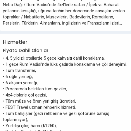
Nebo Dağı / Rum Vadisi’nde 4x4’lerle safari / İpek ve Baharat
yollarının kesiştiği, uğruna tarihin her döneminde savaşlar verilen
topraklar / Nabatilerin, Musevilerin, Bedevilerin, Romalıların,
Perslerin, Türklerin, Almanların, İngilizlerin ve Fransızların izleri...
Hizmetler
Fiyata Dahil Olanlar
• 4, 5 yıldızlı otellerde 5 gece kahvaltı dahil konaklama,
• 1 gece Rum Vadisi’nde lüks çadırda konaklama ve çöl deneyimi,
• Tüm transferler,
• 6 öğle yemeği,
• 6 akşam yemeği,
• Programda belirtilen tüm geziler,
• 4x4 ciplerle çöl gezisi,
• Tüm müze ve ören yeri giriş ücretleri,
• FEST Travel uzman rehberlik hizmeti,
• Tüm bahşişler (gezi rehberine ve gezi şoförüne bahşiş
toplanmıyor),
• Yurtdışı çıkış harcı (₺1250),