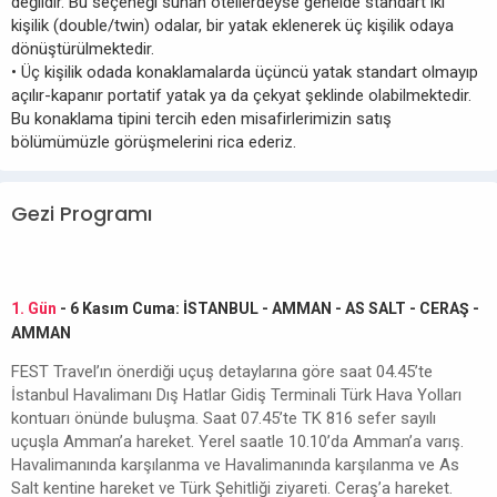
değildir. Bu seçeneği sunan otellerdeyse genelde standart iki
kişilik (double/twin) odalar, bir yatak eklenerek üç kişilik odaya
dönüştürülmektedir.
• Üç kişilik odada konaklamalarda üçüncü yatak standart olmayıp
açılır-kapanır portatif yatak ya da çekyat şeklinde olabilmektedir.
Bu konaklama tipini tercih eden misafirlerimizin satış
bölümümüzle görüşmelerini rica ederiz.
Gezi Programı
1. Gün
- 6 Kasım Cuma: İSTANBUL - AMMAN - AS SALT - CERAŞ -
AMMAN
FEST Travel’ın önerdiği uçuş detaylarına göre saat 04.45’te
İstanbul Havalimanı Dış Hatlar Gidiş Terminali Türk Hava Yolları
kontuarı önünde buluşma. Saat 07.45’te TK 816 sefer sayılı
uçuşla Amman’a hareket. Yerel saatle 10.10’da Amman’a varış.
Havalimanında karşılanma ve Havalimanında karşılanma ve As
Salt kentine hareket ve Türk Şehitliği ziyareti. Ceraş’a hareket.