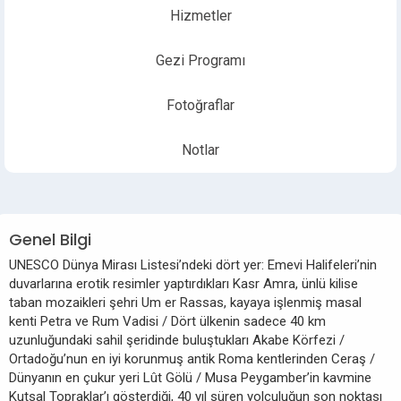
Hizmetler
Gezi Programı
Fotoğraflar
Notlar
Genel Bilgi
UNESCO Dünya Mirası Listesi’ndeki dört yer: Emevi Halifeleri’nin
duvarlarına erotik resimler yaptırdıkları Kasr Amra, ünlü kilise
taban mozaikleri şehri Um er Rassas, kayaya işlenmiş masal
kenti Petra ve Rum Vadisi / Dört ülkenin sadece 40 km
uzunluğundaki sahil şeridinde buluştukları Akabe Körfezi /
Ortadoğu’nun en iyi korunmuş antik Roma kentlerinden Ceraş /
Dünyanın en çukur yeri Lût Gölü / Musa Peygamber’in kavmine
Kutsal Topraklar’ı gösterdiği, 40 yıl süren yolculuğun son noktası