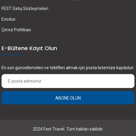
FEST Satış Sözleşmeleri
Exodus
Çerez Politikası
E-Bültene Kayıt Olun
En son güncellemeleri ve teklifleri almak için posta listemize kaydolun
ABONE OLUN
×
FEST Travel ile Dünyayı Kültürüyle Keşfetmek
için Üye Olun.
2024 Fest Travel. Tüm hakları saklıdır.