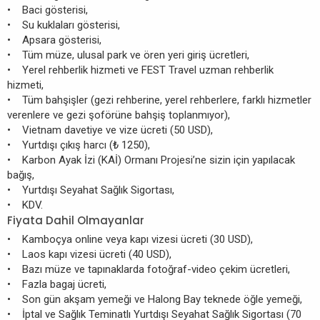
• Baci gösterisi,
• Su kuklaları gösterisi,
• Apsara gösterisi,
• Tüm müze, ulusal park ve ören yeri giriş ücretleri,
• Yerel rehberlik hizmeti ve FEST Travel uzman rehberlik
hizmeti,
• Tüm bahşişler (gezi rehberine, yerel rehberlere, farklı hizmetler
verenlere ve gezi şoförüne bahşiş toplanmıyor),
• Vietnam davetiye ve vize ücreti (50 USD),
• Yurtdışı çıkış harcı (₺ 1250),
• Karbon Ayak İzi (KAİ) Ormanı Projesi’ne sizin için yapılacak
bağış,
• Yurtdışı Seyahat Sağlık Sigortası,
• KDV.
Fiyata Dahil Olmayanlar
• Kamboçya online veya kapı vizesi ücreti (30 USD),
• Laos kapı vizesi ücreti (40 USD),
• Bazı müze ve tapınaklarda fotoğraf-video çekim ücretleri,
• Fazla bagaj ücreti,
• Son gün akşam yemeği ve Halong Bay teknede öğle yemeği,
• İptal ve Sağlık Teminatlı Yurtdışı Seyahat Sağlık Sigortası (70