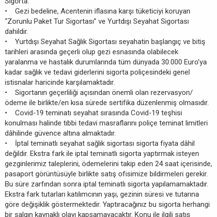
Sigorta:
• Gezi bedeline, Acentenin iflasına karşı tüketiciyi koruyan
“Zorunlu Paket Tur Sigortası” ve Yurtdışı Seyahat Sigortası
dahildir.
• Yurtdışı Seyahat Sağlık Sigortası seyahatin başlangıç ve bitiş
tarihleri arasında geçerli olup gezi esnasında olabilecek
yaralanma ve hastalık durumlarında tüm dünyada 30.000 Euro’ya
kadar sağlık ve tedavi giderlerini sigorta poliçesindeki genel
istisnalar haricinde karşılamaktadır.
• Sigortanın geçerliliği açısından önemli olan rezervasyon/
ödeme ile birlikte/en kısa sürede sertifika düzenlenmiş olmasıdır.
• Covid-19 teminatı seyahat sırasında Covid-19 teşhisi
konulması halinde tıbbi tedavi masraflarını poliçe teminat limitleri
dâhilinde güvence altına almaktadır.
• İptal teminatlı seyahat sağlık sigortası sigorta fiyata dâhil
değildir. Ekstra fark ile iptal teminatlı sigorta yaptırmak isteyen
gezginlerimiz taleplerini, ödemelerini takip eden 24 saat içerisinde,
pasaport görüntüsüyle birlikte satış ofisimize bildirmeleri gerekir.
Bu süre zarfından sonra iptal teminatlı sigorta yapılamamaktadır.
Ekstra fark tutarları katılımcının yaşı, gezinin süresi ve tutarına
göre değişiklik göstermektedir. Yaptıracağınız bu sigorta herhangi
bir salgın kaynaklı olayı kapsamayacaktır. Konu ile ilgili satış