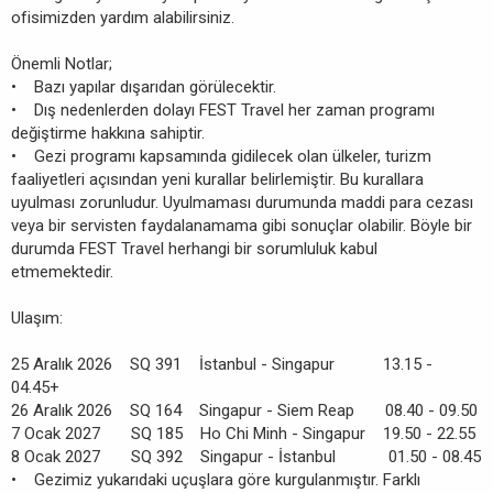
ofisimizden yardım alabilirsiniz.
Önemli Notlar;
• Bazı yapılar dışarıdan görülecektir.
• Dış nedenlerden dolayı FEST Travel her zaman programı
değiştirme hakkına sahiptir.
• Gezi programı kapsamında gidilecek olan ülkeler, turizm
faaliyetleri açısından yeni kurallar belirlemiştir. Bu kurallara
uyulması zorunludur. Uyulmaması durumunda maddi para cezası
veya bir servisten faydalanamama gibi sonuçlar olabilir. Böyle bir
durumda FEST Travel herhangi bir sorumluluk kabul
etmemektedir.
Ulaşım:
25 Aralık 2026 SQ 391 İstanbul - Singapur 13.15 -
04.45+
26 Aralık 2026 SQ 164 Singapur - Siem Reap 08.40 - 09.50
7 Ocak 2027 SQ 185 Ho Chi Minh - Singapur 19.50 - 22.55
8 Ocak 2027 SQ 392 Singapur - İstanbul 01.50 - 08.45
• Gezimiz yukarıdaki uçuşlara göre kurgulanmıştır. Farklı