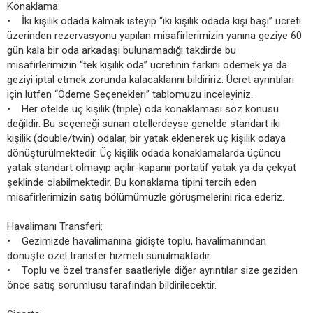
Konaklama:
• İki kişilik odada kalmak isteyip “iki kişilik odada kişi başı” ücreti
üzerinden rezervasyonu yapılan misafirlerimizin yanına geziye 60
gün kala bir oda arkadaşı bulunamadığı takdirde bu
misafirlerimizin “tek kişilik oda” ücretinin farkını ödemek ya da
geziyi iptal etmek zorunda kalacaklarını bildiririz. Ücret ayrıntıları
için lütfen “Ödeme Seçenekleri” tablomuzu inceleyiniz.
• Her otelde üç kişilik (triple) oda konaklaması söz konusu
değildir. Bu seçeneği sunan otellerdeyse genelde standart iki
kişilik (double/twin) odalar, bir yatak eklenerek üç kişilik odaya
dönüştürülmektedir. Üç kişilik odada konaklamalarda üçüncü
yatak standart olmayıp açılır-kapanır portatif yatak ya da çekyat
şeklinde olabilmektedir. Bu konaklama tipini tercih eden
misafirlerimizin satış bölümümüzle görüşmelerini rica ederiz.
Havalimanı Transferi:
• Gezimizde havalimanına gidişte toplu, havalimanından
dönüşte özel transfer hizmeti sunulmaktadır.
• Toplu ve özel transfer saatleriyle diğer ayrıntılar size geziden
önce satış sorumlusu tarafından bildirilecektir.