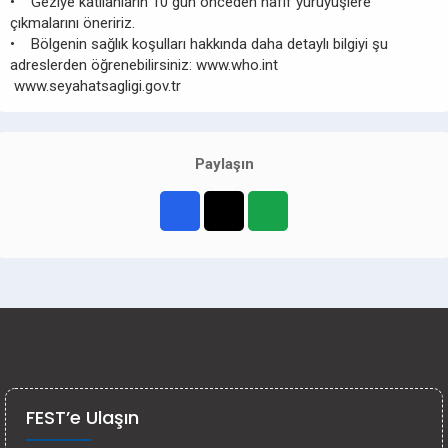
• Geziye katılanların 10 gün önceden hafif yürüyüşlere
çıkmalarını öneririz.
• Bölgenin sağlık koşulları hakkında daha detaylı bilgiyi şu
adreslerden öğrenebilirsiniz: www.who.int
www.seyahatsagligi.gov.tr
Paylaşın
FEST’e Ulaşın