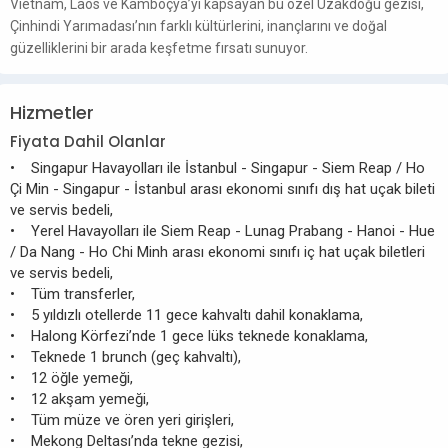
Vietnam, Laos ve Kamboçya’yı kapsayan bu özel Uzakdoğu gezisi,
Çinhindi Yarımadası’nın farklı kültürlerini, inançlarını ve doğal
güzelliklerini bir arada keşfetme fırsatı sunuyor.
Hizmetler
Fiyata Dahil Olanlar
• Singapur Havayolları ile İstanbul - Singapur - Siem Reap / Ho
Çi Min - Singapur - İstanbul arası ekonomi sınıfı dış hat uçak bileti
ve servis bedeli,
• Yerel Havayolları ile Siem Reap - Lunag Prabang - Hanoi - Hue
/ Da Nang - Ho Chi Minh arası ekonomi sınıfı iç hat uçak biletleri
ve servis bedeli,
• Tüm transferler,
• 5 yıldızlı otellerde 11 gece kahvaltı dahil konaklama,
• Halong Körfezi’nde 1 gece lüks teknede konaklama,
• Teknede 1 brunch (geç kahvaltı),
• 12 öğle yemeği,
• 12 akşam yemeği,
• Tüm müze ve ören yeri girişleri,
• Mekong Deltası’nda tekne gezisi,