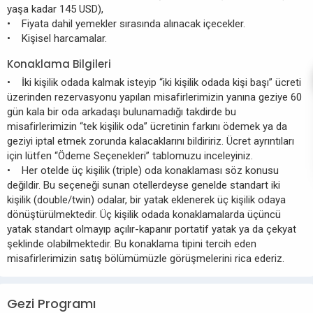
yaşa kadar 145 USD),
• Fiyata dahil yemekler sırasında alınacak içecekler.
• Kişisel harcamalar.
Konaklama Bilgileri
• İki kişilik odada kalmak isteyip “iki kişilik odada kişi başı” ücreti
üzerinden rezervasyonu yapılan misafirlerimizin yanına geziye 60
gün kala bir oda arkadaşı bulunamadığı takdirde bu
misafirlerimizin “tek kişilik oda” ücretinin farkını ödemek ya da
geziyi iptal etmek zorunda kalacaklarını bildiririz. Ücret ayrıntıları
için lütfen “Ödeme Seçenekleri” tablomuzu inceleyiniz.
• Her otelde üç kişilik (triple) oda konaklaması söz konusu
değildir. Bu seçeneği sunan otellerdeyse genelde standart iki
kişilik (double/twin) odalar, bir yatak eklenerek üç kişilik odaya
dönüştürülmektedir. Üç kişilik odada konaklamalarda üçüncü
yatak standart olmayıp açılır-kapanır portatif yatak ya da çekyat
şeklinde olabilmektedir. Bu konaklama tipini tercih eden
misafirlerimizin satış bölümümüzle görüşmelerini rica ederiz.
Gezi Programı