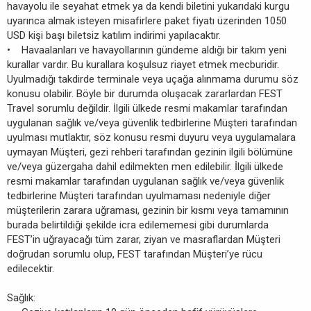
havayolu ile seyahat etmek ya da kendi biletini yukarıdaki kurgu
uyarınca almak isteyen misafirlere paket fiyatı üzerinden 1050
USD kişi başı biletsiz katılım indirimi yapılacaktır.
• Havaalanları ve havayollarının gündeme aldığı bir takım yeni
kurallar vardır. Bu kurallara koşulsuz riayet etmek mecburidir.
Uyulmadığı takdirde terminale veya uçağa alınmama durumu söz
konusu olabilir. Böyle bir durumda oluşacak zararlardan FEST
Travel sorumlu değildir. İlgili ülkede resmi makamlar tarafından
uygulanan sağlık ve/veya güvenlik tedbirlerine Müşteri tarafından
uyulması mutlaktır, söz konusu resmi duyuru veya uygulamalara
uymayan Müşteri, gezi rehberi tarafından gezinin ilgili bölümüne
ve/veya güzergaha dahil edilmekten men edilebilir. İlgili ülkede
resmi makamlar tarafından uygulanan sağlık ve/veya güvenlik
tedbirlerine Müşteri tarafından uyulmaması nedeniyle diğer
müşterilerin zarara uğraması, gezinin bir kısmı veya tamamının
burada belirtildiği şekilde icra edilememesi gibi durumlarda
FEST’in uğrayacağı tüm zarar, ziyan ve masraflardan Müşteri
doğrudan sorumlu olup, FEST tarafından Müşteri’ye rücu
edilecektir.
Sağlık: