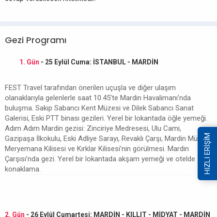
Gezi Programı
1. Gün
- 25 Eylül Cuma: İSTANBUL - MARDİN
FEST Travel tarafından önerilen uçuşla ve diğer ulaşım
olanaklarıyla gelenlerle saat 10.45’te Mardin Havalimanı’nda
buluşma. Sakıp Sabancı Kent Müzesi ve Dilek Sabancı Sanat
Galerisi, Eski PTT binası gezileri. Yerel bir lokantada öğle yemeği.
Adım Adım Mardin gezisi: Zinciriye Medresesi, Ulu Cami,
HIZLI ERİŞİM
Gazipaşa İlkokulu, Eski Adliye Sarayı, Revaklı Çarşı, Mardin Müzesi.
Meryemana Kilisesi ve Kırklar Kilisesi’nin görülmesi. Mardin
Çarşısı’nda gezi. Yerel bir lokantada akşam yemeği ve otelde
konaklama.
2. Gün
- 26 Eylül Cumartesi: MARDİN - KILLIT - MİDYAT - MARDİN