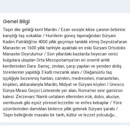
Genel Bilgi
Taşın dile geldiği kent Mardin / Ezan sesiyle kilise çanının birbirine
karıştığı taş sokaklar / Hurrilerin güneş tapınağından Süryani
Kadim Patrikliği’ne 4000 yıllık geçmişe tanıklık etmiş Deyrulzafaran
Manastırı ve 1600 yıllık tarihiyle ayaktaki en eski Süryani Ortodoks
Manastırı Deyrulumur / Son yıllardaki kazılarda heyecan verici
bulgulara ulaşılan Orta Mezopotamya’nın en önemli antik
kentlerinden Dara: Sarnıç, zindan, çarşı yapıları ve yeniden diriliş
törenlerinin yapıldığı 3 katlı mezarlık alanı / Olağanüstü taş
işçiliğiyle bezenmiş hanları, camileri, medreseleri, manastırları,
köşkleri, abbaralarıyla Mardin, Midyat ve Süryani köyleri / Unesco
Dünya Mirası Geçici Listesinde yer alan, Roma’nın sınır garnizon
kalesi: Zerzevan/ Namlı ustaların ellerinden irok, dobo, aluciye,
sembusek gibi eşsiz yöresel lezzetler ve enfes kebaplar / Yöre
üzümlerinden damıtılan binlerce yıllık gelenek Süryani şarabı /
Taşın belleğinde masalsı bir tarih, kültür ve lezzet yolculuğu…