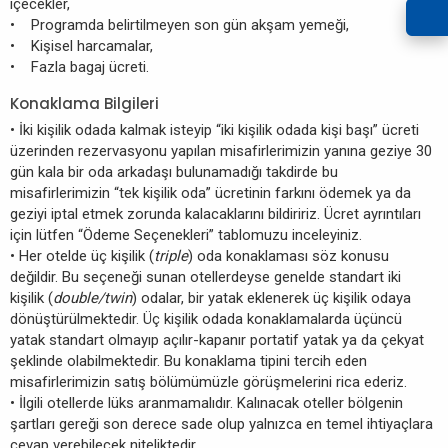
içecekler,
• Programda belirtilmeyen son gün akşam yemeği,
• Kişisel harcamalar,
• Fazla bagaj ücreti.
Konaklama Bilgileri
• İki kişilik odada kalmak isteyip “iki kişilik odada kişi başı” ücreti
üzerinden rezervasyonu yapılan misafirlerimizin yanına geziye 30
gün kala bir oda arkadaşı bulunamadığı takdirde bu
misafirlerimizin “tek kişilik oda” ücretinin farkını ödemek ya da
geziyi iptal etmek zorunda kalacaklarını bildiririz. Ücret ayrıntıları
için lütfen “Ödeme Seçenekleri” tablomuzu inceleyiniz.
• Her otelde üç kişilik (
triple
) oda konaklaması söz konusu
değildir. Bu seçeneği sunan otellerdeyse genelde standart iki
kişilik (
double/twin
) odalar, bir yatak eklenerek üç kişilik odaya
dönüştürülmektedir. Üç kişilik odada konaklamalarda üçüncü
yatak standart olmayıp açılır-kapanır portatif yatak ya da çekyat
şeklinde olabilmektedir. Bu konaklama tipini tercih eden
misafirlerimizin satış bölümümüzle görüşmelerini rica ederiz.
• İlgili otellerde lüks aranmamalıdır. Kalınacak oteller bölgenin
şartları gereği son derece sade olup yalnızca en temel ihtiyaçlara
cevap verebilecek niteliktedir.