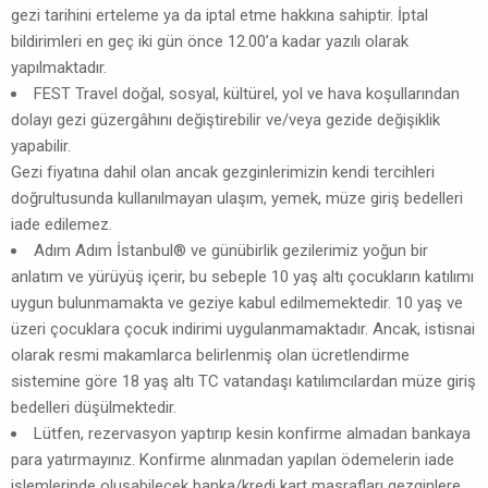
gezi tarihini erteleme ya da iptal etme hakkına sahiptir. İptal
bildirimleri en geç iki gün önce 12.00’a kadar yazılı olarak
yapılmaktadır.
FEST Travel doğal, sosyal, kültürel, yol ve hava koşullarından
dolayı gezi güzergâhını değiştirebilir ve/veya gezide değişiklik
yapabilir.
Gezi fiyatına dahil olan ancak gezginlerimizin kendi tercihleri
doğrultusunda kullanılmayan ulaşım, yemek, müze giriş bedelleri
iade edilemez.
Adım Adım İstanbul® ve günübirlik gezilerimiz yoğun bir
anlatım ve yürüyüş içerir, bu sebeple 10 yaş altı çocukların katılımı
uygun bulunmamakta ve geziye kabul edilmemektedir. 10 yaş ve
üzeri çocuklara çocuk indirimi uygulanmamaktadır. Ancak, istisnai
olarak resmi makamlarca belirlenmiş olan ücretlendirme
sistemine göre 18 yaş altı TC vatandaşı katılımcılardan müze giriş
bedelleri düşülmektedir.
Lütfen, rezervasyon yaptırıp kesin konfirme almadan bankaya
para yatırmayınız. Konfirme alınmadan yapılan ödemelerin iade
işlemlerinde oluşabilecek banka/kredi kart masrafları gezginlere