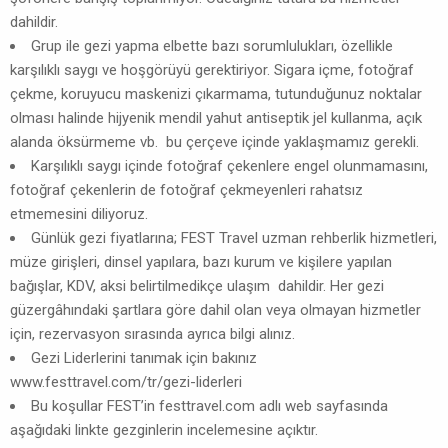
dahildir.
Grup ile gezi yapma elbette bazı sorumlulukları, özellikle
karşılıklı saygı ve hoşgörüyü gerektiriyor. Sigara içme, fotoğraf
çekme, koruyucu maskenizi çıkarmama, tutunduğunuz noktalar
olması halinde hijyenik mendil yahut antiseptik jel kullanma, açık
alanda öksürmeme vb. bu çerçeve içinde yaklaşmamız gerekli.
Karşılıklı saygı içinde fotoğraf çekenlere engel olunmamasını,
fotoğraf çekenlerin de fotoğraf çekmeyenleri rahatsız
etmemesini diliyoruz.
Günlük gezi fiyatlarına; FEST Travel uzman rehberlik hizmetleri,
müze girişleri, dinsel yapılara, bazı kurum ve kişilere yapılan
bağışlar, KDV, aksi belirtilmedikçe ulaşım dahildir. Her gezi
güzergâhındaki şartlara göre dahil olan veya olmayan hizmetler
için, rezervasyon sırasında ayrıca bilgi alınız.
Gezi Liderlerini tanımak için bakınız
www.festtravel.com/tr/gezi-liderleri
Bu koşullar FEST’in festtravel.com adlı web sayfasında
aşağıdaki linkte gezginlerin incelemesine açıktır.