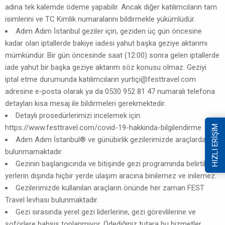
adına tek kalemde ödeme yapabilir. Ancak diğer katılımcıların tam
isimlerini ve TC Kimlik numaralarını bildirmekle yükümlüdür.
Adım Adım İstanbul geziler için, geziden üç gün öncesine
kadar olan iptallerde bakiye iadesi yahut başka geziye aktarımı
mümkündür. Bir gün öncesinde saat (12:00) sonra gelen iptallerde
iade yahut bir başka geziye aktarım söz konusu olmaz. Geziyi
iptal etme durumunda katılımcıların yurtiç
i@festtravel.com
adresine e-posta olarak ya da 0530 952 81 47 numaralı telefona
detayları kısa mesaj ile bildirmeleri gerekmektedir.
Detaylı prosedürlerimizi incelemek için:
https://www.festtravel.com/covid-19-hakkinda-bilgilendirme
HIZLI ERİŞİM
Adım Adım İstanbul® ve günübirlik gezilerimizde araçlarda su
bulunmamaktadır.
Gezinin başlangıcında ve bitişinde gezi programında belirtilen
yerlerin dışında hiçbir yerde ulaşım aracına binilemez ve inilemez.
Gezilerimizde kullanılan araçların önünde her zaman FEST
Travel levhası bulunmaktadır.
Gezi sırasında yerel gezi liderlerine, gezi görevlilerine ve
şoförlere bahşiş toplanmıyor. Ödediğiniz tutara bu hizmetler