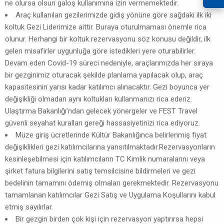
ne olursa olsun galoş kullanımına izin vermemektedir.
Araç kullanılan gezilerimizde gidiş yönüne göre sağdaki ilk iki
koltuk Gezi Liderimize aittir. Buraya oturulmaması önemle rica
olunur. Herhangi bir koltuk rezervasyonu söz konusu değildir, ilk
gelen misafirler uygunluğa göre istedikleri yere oturabilirler.
Devam eden Covid-19 süreci nedeniyle, araçlarımızda her sıraya
bir gezginimiz oturacak şekilde planlama yapılacak olup, araç
kapasitesinin yarısı kadar katılımcı alınacaktır. Gezi boyunca yer
değişikliği olmadan aynı koltukları kullanmanızı rica ederiz.
Ulaştırma Bakanlığı’ndan gelecek yönergeler ve FEST Travel
güvenli seyahat kuralları gereği hassasiyetinizi rica ediyoruz.
Müze giriş ücretlerinde Kültür Bakanlığınca belirlenmiş fiyat
değişiklikleri gezi katılımcılarına yansıtılmaktadır.Rezervasyonların
kesinleşebilmesi için katılımcıların TC Kimlik numaralarını veya
şirket fatura bilgilerini satış temsilcisine bildirmeleri ve gezi
bedelinin tamamını ödemiş olmaları gerekmektedir. Rezervasyonu
tamamlanan katılımcılar Gezi Satış ve Uygulama Koşullarını kabul
etmiş sayılırlar.
Bir gezgin birden çok kişi için rezervasyon yaptırırsa hepsi