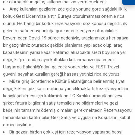
ne olursa olsun galoş kullanımına izin vermemektedir.
Araç kullanılan gezilerimizde gidiş yönüne göre sağdaki ilk iki
koltuk Gezi Liderimize aittir. Buraya oturulmaması önemle rica
olunur. Herhangi bir koltuk rezervasyonu söz konusu değildir, ilk
gelen misafirler uygunluğa göre istedikleri yere oturabilirler.
Devam eden Covid-19 süreci nedeniyle, araçlarımızda her sıraya
bir gezginimiz oturacak şekilde planlama yapılacak olup, araç
kapasitesinin yarısı kadar katılımcı alınacaktır. Gezi boyunca yer
değişikliği olmadan aynı koltukları kullanmanızı rica ederiz.
Ulaştırma Bakanlığı’ndan gelecek yönergeler ve FEST Travel
güvenli seyahat kuralları gereği hassasiyetinizi rica ediyoruz.
Müze giriş ücretlerinde Kültür Bakanlığınca belirlenmiş fiyat
değişiklikleri gezi katılımcılarına yansıtılmaktadır.Rezervasyonların
kesinleşebilmesi için katılımcıların TC Kimlik numaralarını veya
şirket fatura bilgilerini satış temsilcisine bildirmeleri ve gezi
bedelinin tamamını ödemiş olmaları gerekmektedir. Rezervasyonu
tamamlanan katılımcılar Gezi Satış ve Uygulama Koşullarını kabul
etmiş sayılırlar.
Bir gezgin birden çok kişi için rezervasyon yaptırırsa hepsi