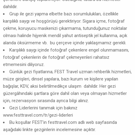
dahildir.
Grup ile gezi yapma elbette bazı sorumlulukları, özellikle
karşılıklı saygı ve hoşgörüyü gerektiriyor. Sigara içme, fotoğraf
çekme, koruyucu maskenizi çıkarmama, tutunduğunuz noktalar
olması halinde hijyenik mendil yahut antiseptik jel kullanma, açık
alanda öksürmeme vb. bu çerçeve içinde yaklaşmamız gerekli.
Karşılıklı saygı içinde fotoğraf çekenlere engel olunmamasını,
fotoğraf çekenlerin de fotoğraf çekmeyenleri rahatsız
etmemesini diliyoruz.
Günlük gezi fiyatlarına; FEST Travel uzman rehberlik hizmetleri,
müze girişleri, dinsel yapılara, bazı kurum ve kişilere yapılan
bağışlar, KDV, aksi belirtilmedikçe ulaşım dahildir. Her gezi
güzergâhındaki şartlara göre dahil olan veya olmayan hizmetler
için, rezervasyon sırasında ayrıca bilgi alınız.
Gezi Liderlerini tanımak için bakınız
www.festtravel.com/tr/gezi-liderleri
Bu koşullar FEST’in festtravel.com adlı web sayfasında
aşağıdaki linkte gezginlerin incelemesine açıktır.