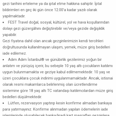
gezi tarihini erteleme ya da iptal etme hakkına sahiptir. İptal
bildirimleri en geç iki gün önce 12.00’a kadar yazılı olarak
yapılmaktadır.
FEST Travel doğal, sosyal, kültürel, yol ve hava koşullarından
dolayı gezi güzergâhını değiştirebilir ve/veya gezide değişiklik
yapabilir.
Gezi fiyatına dahil olan ancak gezginlerimizin kendi tercihleri
doğrultusunda kullanılmayan ulaşım, yemek, müze giriş bedelleri
iade edilemez.
Adım Adım İstanbul® ve günübirlik gezilerimiz yoğun bir
anlatım ve yürüyüş içerir, bu sebeple 10 yaş altı çocukların katılımı
uygun bulunmamakta ve geziye kabul edilmemektedir. 10 yaş ve
üzeri çocuklara çocuk indirimi uygulanmamaktadır. Ancak, istisnai
olarak resmi makamlarca belirlenmiş olan ücretlendirme
sistemine göre 18 yaş altı TC vatandaşı katılımcılardan müze giriş
bedelleri düşülmektedir.
Lütfen, rezervasyon yaptırıp kesin konfirme almadan bankaya
para yatırmayınız. Konfirme alınmadan yapılan ödemelerin iade
işlemlerinde oluşabilecek banka/kredi kart masrafları gezginlere