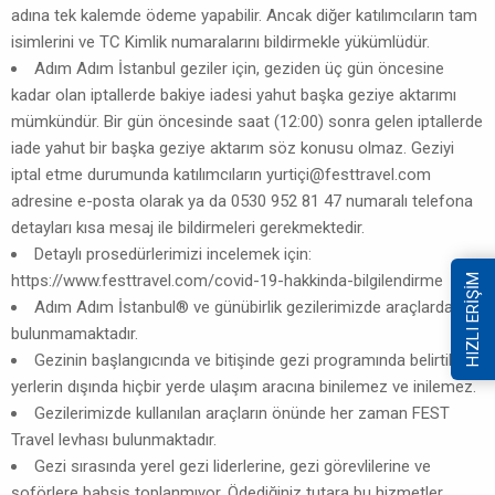
adına tek kalemde ödeme yapabilir. Ancak diğer katılımcıların tam
isimlerini ve TC Kimlik numaralarını bildirmekle yükümlüdür.
Adım Adım İstanbul geziler için, geziden üç gün öncesine
kadar olan iptallerde bakiye iadesi yahut başka geziye aktarımı
mümkündür. Bir gün öncesinde saat (12:00) sonra gelen iptallerde
iade yahut bir başka geziye aktarım söz konusu olmaz. Geziyi
iptal etme durumunda katılımcıların yurtiç
i@festtravel.com
adresine e-posta olarak ya da 0530 952 81 47 numaralı telefona
detayları kısa mesaj ile bildirmeleri gerekmektedir.
Detaylı prosedürlerimizi incelemek için:
https://www.festtravel.com/covid-19-hakkinda-bilgilendirme
HIZLI ERİŞİM
Adım Adım İstanbul® ve günübirlik gezilerimizde araçlarda su
bulunmamaktadır.
Gezinin başlangıcında ve bitişinde gezi programında belirtilen
yerlerin dışında hiçbir yerde ulaşım aracına binilemez ve inilemez.
Gezilerimizde kullanılan araçların önünde her zaman FEST
Travel levhası bulunmaktadır.
Gezi sırasında yerel gezi liderlerine, gezi görevlilerine ve
şoförlere bahşiş toplanmıyor. Ödediğiniz tutara bu hizmetler