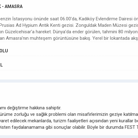
K - AMASRA
Benzin İstasyonu önünde saat 06.00’da, Kadıköy Evlendirme Dairesi 
an Prusias Ad Hypium Antik Kenti gezisi. Zonguldak Maden Müzesi gezi
tın Güzelcehisar’a hareket. Dünya’da ender görülen, tahmini 80 milyon 
ından Amasra’nın muhteşem görüntüsüne bakış. Yerel bir lokantada 
BOLU
UL
ı değiştirme hakkına sahiptir.
Yürüme zorluğu ve sağlık problemi olan misafirlerimizin geziye katıl
t edilecek mekanlarda, turizm faaliyetleri açısından yeni kurallar bel
ten faydalanamama gibi sonuçlar olabilir. Böyle bir durumda FEST T