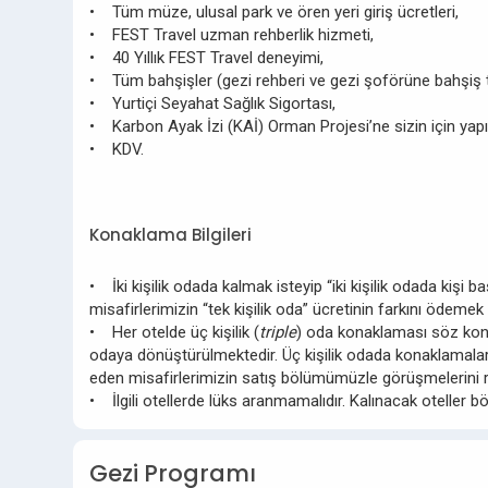
• Tüm müze, ulusal park ve ören yeri giriş ücretleri,
• FEST Travel uzman rehberlik hizmeti,
• 40 Yıllık FEST Travel deneyimi,
• Tüm bahşişler (gezi rehberi ve gezi şoförüne bahşiş 
• Yurtiçi Seyahat Sağlık Sigortası,
• Karbon Ayak İzi (KAİ) Orman Projesi’ne sizin için yapı
• KDV.
Konaklama Bilgileri
• İki kişilik odada kalmak isteyip “iki kişilik odada kişi
misafirlerimizin “tek kişilik oda” ücretinin farkını ödemek
• Her otelde üç kişilik (
triple
) oda konaklaması söz konus
odaya dönüştürülmektedir. Üç kişilik odada konaklamalard
eden misafirlerimizin satış bölümümüzle görüşmelerini r
• İlgili otellerde lüks aranmamalıdır. Kalınacak oteller b
Gezi Programı