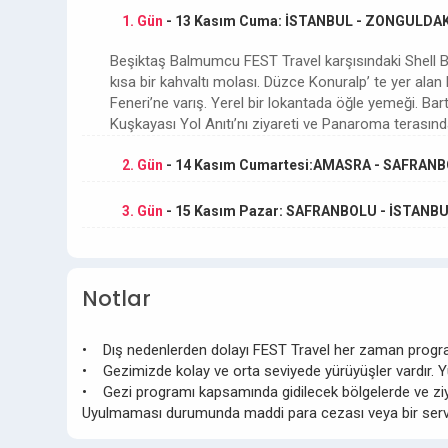
1. Gün
- 13 Kasım Cuma: İSTANBUL - ZONGULDA
Beşiktaş Balmumcu FEST Travel karşısındaki Shell 
kısa bir kahvaltı molası. Düzce Konuralp’ te yer al
Feneri’ne varış. Yerel bir lokantada öğle yemeği. Bar
Kuşkayası Yol Anıtı’nı ziyareti ve Panaroma teras
2. Gün
- 14 Kasım Cumartesi:AMASRA - SAFRAN
3. Gün
- 15 Kasım Pazar: SAFRANBOLU - İSTANB
Notlar
• Dış nedenlerden dolayı FEST Travel her zaman program
• Gezimizde kolay ve orta seviyede yürüyüşler vardır. 
• Gezi programı kapsamında gidilecek bölgelerde ve ziyare
Uyulmaması durumunda maddi para cezası veya bir servis