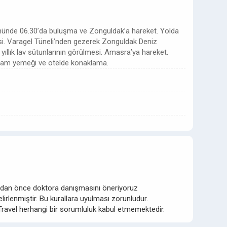
önünde 06.30’da buluşma ve Zonguldak’a hareket. Yolda
si. Varagel Tüneli’nden gezerek Zonguldak Deniz
yıllık lav sütunlarının görülmesi. Amasra’ya hareket.
akşam yemeği ve otelde konaklama.
madan önce doktora danışmasını öneriyoruz
irlenmiştir. Bu kurallara uyulması zorunludur.
ravel herhangi bir sorumluluk kabul etmemektedir.