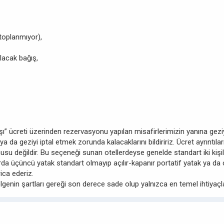
toplanmıyor),
lacak bağış,
 başı” ücreti üzerinden rezervasyonu yapılan misafirlerimizin yanına ge
 ya da geziyi iptal etmek zorunda kalacaklarını bildiririz. Ücret ayrıntı
u değildir. Bu seçeneği sunan otellerdeyse genelde standart iki kişili
a üçüncü yatak standart olmayıp açılır-kapanır portatif yatak ya da ç
ica ederiz.
ölgenin şartları gereği son derece sade olup yalnızca en temel ihtiyaçla