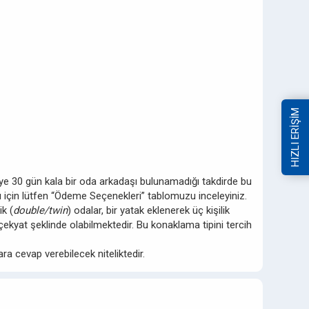
HIZLI ERİŞİM
ziye 30 gün kala bir oda arkadaşı bulunamadığı takdirde bu
ları için lütfen “Ödeme Seçenekleri” tablomuzu inceleyiniz.
k (
double/twin
) odalar, bir yatak eklenerek üç kişilik
ekyat şeklinde olabilmektedir. Bu konaklama tipini tercih
ra cevap verebilecek niteliktedir.