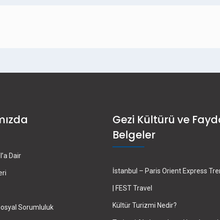
mızda
Gezi Kültürü ve Fayd
Belgeler
’a Dair
İstanbul – Paris Orient Express Tr
eri
| FEST Travel
Kültür Turizmi Nedir?
osyal Sorumluluk