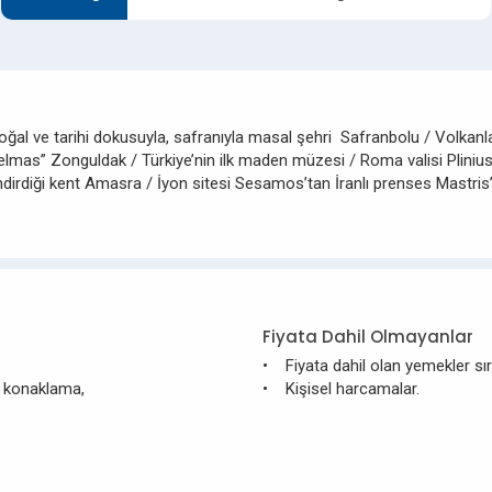
doğal ve tarihi dokusuyla, safranıyla masal şehri Safranbolu / Volkan
elmas” Zonguldak / Türkiye’nin ilk maden müzesi / Roma valisi Plinius’u
lendirdiği kent Amasra / İyon sitesi Sesamos’tan İranlı prenses Mast
Fiyata Dahil Olmayanlar
• Fiyata dahil olan yemekler sır
l konaklama,
• Kişisel harcamalar.