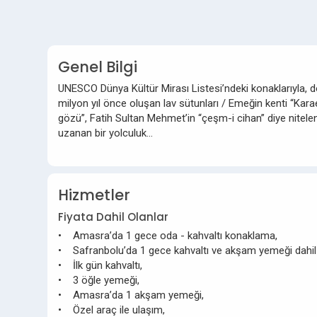
Genel Bilgi
UNESCO Dünya Kültür Mirası Listesi’ndeki konaklarıyla, 
milyon yıl önce oluşan lav sütunları / Emeğin kenti “Kara
gözü”, Fatih Sultan Mehmet’in “çeşm-i cihan” diye nite
uzanan bir yolculuk…
Hizmetler
Fiyata Dahil Olanlar
• Amasra’da 1 gece oda - kahvaltı konaklama,
• Safranbolu’da 1 gece kahvaltı ve akşam yemeği dahi
• İlk gün kahvaltı,
• 3 öğle yemeği,
• Amasra’da 1 akşam yemeği,
• Özel araç ile ulaşım,