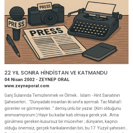
22 YIL SONRA HİNDİSTAN VE KATMANDU
04 Nisan 2002 -
ZEYNEP ORAL
www.zeyneporal.com
Ganj Sularında Temizlenmek ve Ölmek... İslam - Hint Sanatının Şaheserleri... "Dünyadaki insanları iki sınıfa ayırmalı. Tac Mahal'i görenler ve görmeyenler..." demiş ünlü bir yazar. (Kim olduğunu anımsamıyorum.) Hayır bu kadar katı olmaya gerek yok...Ama görülmesi gereken kusursuz bir mücevher ; dünyanın, kaçıncı olduğu önemsiz, gerçek harikalarından biri, bu 17. Yüzyıl şaheseri... Tac Mahal'la ilgili bir sürü bilgiyi her ansiklopedide bulabilirsiniz. O nedenle, Moğol İmparatoru Şah Cihan'ın , 14. çocuğunu doğururken ölen büyük aşkı, karısı için yaptırdığı , muhteşem bir bahçeye oturtulmuş türbenin, ne ipek gibi kıvrılan mermer işçiliğinden , ne mermere kakılmış akik, firuze, zefir , yeşim gibi değerli taşların oluşturduğu renk cümbüşünden , ne de eşsiz hat sanatı örneklerinden uzun boylu söz edeceğim. Önce , 1980'de bu aşk anıtını görmek üzere Agra'ya gittiğimde yaşadıklarımı hatırlayacağım: Bir anı: 22 Yıl önce, Agra'ya bir akşam vakti ulaşabilmiştim. Gökyüzünde harika bir dolunay vardı. Kendimi Tac Mahal'ın bahçe kapısının önünde bulduğumda, kapı elbet kapalıydı. Yüksek dış duvarlardan içeriyi görmek olanaksızdı. Kapıya vurdum, vurdum, vurdum, inatla bekledim, yine vurdum. Sonunda açıldı. Daha doğrusu aralandı. Ufacık tefecik , benim yarı boyumda pijamalı bir Hintliyle aramda belki bir saat süren bir sağırlar diyalogu sonunda , "Sen Müslüman ben Müslüman, sen Zeynab ben İmam" sözleriyle kapı açıldı. Bahçeye girdim. Tac Mahal yalnız benimdi. Karşımda, çevreye ışık saçan Tac Mahal duruyordu. Işığa doğru, havuzun yanındaki o uzun yolu yürüdüm. Yürüdükçe ışık çoğaldı, beyazlık arttı. Gece nasıl bu kadar aydınlık olabilirdi? Onca ışık nereden geliyordu? Sonunda kavramaya başladım. Gördüğüm aydınlık iki Tac Mahal'ın beyaz mermerinden geliyordu. Biri karşımdaki, öteki sudaki...Karşımdaki Tac Mahal'in basamaklarını çıkmaya başladığımda , sudaki kayboldu, ama aydınlık yine de çoğaldı. Hintli imam, bana Tac Mahal'ın her bir köşesini gezdirdikten sonra, bir de o gün bugün yüreğimden çıkmayan bir armağan verdi. Kubbenin yankı gücünü göstermek için , tam ortada durup adımı kubbeye haykırdı durdu. Yankıyla ışık birbirine karışmıştı... Ertesi sabah saat beşte, gün ağarmadan önce yine döndüm oraya. Bahçe kapısının karşısındaki bir tepede, birkaç meraklıyla birlikte güneşin doğmasını beklemeye... Tepeye varmamla gözlerime inanamadım. Bir gece önceki o beyaz ışıklı mücevher yok olmuş, karşımda kara kuru ufacık bir yapı duruyordu....Korkunç bir düş kırıklığı... Derken, gökyüzü ağarmaya başladı. Yapının kara-gri rengi açılıyordu... Güneşin bir ucu göründü. Yapı pembeye dönüşmeye başladı... Güneş yükseldi, yükseldi, yükseldi... Yapı gözümün önünde yavaş yavaş genişliyor, büyüyor, yavaş yavaş yükseliyordu (sanki)... Karşımdaki pembelik koyulmaya başladı, koyuldu, koyuldu ve artık Tac Mahal kıpkırmızıydı. Güneş doğmuştu. Sonra giderek kırmızı yine pembeye , ardından beyaza dönüştü. Tac Mahal yine kocamandı, beyazdı, muhteşemdi. Belki bir gece önceki pırıltısı yoktu ama beyazdı,ışıklıydı. İşte 22 yıl önce bu olağanüstülüğe, bu değişime, Tac Mahal'in hangi ışığı alırsa onu yansıttığına tanıklık etmiş, bu değişime olanak tanıdığı için dolunaya, güneşe, gün ışığına teşekkür edip, oradan ayrılmıştım. Bu kez Tac Mahal'a sabahın dokuzunda gideceğimizi öğrendiğimde tedirgin olmadım değil. Çünkü o saatte Tac Mahal'ın ziyaretçi akınına uğradığını, milletin birbirini ezercesine dolaştığını biliyordum. Yanılmışım. Oralık sakin ve boştu. Ne oldu, dünya Tac Mahal'a ilgisini mi yitirdi yoksa? Hayır . 11 Eylülden sonra ziyaretçi sayısı yarıdan fazla düşmüş. Yalnız Tac Mahal'da değil,Hindistan'ın her yerinde aynı olgu geçerliydi. Etkileşim Tac Mahal, İslam -Hint mimarisinin şaheseri tamam, ama ondan önce Moğol İmparatorluklarının yapı sanatında attığı önemli adımlar var. Hindistan'daki Moğol egemenliği 1500 başlarından, 1700 ortalarına dek sürüyor. Ama Müslüman egemenliği daha da gerilere gidiyor. Memluk komutanı Kutbettin Aybeg , Delhi'yi ele geçirip Delhi Sultanlığının ilk hükümdarı olduğunda yıl 1193. Onun başlattığı, ölümünden sonra tamamlanan Delhi'deki Kutup Minar , kimilerine göre Hindistan'da Müslüman yönetimin başlangıcını vurgulamak için zafer kulesi olarak dikilmiş. Kimilerine göre ise hemen bitişikteki caminin minaresi... Öyle ya da böyle, bugün bile bu mimari şaheser, dünyanın en mükemmel anıtlarından biri sayılıyor. Yalnız o kadar da değil, Kutup Minar dünyanın her yerindeki modern mimariye örnek olmayı da , dünya mimarlarını etkilemeyi de sürdürüyor. Kutup Minar'ı görünce günümüzün İtalyan asıllı Amerikalı ünlü mimarı Cesar Pelli'nin Kuala Lumpur'da gerçekleştirdiği İkiz Kuleleri, Petronas kulelerini düşünmeden edemedim. "Hayalet şehir" Tac Mahal'dan çok daha önce , Moğol İmparatoru Ekber (Cihan Şah'ın dedesi) Hindistan'a, özellikle türbe mimarisine, bahçe düzenleme sanatını , çeşme ve su sevgisiyle birlikte , Türk ve Fars süsleme sanatlarını getirecekti. Delhi'deki Humayun Türbesi , bunun en muhteşem örneklerinden biri. Ayrıca bugün bile, Ekber, Hindulara göstermiş olduğu hoşgörü nedeniyle çok seviliyor. İmparator Ekber'in tüm düşüncelerini, estetik anlayışını gerçekleştirdiği yer ise Fatehpur Sikri. Daha 26 yaşındayken, başkenti Agra yakınlarındaki Fatehpur Sikri'ye taşır . Orada bahçeler içinde, havuzlar arasında dev bir kompleks kurdurur. Saraylar, salonlar, kuleler, harem... Ekber'in 300 eş ve cariyesi varmış. Eşlerinden biri Türk. Onun için yaptırdığı saraya Türk Sultanı Sarayı diyorlar. Hristiyan eşi için yaptırdığına da Meryem Sarayı... Sonra, imparatorluk ahırları, imalathaneler, hamamlar, cami, mescid, mutfaklar ... Sonra, ayrıntıların, zenginliğin , estetik tutkusunun, ince zevkin , ustalığın , mükemmel işçiliğin görkemli bütünlüğü... Sonra... Sıkı durun, bu şaheser 12 yıl sonra bilinmeyen nedenlerle terk edilir. Günümüzde Fahtepur Sikri muhteşem bir "hayalet şehir" . Bomboş. Yaşanılmayan. Bugün yalnızca gezip görmeye ya da dilek dileyip, çaput bağlamaya gidiliyor. Cihan Şah'ın yaptırdığı, Delhi'nin simgesi haline gelen, yeryüzünün en görkemli saraylarından birini içeren Kırmızı Kale ve Cuma Mescidi, yine İslam-Hindu sanatının en mükemmel örnekleri... Bütün bunları gezip görürken, Hindistan'da Türk, Fars, Moğol mimari ve sanat öğeleriyle, Hindu öğelerini bir arada yoğurup kullanan Hintlilerin ne denli kompleksiz ve hoşgörülü davrandıklarına tanıklık ediyordum. İçimden keşke yüzyıllar öncesinin mimari ve sanat alanındaki bu uyumunu , hoşgörüyü, dayanışmayı, günümüz politikasında da gösterebilseler diye geçiyordum. Ve güncel gerçekler Bir ülkeyi yalnızca sanat tarihiyle, sanat eserleriyle, sanatsal üretimiyle tanımaya çalışmak iyi güzel ama, güncel gerçeklere gözleri kapamak olmuyor, hiç olmuyor... Hindistan günlerim boyunca, beni büyüleyen sanat şaheserleri, mimarlık tarihi, kültür birikimi ile çevremdeki yoksulluk arasında gidip geliyorum. Bir ara Faruk Pekin'in elindeki Hindistan'a ilişkin istatistiklerin sıralandığı kitapçığı elime geçirdiğimde sayıların çarpıcılığı tedirginliğimi çoğaltıyor. Kaynak: "Human Development Report - İnsan Gelişimi Raporu- 2000" Bu rapora göre Hindistan nüfusunun yüzde 44'ü yoksulluk çizgisinin altında yaşıyor. Erkeklerin yüzde 65'inin, kadınların yüzde 43'ünün okuma yazması var. Yaşam süresi, erkeklerde 75 yaş, kadınlarda 54 yaş. Çocuk ölüm oranı, yeryüzünde en yüksek : 1995'de Yüzde 10'du. 2000Yılında yüzde 7. Hayır, bu rapor kız ve erkek çocuk ölümlerini ayırmamış. Ama ben biliyorum. Bugüne dek katıldığım kadın konularına ilişkin her uluslararası toplantıda şu gerçek dile getirilir. Hindistan'da , doğumla beş yaş arasındaki kız çocuklarının ölüm oranı, erkek çocuklarınınkinin iki katını aşar. Bunun da nedeni kız çocuk, erkek çocuk arasındaki biyolojik fark değil, gıdanın, bakımın, ilginin kızla erkek arasında eşit dağılmamasıdır. Tamam Avrupa ve Kuzey Amerika dışında her kıtada, her ülkede aynı eşitsizlik vardır ama bunun en aşırı örneği Hindistandadır. Bunları Delhi ya da Jaypur'da yerel rehberimizle konuştuğumda, şimdi durumun biraz daha iyileşmeye başladığını belirtecek ve savunma sırasında verdiği, anlattığı bir örnek beni yine dehşete düşürecekti : Hindistan'ın ücra bir köşesindeki kasabada beş yıl boyunca hiç kız çocuk doğumu kayda geçmemişti. Sözde hiç kız doğmamıştı ! ( Anladınız elbet: Doğan kız bebekler öldürülmüş, erkek bebeklerin yaşamasına izin verilmişti.) Ve olay ortaya çıktığında Hindistan'ın feministleri yemeyip içmeyip bunu dünyaya duyurmuştu! O kasabanın insanlarından çok, olayı duyuran feministlere içerliyor gibiydi bunu anlatan. Kadınlar Dünyası Anlaşıldı kadınlar dünyasına girdik... Zaten yukarıdaki sayılar da kadınlar dünyasını ilişkin ipuçları veriyordu. Uluslararası arenada kadın sorunlarıyla ilgili en faal, en etkin, en canla başla çalışan kadınların Hintli kadınlar olduğu hep dikkatimi çekmişti. Nedeni açık: Ülkelerinde işleri zor ve yapılacak çok işleri var. Belirtmeden geçmeyeyim: 1950'de seçme ve seçilme hakkına kavuşan Hintli kadınlar, mecliste yüzde 8 oranında temsil ediliyor. Bizdekinin neredeyse iki katıyla... Hindistan'da en az bizdeki kadar rezil, utanç verici, insanlık dışı , "gelenekten" kaynaklandığı söylenen uygulamalar var. Belki daha da fazlası... Bizim "töre cinayeti"ni aratmayan uygulamalar... Örneğin evli bir kadının kocası ölünce, kadının da kendini öldürmesi isteniyor ya da öldürülüyor. Ölen kocayla birlikte , henüz ölmemiş kadının da yakılması.... Rehberim yine savunmada: "Ama bunu kadın kendi isterdi, kimse zorlamazdı ki... Hem kocasız bir kadın nasıl yaşayacağını bilemezdi ki... Kocasına olan aşkından, ölüm acısından kendini ateşe atardı... " Geçmiş zamanda anlatıyor, çünkü bunlar hep eskidendi... Sözde eskiden... Bizde, kız "almak" için, erkek tarafı başlık verir. Hindistan'da tam tersi. Kız "vermek" için, (kızdan kurtulmak için de diyebiliriz) kız tarafı erkeğe para veriyor. Çeyiz parası diyorlar. Caypur'da rehberim açıklıyordu : "Kızlarını evlendirmek için, bir aile 3-4 yıllık çalışmasını, emeğini, gelirini vermek zorunda kalır." Alın i