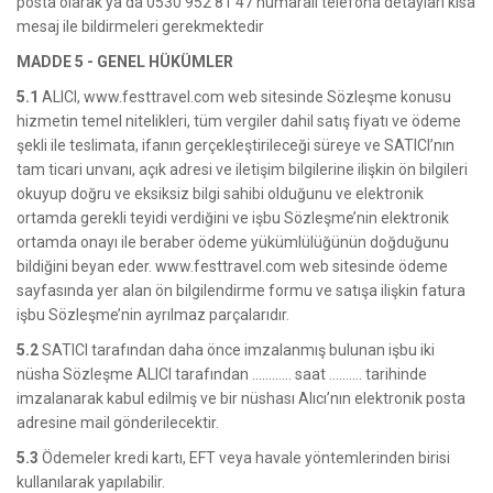
posta olarak ya da 0530 952 81 47 numaralı telefona detayları kısa
mesaj ile bildirmeleri gerekmektedir
MADDE 5 - GENEL HÜKÜMLER
5.1
ALICI, www.festtravel.com web sitesinde Sözleşme konusu
hizmetin temel nitelikleri, tüm vergiler dahil satış fiyatı ve ödeme
şekli ile teslimata, ifanın gerçekleştirileceği süreye ve SATICI’nın
tam ticari unvanı, açık adresi ve iletişim bilgilerine ilişkin ön bilgileri
okuyup doğru ve eksiksiz bilgi sahibi olduğunu ve elektronik
ortamda gerekli teyidi verdiğini ve işbu Sözleşme’nin elektronik
ortamda onayı ile beraber ödeme yükümlülüğünün doğduğunu
bildiğini beyan eder. www.festtravel.com web sitesinde ödeme
sayfasında yer alan ön bilgilendirme formu ve satışa ilişkin fatura
işbu Sözleşme’nin ayrılmaz parçalarıdır.
5.2
SATICI tarafından daha önce imzalanmış bulunan işbu iki
nüsha Sözleşme ALICI tarafından ………… saat ………. tarihinde
imzalanarak kabul edilmiş ve bir nüshası Alıcı’nın elektronik posta
adresine mail gönderilecektir.
5.3
Ödemeler kredi kartı, EFT veya havale yöntemlerinden birisi
kullanılarak yapılabilir.