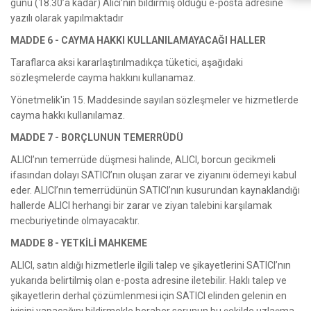
günü (18.30’a kadar) Alıcı’nın bildirmiş olduğu e-posta adresine
yazılı olarak yapılmaktadır
MADDE 6 - CAYMA HAKKI KULLANILAMAYACAĞI HALLER
Taraflarca aksi kararlaştırılmadıkça tüketici, aşağıdaki
sözleşmelerde cayma hakkını kullanamaz.
Yönetmelik'in 15. Maddesinde sayılan sözleşmeler ve hizmetlerde
cayma hakkı kullanılamaz.
MADDE 7 - BORÇLUNUN TEMERRÜDÜ
ALICI’nın temerrüde düşmesi halinde, ALICI, borcun gecikmeli
ifasından dolayı SATICI’nın oluşan zarar ve ziyanını ödemeyi kabul
eder. ALICI’nın temerrüdünün SATICI’nın kusurundan kaynaklandığı
hallerde ALICI herhangi bir zarar ve ziyan talebini karşılamak
mecburiyetinde olmayacaktır.
MADDE 8 - YETKİLİ MAHKEME
ALICI, satın aldığı hizmetlerle ilgili talep ve şikayetlerini SATICI’nın
yukarıda belirtilmiş olan e-posta adresine iletebilir. Haklı talep ve
şikayetlerin derhal çözümlenmesi için SATICI elinden gelenin en