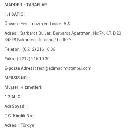
MADDE 1 - TARAFLAR
1.1 SATICI
Ünvanı :
Fest Turizm ve Ticaret A.Ş.
Adresi :
Barbaros Bulvarı, Barbaros Apartmanı, No:74, K.7, D.20
34349 Balmumcu-İstanbul/TURKEY
Telefon :
(0 212) 216 10 36
Faks :
(0 212) 216 10 30
E-posta Adresi :
fest@adimadimistanbul.com
MERSIS NO: :
Müşteri Hizmetleri:
1.2 ALICI
Adı Soyadı :
T.C. Kimlik No :
Adresi :
Türkiye