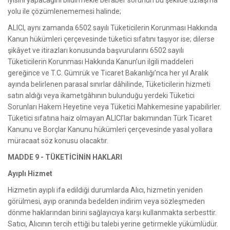
iyisini yapacağını bildirmekle beraber sorunun bu şekilde uzlaşma
yolu ile çözümlenememesi halinde;
ALICI, aynı zamanda 6502 sayılı Tüketicilerin Korunması Hakkında
Kanun hükümleri çerçevesinde tüketici sıfatını taşıyor ise; dilerse
şikâyet ve itirazları konusunda başvurularını 6502 sayılı
Tüketicilerin Korunması Hakkında Kanun’un ilgili maddeleri
gereğince ve T.C. Gümrük ve Ticaret Bakanlığı’nca her yıl Aralık
ayında belirlenen parasal sınırlar dâhilinde, Tüketicilerin hizmeti
satın aldığı veya ikametgâhının bulunduğu yerdeki Tüketici
Sorunları Hakem Heyetine veya Tüketici Mahkemesine yapabilirler.
Tüketici sıfatına haiz olmayan ALICI’lar bakımından Türk Ticaret
Kanunu ve Borçlar Kanunu hükümleri çerçevesinde yasal yollara
müracaat söz konusu olacaktır.
MADDE 9 - TÜKETİCİNİN HAKLARI
Ayıplı Hizmet
Hizmetin ayıplı ifa edildiği durumlarda Alıcı, hizmetin yeniden
görülmesi, ayıp oranında bedelden indirim veya sözleşmeden
dönme haklarından birini sağlayıcıya karşı kullanmakta serbesttir.
Satıcı, Alıcının tercih ettiği bu talebi yerine getirmekle yükümlüdür.