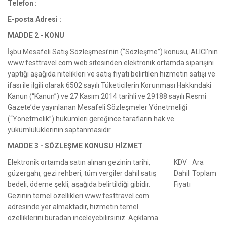
Telefon :
E-posta Adresi :
MADDE 2 - KONU
İşbu Mesafeli Satış Sözleşmesi’nin (“Sözleşme”) konusu, ALICI'nın
www.festtravel.com web sitesinden elektronik ortamda siparişini
yaptığı aşağıda nitelikleri ve satış fiyatı belirtilen hizmetin satışı ve
ifası ile ilgili olarak 6502 sayılı Tüketicilerin Korunması Hakkındaki
Kanun (“Kanun”) ve 27 Kasım 2014 tarihli ve 29188 sayılı Resmi
Gazete’de yayınlanan Mesafeli Sözleşmeler Yönetmeliği
(“Yönetmelik”) hükümleri gereğince tarafların hak ve
yükümlülüklerinin saptanmasıdır.
MADDE 3 - SÖZLEŞME KONUSU HİZMET
Elektronik ortamda satın alınan gezinin tarihi,
KDV
Ara
güzergahı, gezi rehberi, tüm vergiler dahil satış
Dahil
Toplam
bedeli, ödeme şekli, aşağıda belirtildiği gibidir.
Fiyatı
Gezinin temel özellikleri www.festtravel.com
adresinde yer almaktadır, hizmetin temel
özelliklerini buradan inceleyebilirsiniz. Açıklama