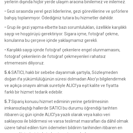
yerlerin dışında hiçbir yerde ulaşım aracına binilemez ve inilemez.
• Gezi sırasında yerel gezi liderlerine, gezi görevlilerine ve şoförlere
bahşiş toplanmıyor. Ödediğiniz tutara bu hizmetler dahildir.
• Grup ile gezi yapma elbette bazı sorumlulukları, özellikle karşılıklı
saygı ve hoşgörüyü gerektiriyor. Sigara içme, fotoğraf çekme,
konularına bu çerçeve içinde yaklaşmamız gerekli.
• Karşılıklı saygı içinde fotoğraf çekenlere engel olunmamasını,
fotoğraf çekenlerin de fotoğraf çekmeyenleri rahatsız
etmemesini diliyoruz.
5.6
SATICI, haklı bir sebebe dayanmak şartıyla, Sözleşmeden
doğan ifa yükümlülüğünün süresi dolmadan Alıcı’yı bilgilendirmek
ve açıkça onayını almak suretiyle ALICI’ya eşit kalite ve fiyatta
farklı bir hizmet tedarik edebilir.
5.7
Sipariş konusu hizmet ediminin yerine getirilmesinin
imkansızlaştığı hallerde SATICI bu durumu öğrendiği tarihten
itibaren üç gün içinde ALICI’ya yazılı olarak veya kalıcı veri
saklayıcısı ile bildirmesi ve varsa teslimat masrafları da dâhil olmak
üzere tahsil edilen tüm ödemeleri bildirim tarihinden itibaren en