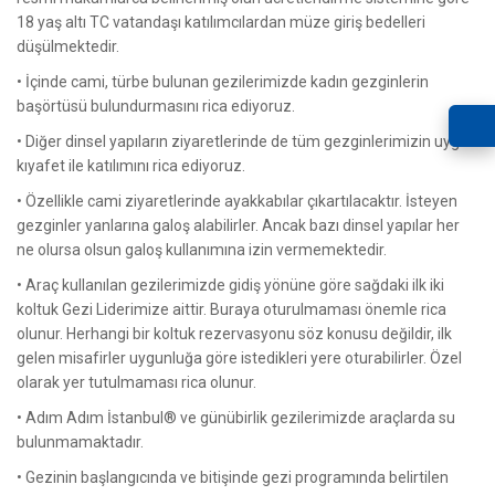
18 yaş altı TC vatandaşı katılımcılardan müze giriş bedelleri
düşülmektedir.
• İçinde cami, türbe bulunan gezilerimizde kadın gezginlerin
başörtüsü bulundurmasını rica ediyoruz.
• Diğer dinsel yapıların ziyaretlerinde de tüm gezginlerimizin uygun
kıyafet ile katılımını rica ediyoruz.
• Özellikle cami ziyaretlerinde ayakkabılar çıkartılacaktır. İsteyen
gezginler yanlarına galoş alabilirler. Ancak bazı dinsel yapılar her
ne olursa olsun galoş kullanımına izin vermemektedir.
• Araç kullanılan gezilerimizde gidiş yönüne göre sağdaki ilk iki
koltuk Gezi Liderimize aittir. Buraya oturulmaması önemle rica
olunur. Herhangi bir koltuk rezervasyonu söz konusu değildir, ilk
gelen misafirler uygunluğa göre istedikleri yere oturabilirler. Özel
olarak yer tutulmaması rica olunur.
• Adım Adım İstanbul® ve günübirlik gezilerimizde araçlarda su
bulunmamaktadır.
• Gezinin başlangıcında ve bitişinde gezi programında belirtilen