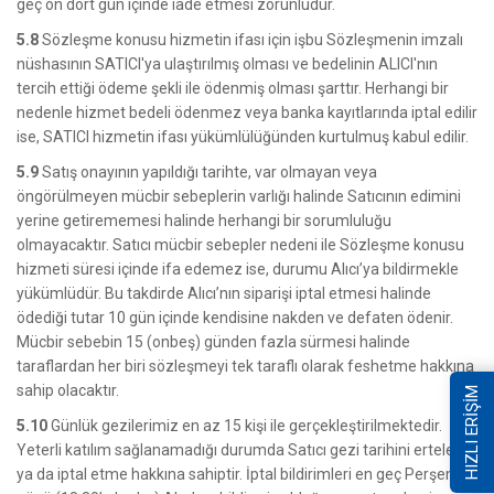
geç on dört gün içinde iade etmesi zorunludur.
5.8
Sözleşme konusu hizmetin ifası için işbu Sözleşmenin imzalı
nüshasının SATICI'ya ulaştırılmış olması ve bedelinin ALICI'nın
tercih ettiği ödeme şekli ile ödenmiş olması şarttır. Herhangi bir
nedenle hizmet bedeli ödenmez veya banka kayıtlarında iptal edilir
ise, SATICI hizmetin ifası yükümlülüğünden kurtulmuş kabul edilir.
5.9
Satış onayının yapıldığı tarihte, var olmayan veya
öngörülmeyen mücbir sebeplerin varlığı halinde Satıcının edimini
yerine getirememesi halinde herhangi bir sorumluluğu
olmayacaktır. Satıcı mücbir sebepler nedeni ile Sözleşme konusu
hizmeti süresi içinde ifa edemez ise, durumu Alıcı’ya bildirmekle
yükümlüdür. Bu takdirde Alıcı’nın siparişi iptal etmesi halinde
ödediği tutar 10 gün içinde kendisine nakden ve defaten ödenir.
Mücbir sebebin 15 (onbeş) günden fazla sürmesi halinde
taraflardan her biri sözleşmeyi tek taraflı olarak feshetme hakkına
sahip olacaktır.
HIZLI ERİŞİM
5.10
Günlük gezilerimiz en az 15 kişi ile gerçekleştirilmektedir.
Yeterli katılım sağlanamadığı durumda Satıcı gezi tarihini erteleme
ya da iptal etme hakkına sahiptir. İptal bildirimleri en geç Perşembe