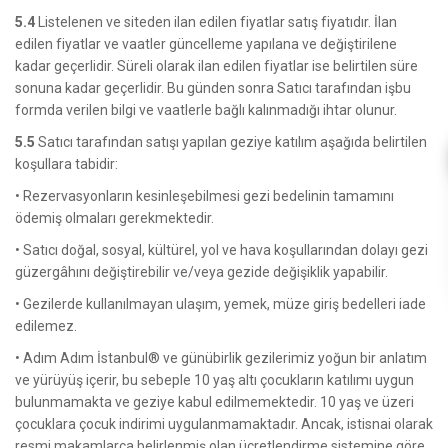
5.4
Listelenen ve siteden ilan edilen fiyatlar satış fiyatıdır. İlan
edilen fiyatlar ve vaatler güncelleme yapılana ve değiştirilene
kadar geçerlidir. Süreli olarak ilan edilen fiyatlar ise belirtilen süre
sonuna kadar geçerlidir. Bu günden sonra Satıcı tarafından işbu
formda verilen bilgi ve vaatlerle bağlı kalınmadığı ihtar olunur.
5.5
Satıcı tarafından satışı yapılan geziye katılım aşağıda belirtilen
koşullara tabidir:
• Rezervasyonların kesinleşebilmesi gezi bedelinin tamamını
ödemiş olmaları gerekmektedir.
• Satıcı doğal, sosyal, kültürel, yol ve hava koşullarından dolayı gezi
güzergâhını değiştirebilir ve/veya gezide değişiklik yapabilir.
• Gezilerde kullanılmayan ulaşım, yemek, müze giriş bedelleri iade
edilemez.
• Adım Adım İstanbul® ve günübirlik gezilerimiz yoğun bir anlatım
ve yürüyüş içerir, bu sebeple 10 yaş altı çocukların katılımı uygun
bulunmamakta ve geziye kabul edilmemektedir. 10 yaş ve üzeri
çocuklara çocuk indirimi uygulanmamaktadır. Ancak, istisnai olarak
resmi makamlarca belirlenmiş olan ücretlendirme sistemine göre