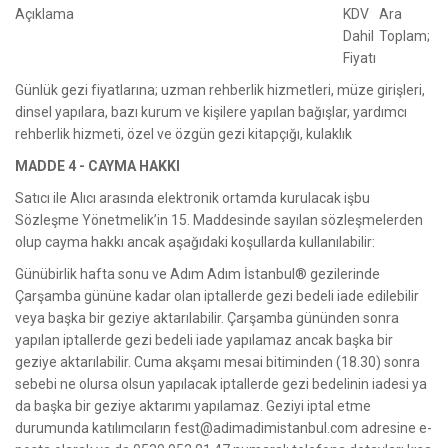
Açıklama
KDV
Ara
Dahil
Toplam;
Fiyatı
Günlük gezi fiyatlarına; uzman rehberlik hizmetleri, müze girişleri,
dinsel yapılara, bazı kurum ve kişilere yapılan bağışlar, yardımcı
rehberlik hizmeti, özel ve özgün gezi kitapçığı, kulaklık
MADDE 4 - CAYMA HAKKI
Satıcı ile Alıcı arasında elektronik ortamda kurulacak işbu
Sözleşme Yönetmelik’in 15. Maddesinde sayılan sözleşmelerden
olup cayma hakkı ancak aşağıdaki koşullarda kullanılabilir:
Günübirlik hafta sonu ve Adım Adım İstanbul® gezilerinde
Çarşamba gününe kadar olan iptallerde gezi bedeli iade edilebilir
veya başka bir geziye aktarılabilir. Çarşamba gününden sonra
yapılan iptallerde gezi bedeli iade yapılamaz ancak başka bir
geziye aktarılabilir. Cuma akşamı mesai bitiminden (18.30) sonra
sebebi ne olursa olsun yapılacak iptallerde gezi bedelinin iadesi ya
da başka bir geziye aktarımı yapılamaz. Geziyi iptal etme
durumunda katılımcıların
fest@adimadimistanbul.com
adresine e-