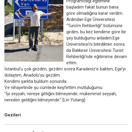
Programcılığı eğitimine
başladım fakat bunun bana
göre olmadığına karar verdim.
Ardından Ege Üniversitesi
“Turizm Rehberliği” bölümüne
girdim; bu kez kendime göre bir
şey bulduğumu anladım.Ege
Üniversitesi'ni bitirdikten sonra
da Balıkesir Üniversitesi Turist
Rehberliği’nde eğitimime devam
ettim.
İstanbul’u çok gezdim, gezdim sonra Karadeniz’e baktım, Ege’yi
dolaştım, Anadolu’yu gezdim.
Kendimi şarkta buldum sonunda.
Ve nihayetinde şu cümlede keşfettim mutluluğumu:
"İyi seyyah, nereye gittiğini bilmeyendir; mükemmel seyyah,
nereden geldiğini bilmeyendir." [Lin Yutang]
Gezileri