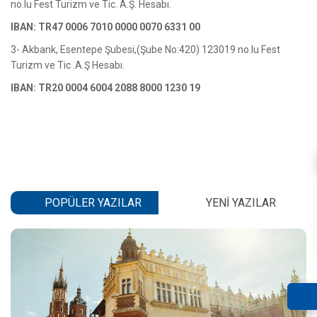
no.lu Fest Turizm ve Tic. A.Ş. Hesabı.
IBAN: TR47 0006 7010 0000 0070 6331 00
3- Akbank, Esentepe Şubesi,(Şube No:420) 123019 no.lu Fest
Turizm ve Tic .A.Ş Hesabı.
IBAN:
TR20 0004 6004 2088 8000 1230 19
POPÜLER YAZILAR
YENI YAZILAR