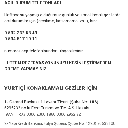
ACİL DURUM TELEFONLARI
Haftasonu yapmış olduğumuz günlük ve konaklamalı gezilerde,
acil durumlar için (gecikme, katılamama, vs…), bize
0 532 232 53 49
0 534 517 10 11
numaralı cep telefonlarından ulaşabilirsiniz.
LÜTFEN REZERVASYONUNUZU KESİNLEŞTİRMEDEN
ÖDEME YAPMAYINIZ.
YURTİÇİ KONAKLAMALI GEZİLER İÇİN
1- Garanti Bankası, 1.Levent Ticari, (Şube No:
186
)
6295232 no.lu Fest Turizm ve Tic. A.Ş. Hesabı.
IBAN: TR73 0006 2000 1860 0006 2952 32
2- Yapı Kredi Bankası, Fulya Şubesi, (Şube No: 1220) 70633100