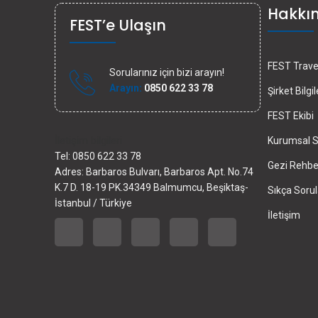
Hakkı
FEST’e Ulaşın
FEST Travel
Sorularınız için bizi arayın!
Arayın:
0850 622 33 78
Şirket Bilgil
FEST Ekibi
İletişim bilgileri
Kurumsal S
Tel: 0850 622 33 78
Gezi Rehber
Adres: Barbaros Bulvarı, Barbaros Apt. No.74
K.7 D. 18-19 PK.34349 Balmumcu, Beşiktaş-
Sıkça Sorul
İstanbul / Türkiye
İletişim