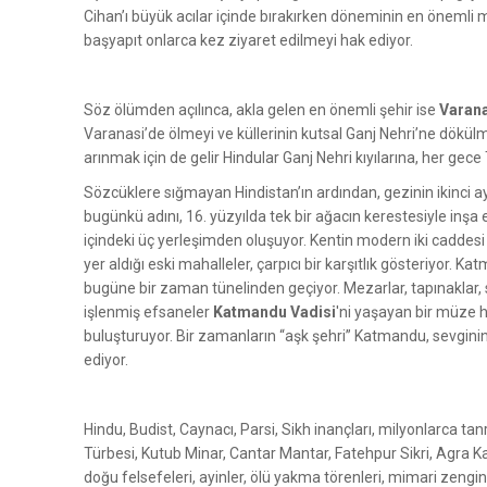
Cihan’ı büyük acılar içinde bırakırken döneminin en önemli
başyapıt onlarca kez ziyaret edilmeyi hak ediyor.
Söz ölümden açılınca, akla gelen en önemli şehir ise
Varan
Varanasi’de ölmeyi ve küllerinin kutsal Ganj Nehri’ne dökülm
arınmak için de gelir Hindular Ganj Nehri kıyılarına, her ge
Sözcüklere sığmayan Hindistan’ın ardından, gezinin ikinci a
bugünkü adını, 16. yüzyılda tek bir ağacın kerestesiyle inşa
içindeki üç yerleşimden oluşuyor. Kentin modern iki caddesi 
yer aldığı eski mahalleler, çarpıcı bir karşıtlık gösteriyor.
bugüne bir zaman tünelinden geçiyor. Mezarlar, tapınaklar, sar
işlenmiş efsaneler
Katmandu Vadisi
'ni yaşayan bir müze h
buluşturuyor. Bir zamanların “aşk şehri” Katmandu, sevgin
ediyor.
Hindu, Budist, Caynacı, Parsi, Sikh inançları, milyonlarca t
Türbesi, Kutub Minar, Cantar Mantar, Fatehpur Sikri, Agra K
doğu felsefeleri, ayinler, ölü yakma törenleri, mimari zengin