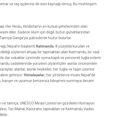
 mimar ve taş işçilerine de esin kaynağı olmuş. Bu muhteşem
asi
. Her Hindu, Hindistan’ın en kutsal şehirlerinden olan
esini diler. Sadece ölüm için değil, bütün günahlarından
ce Tanrıça Ganga’ya şükrederek huzur bulurlar.
yağı, Nepal’in başkenti
Katmandu
. 8 yüzyılda kurulan ve
 edildiği söylenen ahşap bir tapınaktan alan Katmandu, bir vadi
ile dar sokaklar üzerinde oyma kapılı ve pencereli tuğla evlerin
 Katmandu caddelerinde yürürken ziyaretçiler asırlar öncesinden
aylar, alanlar, asırlık heykeller, her tuğla ve taşın üzerine
aline getiriyor.
Himalayalar
, her yıl binlerce insanı Nepal’de
in, barışın ve uyumun benzersiz bileşimini sunmaya devam
anrı ve tanrıça; UNESCO Mirası Listesi’nin gözdeleri Hümayun
alesi, Tac Mahal, Kacuraho tapınakları ve Katmandu Vadisi;
likler…