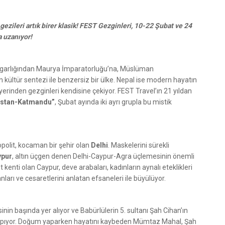
zileri artık birer klasik! FEST Gezginleri, 10-22 Şubat ve 24
a uzanıyor!
si uygarlığından Maurya İmparatorluğu’na, Müslüman
n kültür sentezi ile benzersiz bir ülke. Nepal ise modern hayatın
yerinden gezginleri kendisine çekiyor. FEST Travel’ın 21 yıldan
istan-Katmandu”
, Şubat ayında iki ayrı grupla bu mistik
polit, kocaman bir şehir olan
Delhi
. Maskelerini sürekli
ypur
, altın üçgen denen Delhi-Caypur-Agra üçlemesinin önemli
nt kenti olan Caypur, deve arabaları, kadınların aynalı eteklikleri
anları ve cesaretlerini anlatan efsaneleri ile büyülüyor.
nin başında yer alıyor ve Babürlülerin 5. sultanı Şah Cihan’ın
i yapıyor. Doğum yaparken hayatını kaybeden Mümtaz Mahal, Şah