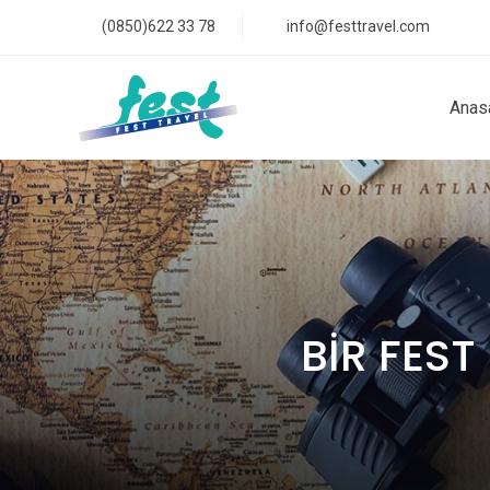
(0850)622 33 78
info@festtravel.com
Anas
BİR FES