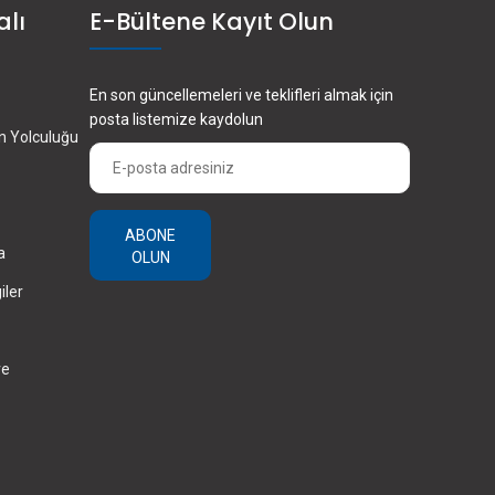
alı
E-Bültene Kayıt Olun
En son güncellemeleri ve teklifleri almak için
posta listemize kaydolun
en Yolculuğu
ABONE
a
OLUN
iler
ve
×