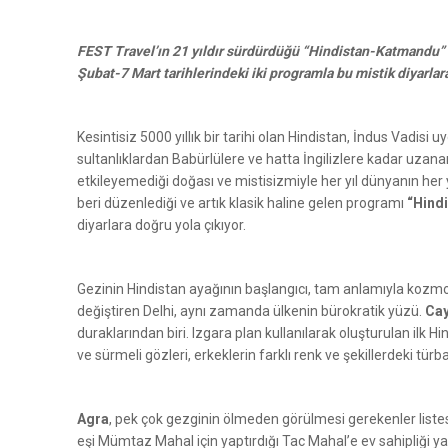
FEST Travel’ın 21 yıldır sürdürdüğü “Hindistan-Katmandu” ge
Şubat-7 Mart tarihlerindeki iki programla bu mistik diyarlar
Kesintisiz 5000 yıllık bir tarihi olan Hindistan, İndus Vadi
sultanlıklardan Babürlülere ve hatta İngilizlere kadar uzana
etkileyemediği doğası ve mistisizmiyle her yıl dünyanın her 
beri düzenlediği ve artık klasik haline gelen programı
“Hind
diyarlara doğru yola çıkıyor.
Gezinin Hindistan ayağının başlangıcı, tam anlamıyla kozmo
değiştiren Delhi, aynı zamanda ülkenin bürokratik yüzü.
Ca
duraklarından biri. Izgara plan kullanılarak oluşturulan ilk Hi
ve sürmeli gözleri, erkeklerin farklı renk ve şekillerdeki türb
Agra
, pek çok gezginin ölmeden görülmesi gerekenler listesi
eşi Mümtaz Mahal için yaptırdığı Tac Mahal’e ev sahipliğ