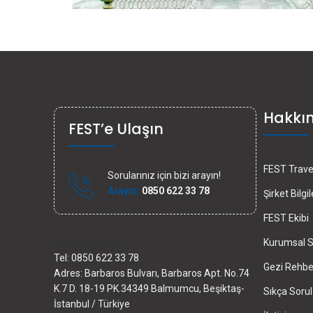
Hakkı
FEST’e Ulaşın
FEST Travel
Sorularınız için bizi arayın!
Arayın:
0850 622 33 78
Şirket Bilgil
FEST Ekibi
İletişim bilgileri
Kurumsal S
Tel: 0850 622 33 78
Gezi Rehber
Adres: Barbaros Bulvarı, Barbaros Apt. No.74
K.7 D. 18-19 PK.34349 Balmumcu, Beşiktaş-
Sıkça Sorul
İstanbul / Türkiye