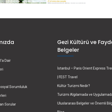
mızda
Gezi Kültürü ve Fayd
Belgeler
’a Dair
İstanbul – Paris Orient Express Tr
eri
| FEST Travel
Kültür Turizmi Nedir?
osyal Sorumluluk
Turizmi Algılamada ve Uygulamad
leri
Uluslararası Belgeler ve Önemli Bilg
an Sorular
Blog