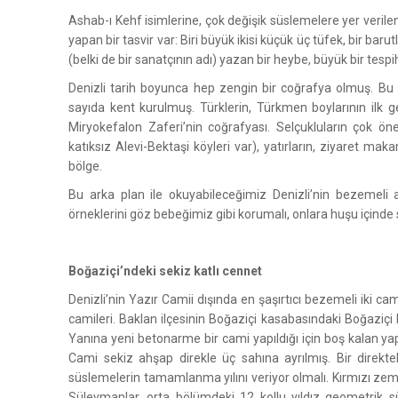
Ashab-ı Kehf isimlerine, çok değişik süslemelere yer veri
yapan bir tasvir var: Biri büyük ikisi küçük üç tüfek, bir baru
(belki de bir sanatçının adı) yazan bir heybe, büyük bir tespi
Denizli tarih boyunca hep zengin bir coğrafya olmuş. Bu n
sayıda kent kurulmuş. Türklerin, Türkmen boylarının ilk gel
Miryokefalon Zaferi’nin coğrafyası. Selçukluların çok ön
katıksız Alevi-Bektaşi köyleri var), yatırların, ziyaret ma
bölge.
Bu arka plan ile okuyabileceğimiz Denizli’nin bezemeli
örneklerini göz bebeğimiz gibi korumalı, onlara huşu içinde 
Boğaziçi’ndeki sekiz katlı cennet
Denizli’nin Yazır Camii dışında en şaşırtıcı bezemeli iki cam
camileri. Baklan ilçesinin Boğaziçi kasabasındaki Boğaziçi
Yanına yeni betonarme bir cami yapıldığı için boş kalan ya
Cami sekiz ahşap direkle üç sahına ayrılmış. Bir direktek
süslemelerin tamamlanma yılını veriyor olmalı. Kırmızı zem
Süleymanlar, orta bölümdeki 12 kollu yıldız geometrik sü