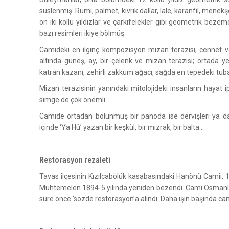
süslenmiş. Rumi, palmet, kıvrık dallar, lale, karanfil, menekşe
on iki kollu yıldızlar ve çarkıfelekler gibi geometrik bezeme
bazı resimleri ikiye bölmüş.
Camideki en ilginç kompozisyon mizan terazisi, cennet
altında güneş, ay, bir çelenk ve mizan terazisi; ortada yed
katran kazanı, zehirli zakkum ağacı, sağda en tepedeki tuba 
Mizan terazisinin yanındaki mitolojideki insanların hayat 
simge de çok önemli.
Camide ortadan bölünmüş bir panoda ise dervişleri ya da 
içinde ‘Ya Hû’ yazan bir keşkül, bir mızrak, bir balta…
Restorasyon rezaleti
Tavas ilçesinin Kızılcabölük kasabasındaki Hanönü Camii,
Muhtemelen 1894-5 yılında yeniden bezendi. Cami Osmanlı b
süre önce ‘sözde restorasyon’a alındı. Daha işin başında camin