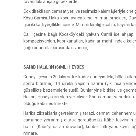
tavandaki ahşap göbeklerde.
Çok direkli son cemaat yeri ve resimsiz kalem işleriyle öne 
Köyü Camisi. Hırka köyü ayrıca kırsal mimari örnekleri, Dav
gibi iki katlı yeşillikler içinde. Mimari kimliğe sahip, hayran k
Çal ilçesine bağlı Kocaköy’deki Şalvan Camii ise ahşap 
kompozisyonları, kapı kanatları, kadınlar mahfilindeki kale
çoğu onarımlar sırasında sıvanmış.
SAHİB HALİL’İN İSİMLİ HEYBESİ
Güney ilçesinin 20 kilometre kadar güneyindeki, hâlâ kullanı
sonra bitirilmiş. 14 direkli yapının harimi (yıkılınca yeni
güzellikte bezemelerle süslü. Bunlar yine bitkisel ve geome
Hasan, Hüseyin isimleri yer alıyor. Son cemaat yerindeki ü
olduğu kabul edilmekte.
Harika zikzaklarla çevrelenmiş terazi, cennet, cehennem 
camii’nde yıpranmış olarak gördüğümüz Kâbe tasvirinin 
hatim (Kâbe’yi saran duvarlar), kubbeli altı yapı, kuyu, ağ
minare.