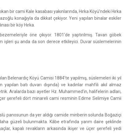
çıkan bir cami Kale kasabası yakınlarında, Hırka Köyü’ndeki Hırka
azoğlu konağıyla da dikkat çekiyor. Yeni yapılan binalar eskiler
alınası bir köy Hırka.
bezemeleriyle öne çıkıyor. 1801’de yaptırılmış. Tavan göbek
m işleri şu anda da son derece etkileyici. Duvar süslemelerinin
lan Belenardıç Köyü Camisi 1884’te yapılmış, süslemeleri iki yıl
den yapılan batı duvarı dışında) ve kadınlar mahfili akıl almaz
trik. Aralarda bazı ayetler Hz. Muhammed’in, halifelerin adları,
çer şerefeli dört minareli cami resminin Edirne Selimiye Camii
üslü panosunun da yer aldığı camide minberin solunda Boğaziçi
daha güzeli bulunmakta. Kâbe etrafında yarım daire şeklinde
açlar, kapalı revakların arkasında ikişer ve üçer şerefeli yedi