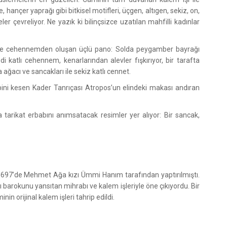
, hançer yaprağı gibi bitkisel motifleri, üçgen, altıgen, sekiz, on,
ler çevreliyor. Ne yazık ki bilinçsizce uzatılan mahfilli kadınlar
 ve cehennemden oluşan üçlü pano: Solda peygamber bayrağı
i katlı cehennem, kenarlarından alevler fışkırıyor, bir tarafta
ağacı ve sancakları ile sekiz katlı cennet.
ipini kesen Kader Tanrıçası Atropos’un elindeki makası andıran
tarikat erbabını anımsatacak resimler yer alıyor: Bir sancak,
 1697’de Mehmet Ağa kızı Ümmi Hanım tarafından yaptırılmıştı.
arokunu yansıtan mihrabı ve kalem işleriyle öne çıkıyordu. Bir
in orijinal kalem işleri tahrip edildi.