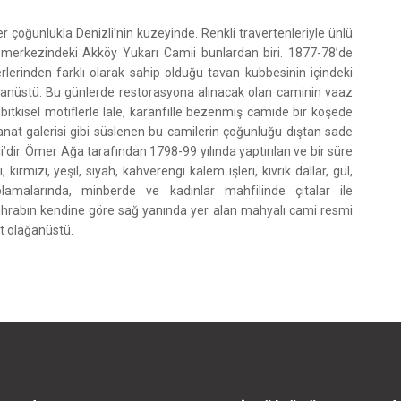
er çoğunlukla Denizli’nin kuzeyinde. Renkli travertenleriyle ünlü
 merkezindeki Akköy Yukarı Camii bunlardan biri. 1877-78’de
erinden farklı olarak sahip olduğu tavan kubbesinin içindeki
ağanüstü. Bu günlerde restorasyona alınacak olan caminin vaaz
itkisel motiflerle lale, karanfille bezenmiş camide bir köşede
anat galerisi gibi süslenen bu camilerin çoğunluğu dıştan sade
’dir. Ömer Ağa tarafından 1798-99 yılında yaptırılan ve bir süre
ırmızı, yeşil, siyah, kahverengi kalem işleri, kıvrık dallar, gül,
lamalarında, minberde ve kadınlar mahfilinde çıtalar ile
Mihrabın kendine göre sağ yanında yer alan mahyalı cami resmi
rt olağanüstü.