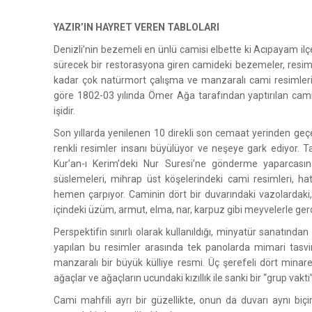
YAZIR’IN HAYRET VEREN TABLOLARI
Denizli’nin bezemeli en ünlü camisi elbette ki Acıpayam ilçe
sürecek bir restorasyona giren camideki bezemeler, resimler
kadar çok natürmort çalışma ve manzaralı cami resimlerinin
göre 1802-03 yılında Ömer Ağa tarafından yaptırılan cami
işidir.
Son yıllarda yenilenen 10 direkli son cemaat yerinden geçe
renkli resimler insanı büyülüyor ve neşeye gark ediyor.
Kur’an-ı Kerim’deki Nur Suresi’ne gönderme yaparcası
süslemeleri, mihrap üst köşelerindeki cami resimleri, ha
hemen çarpıyor. Caminin dört bir duvarındaki vazolardaki, sep
içindeki üzüm, armut, elma, nar, karpuz gibi meyvelerle ger
Perspektifin sınırlı olarak kullanıldığı, minyatür sanatın
yapılan bu resimler arasında tek panolarda mimari tasvir
manzaralı bir büyük külliye resmi. Üç şerefeli dört minare,
ağaçlar ve ağaçların ucundaki kızıllık ile sanki bir “grup vakt
Cami mahfili ayrı bir güzellikte, onun da duvarı aynı b