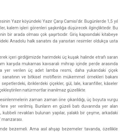
sinin Yazır köyündeki Yazır Çarşı Camisi’dir. Bugünlerde 1,5 yıl
, kalem işleri görenleri şaşkınlığa düşürecek ilginçliktedir. Bu
 bir arada olması çok şaşırtıcıdır. Giriş kapısındaki kitabeye
deki Anadolu halk sanatını da yansıtan resimler oldukça usta
rek içeri girdiğimizde harimdeki üç kuşak halinde etrafı saran
 Tam karşıda mukarnas kavsaralı mihrap içinde perde arasında
na yer verilen üç adet lamba resmi, daha yukarıdaki çiçek
t sanatının ve bitkisel motiflerin mükemmel örnekleri bakanı
etlerdeki, ibriklerdeki çiçekler, gül, lale, karanfiller, kâseler
çekleştirilen natürmortlar inanılmaz güzellikte.
dan esinlenmelerin zaman zaman öne çıkarıldığı, üç boyuta vurgu
lere yer verilmiş. Bunların en güzeli batı duvarında yer alan
 kubbeli revakları bulunan yapılar, yalaklı bir çeşme, arkadaki
i” manzarası.
içimde bezemeli. Ama asıl ahşap bezemeler tavanda, özellikle