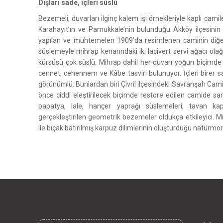
Dışları sade, içleri süslü
Bezemeli, duvarları ilginç kalem işi örnekleriyle kaplı camil
Karahayıt’ın ve Pamukkale’nin bulunduğu Akköy ilçesinin
yapılan ve muhtemelen 1909’da resimlenen caminin diğerl
süslemeyle mihrap kenarındaki iki lacivert servi ağacı ol
kürsüsü çok süslü. Mihrap dahil her duvarı yoğun biçimde b
cennet, cehennem ve Kâbe tasviri bulunuyor. İçleri birer s
görünümlü. Bunlardan biri Çivril ilçesindeki Savranşah Camii
önce ciddi eleştirilecek biçimde restore edilen camide sarı, k
papatya, lale, hançer yaprağı süslemeleri, tavan kap
gerçekleştirilen geometrik bezemeler oldukça etkileyici. 
ile bıçak batırılmış karpuz dilimlerinin oluşturduğu natürmo