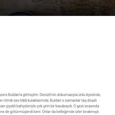
üzere Buldan’a gitmiştim. Denizli’nin dokumasıyla ünlü ilçesinde,
rı ritmik ses hâlâ kulaklarımda. Buldan o zamanlar taş döşeli
rkan çiçekli bahçeleriyle çok şirin bir kasabaydı. O gezi sırasında
ine de götürmüşlerdi beni. Onlar da belleğimde izler bırakmıştı.