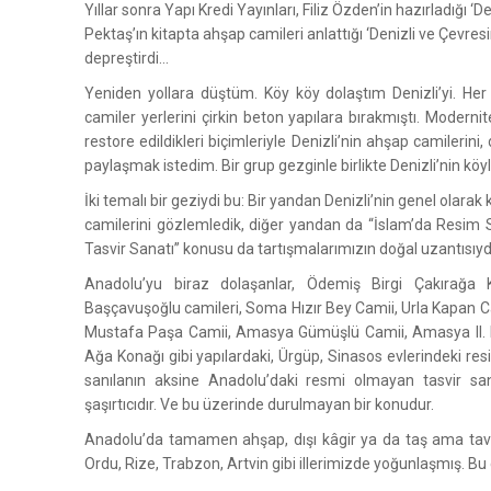
Yıllar sonra Yapı Kredi Yayınları, Filiz Özden’in hazırladığı ‘De
Pektaş’ın kitapta ahşap camileri anlattığı ‘Denizli ve Çevres
depreştirdi...
Yeniden yollara düştüm. Köy köy dolaştım Denizli’yi. Her
camiler yerlerini çirkin beton yapılara bırakmıştı. Moderni
restore edildikleri biçimleriyle Denizli’nin ahşap camilerin
paylaşmak istedim. Bir grup gezginle birlikte Denizli’nin köyle
İki temalı bir geziydi bu: Bir yandan Denizli’nin genel olarak
camilerini gözlemledik, diğer yandan da “İslam’da Resim 
Tasvir Sanatı” konusu da tartışmalarımızın doğal uzantısıyd
Anadolu’yu biraz dolaşanlar, Ödemiş Birgi Çakırağ
Başçavuşoğlu camileri, Soma Hızır Bey Camii, Urla Kapan C
Mustafa Paşa Camii, Amasya Gümüşlü Camii, Amasya II. Ba
Ağa Konağı gibi yapılardaki, Ürgüp, Sinasos evlerindeki res
sanılanın aksine Anadolu’daki resmi olmayan tasvir sana
şaşırtıcıdır. Ve bu üzerinde durulmayan bir konudur.
Anadolu’da tamamen ahşap, dışı kâgir ya da taş ama tavan
Ordu, Rize, Trabzon, Artvin gibi illerimizde yoğunlaşmış. Bu 