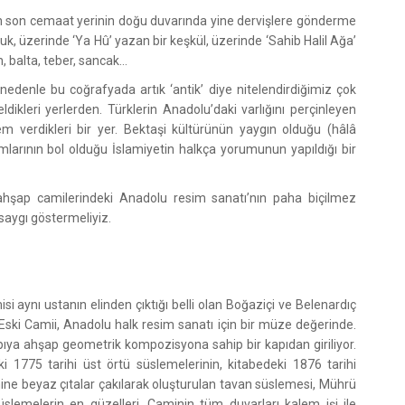
len son cemaat yerinin doğu duvarında yine dervişlere gönderme
tluk, üzerinde ‘Ya Hû’ yazan bir keşkül, üzerinde ‘Sahib Halil Ağa’
h, balta, teber, sancak…
edenle bu coğrafyada artık ‘antik’ diye nitelendirdiğimiz çok
dikleri yerlerden. Türklerin Anadolu’daki varlığını perçinleyen
em verdikleri bir yer. Bektaşi kültürünün yaygın olduğu (hâlâ
kamlarının bol olduğu İslamiyetin halkça yorumunun yapıldığı bir
 ahşap camilerindeki Anadolu resim sanatı’nın paha biçilmez
saygı göstermeliyiz.
isi aynı ustanın elinden çıktığı belli olan Boğaziçi ve Belenardıç
 Eski Camii, Anadolu halk resim sanatı için bir müze değerinde.
pıya ahşap geometrik kompozisyona sahip bir kapıdan giriliyor.
i 1775 tarihi üst örtü süslemelerinin, kitabedeki 1876 tarihi
ine beyaz çıtalar çakılarak oluşturulan tavan süslemesi, Mührü
slemelerin en güzelleri. Caminin tüm duvarları kalem işi ile