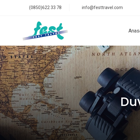
(0850)622 33 78
info@festtravel.com
Anas
Duv