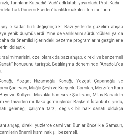
nizli, Tanrıların Kutsadığı Vadi’ adlı kitabı yayımladı. Prof. Kadir
indeki Türk Dönemi Eserleri’ başlıklı makalesi tüm anılarımı
 şey o kadar hızlı değişmişti ki! Bazı yerlerde güzelim ahşap
teye yenik düşmüşlerdi. Yine de varlıklarını sürdürdükleri ya da
i, daha da önemlisi içlerindeki bezeme programlarını gezginlerle
rini dolaştık.
 kırsal mimarisini, özel olarak da bazı ahşap, direkli ve benzemeli
Sanatı” konusunu tartıştık. Batılılaşma döneminde “Anadolu’da
ı.
a Konağı, Yozgat Nizamoğlu Konağı, Yozgat Çapanoğlu ve
amii Şadırvanı, Muğla Şeyh ve Kurşunlu Camileri, Merzifon Kara
yezid Külliyesi Muvakkithanesi ve Şadırvanı, Milas Bahaddin
im ve tasvirleri mutlaka görmüşlerdir. Başkent İstanbul dışında,
tı geleneği, çalışma tarzı, değişik bir halk sanatı oldukça
ı ahşap, direkli yüzlerce cami var. Bunlar öncelikle Samsun,
camilerin önemli kısmı nakışlı, bezemeli.