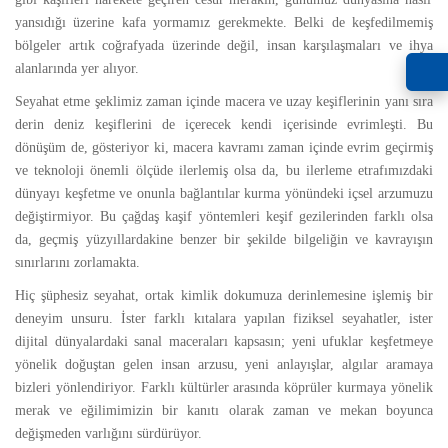
yansıdığı üzerine kafa yormamız gerekmekte. Belki de keşfedilmemiş
bölgeler artık coğrafyada üzerinde değil, insan karşılaşmaları ve ihya
alanlarında yer alıyor.
Seyahat etme şeklimiz zaman içinde macera ve uzay keşiflerinin yanı sıra
derin deniz keşiflerini de içerecek kendi içerisinde evrimleşti. Bu
dönüşüm de, gösteriyor ki, macera kavramı zaman içinde evrim geçirmiş
ve teknoloji önemli ölçüde ilerlemiş olsa da, bu ilerleme etrafımızdaki
dünyayı keşfetme ve onunla bağlantılar kurma yönündeki içsel arzumuzu
değiştirmiyor. Bu çağdaş kaşif yöntemleri keşif gezilerinden farklı olsa
da, geçmiş yüzyıllardakine benzer bir şekilde bilgeliğin ve kavrayışın
sınırlarını zorlamakta.
Hiç şüphesiz seyahat, ortak kimlik dokumuza derinlemesine işlemiş bir
deneyim unsuru. İster farklı kıtalara yapılan fiziksel seyahatler, ister
dijital dünyalardaki sanal maceraları kapsasın; yeni ufuklar keşfetmeye
yönelik doğuştan gelen insan arzusu, yeni anlayışlar, algılar aramaya
bizleri yönlendiriyor. Farklı kültürler arasında köprüler kurmaya yönelik
merak ve eğilimimizin bir kanıtı olarak zaman ve mekan boyunca
değişmeden varlığını sürdürüyor.