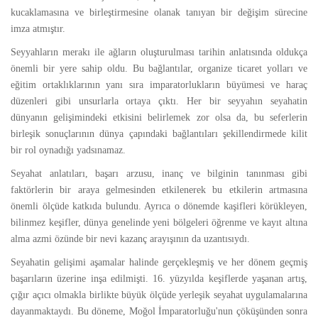
kucaklamasına ve birleştirmesine olanak tanıyan bir değişim sürecine
imza atmıştır.
Seyyahların merakı ile ağların oluşturulması tarihin anlatısında oldukça
önemli bir yere sahip oldu. Bu bağlantılar, organize ticaret yolları ve
eğitim ortaklıklarının yanı sıra imparatorlukların büyümesi ve haraç
düzenleri gibi unsurlarla ortaya çıktı. Her bir seyyahın seyahatin
dünyanın gelişimindeki etkisini belirlemek zor olsa da, bu seferlerin
birleşik sonuçlarının dünya çapındaki bağlantıları şekillendirmede kilit
bir rol oynadığı yadsınamaz.
Seyahat anlatıları, başarı arzusu, inanç ve bilginin tanınması gibi
faktörlerin bir araya gelmesinden etkilenerek bu etkilerin artmasına
önemli ölçüde katkıda bulundu. Ayrıca o dönemde kaşifleri körükleyen,
bilinmez keşifler, dünya genelinde yeni bölgeleri öğrenme ve kayıt altına
alma azmi özünde bir nevi kazanç arayışının da uzantısıydı.
Seyahatin gelişimi aşamalar halinde gerçekleşmiş ve her dönem geçmiş
başarıların üzerine inşa edilmişti. 16. yüzyılda keşiflerde yaşanan artış,
çığır açıcı olmakla birlikte büyük ölçüde yerleşik seyahat uygulamalarına
dayanmaktaydı. Bu döneme, Moğol İmparatorluğu'nun çöküşünden sonra