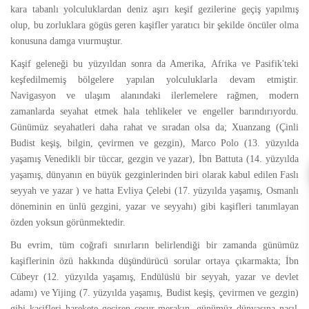
kara tabanlı yolculuklardan deniz aşırı keşif gezilerine geçiş yapılmış
olup, bu zorluklara gögüs geren kaşifler yaratıcı bir şekilde öncüler olma
konusuna damga vıurmuştur.
Kaşif geleneği bu yüzyıldan sonra da Amerika, Afrika ve Pasifik'teki
keşfedilmemiş bölgelere yapılan yolculuklarla devam etmiştir.
Navigasyon ve ulaşım alanındaki ilerlemelere rağmen, modern
zamanlarda seyahat etmek hala tehlikeler ve engeller barındırıyordu.
Günümüz seyahatleri daha rahat ve sıradan olsa da; Xuanzang (Ç
inli
Budist keşiş, bilgin, çevirmen ve gezgin)
, Marco Polo (
13. yüzyılda
yaşamış Venedikli bir tüccar, gezgin ve yazar)
, İbn Battuta (
14. yüzyılda
yaşamış, dünyanın en büyük gezginlerinden biri olarak kabul edilen Faslı
seyyah ve yazar
) ve hatta Evliya Çelebi (
17. yüzyılda yaşamış, Osmanlı
döneminin en ünlü gezgini, yazar ve seyyahı
) gibi kaşifleri tanımlayan
özden yoksun görünmektedir.
Bu evrim, tüm coğrafi sınırların belirlendiği bir zamanda günümüz
kaşiflerinin özü hakkında düşündürücü sorular ortaya çıkarmakta; İbn
Cübeyr (
12. yüzyılda yaşamış, Endülüslü bir seyyah, yazar ve devlet
adamı)
ve Yijing (
7. yüzyılda yaşamış, Budist keşiş, çevirmen ve gezgin)
gibi kaşifleri harekete geçiren cesur merakın, günümüz dünyasına nasıl