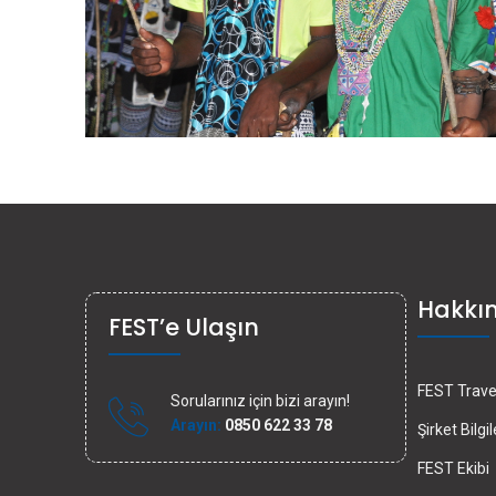
Hakkı
FEST’e Ulaşın
FEST Travel
Sorularınız için bizi arayın!
Arayın:
0850 622 33 78
Şirket Bilgil
FEST Ekibi