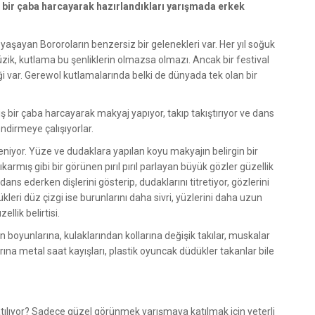
 bir çaba harcayarak hazırlandıkları yarışmada erkek
yaşayan Bororoların benzersiz bir gelenekleri var. Her yıl soğuk
zik, kutlama bu şenliklerin olmazsa olmazı. Ancak bir festival
liği var. Gerewol kutlamalarında belki de dünyada tek olan bir
ş bir çaba harcayarak makyaj yapıyor, takıp takıştırıyor ve dans
ndirmeye çalışıyorlar.
leniyor. Yüze ve dudaklara yapılan koyu makyajın belirgin bir
karmış gibi bir görünen pırıl pırıl parlayan büyük gözler güzellik
ans ederken dişlerini gösterip, dudaklarını titretiyor, gözlerini
leri düz çizgi ise burunlarını daha sivri, yüzlerini daha uzun
llik belirtisi.
n boyunlarına, kulaklarından kollarına değişik takılar, muskalar
rına metal saat kayışları, plastik oyuncak düdükler takanlar bile
atılıyor? Sadece güzel görünmek yarışmaya katılmak için yeterli