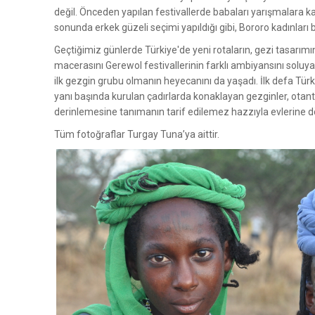
değil. Önceden yapılan festivallerde babaları yarışmalara k
sonunda erkek güzeli seçimi yapıldığı gibi, Bororo kadınları b
Geçtiğimiz günlerde Türkiye'de yeni rotaların, gezi tasarımı
macerasını Gerewol festivallerinin farklı ambiyansını solu
ilk gezgin grubu olmanın heyecanını da yaşadı. İlk defa Tü
yanı başında kurulan çadırlarda konaklayan gezginler, otant
derinlemesine tanımanın tarif edilemez hazzıyla evlerine 
Tüm fotoğraflar Turgay Tuna’ya aittir.