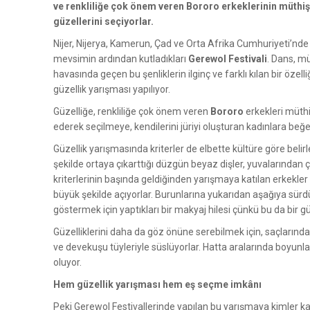
ve renkliliğe çok önem veren Bororo erkeklerinin müthiş
güzellerini seçiyorlar.
Nijer, Nijerya, Kamerun, Çad ve Orta Afrika Cumhuriyeti’nde 
mevsimin ardından kutladıkları
Gerewol Festivali
. Dans, mü
havasında geçen bu şenliklerin ilginç ve farklı kılan bir özel
güzellik yarışması yapılıyor.
Güzelliğe, renkliliğe çok önem veren
Bororo
erkekleri müthi
ederek seçilmeye, kendilerini jüriyi oluşturan kadınlara beğe
Güzellik yarışmasında kriterler de elbette kültüre göre belir
şekilde ortaya çıkarttığı düzgün beyaz dişler, yuvalarından çı
kriterlerinin başında geldiğinden yarışmaya katılan erkekler d
büyük şekilde açıyorlar. Burunlarına yukarıdan aşağıya sürdük
göstermek için yaptıkları bir makyaj hilesi çünkü bu da bir güze
Güzelliklerini daha da göz önüne serebilmek için, saçlarında
ve devekuşu tüyleriyle süslüyorlar. Hatta aralarında boyunla
oluyor.
Hem güzellik yarışması hem eş seçme imkânı
Peki Gerewol Festivallerinde yapılan bu yarışmaya kimler k