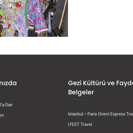
mızda
Gezi Kültürü ve Fayd
Belgeler
’a Dair
İstanbul – Paris Orient Express Tr
eri
| FEST Travel