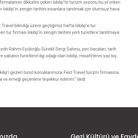
 firmalarının dikkatini çeken İskilip’te turizm sezonu bu yıl erken
ı İskilip’in zengin tarihini insanlara tanıtmak için olumsuz hava
ravel bilindiği üzere geçtiğimiz hafta İskilip’e tur
 tur firması İskilip’in zengin tarihini yerli turistlere tanıtmaya
i, Bedri Rahmi Eyüboğlu Sürekli Sergi Salonu, peri bacaları, tarih
 yabancı turistlerin ilgi odağı olan İskilip, misafirlerini yaz kış
p’i gezen turist konuklarımıza, Fest Travel turizm firmasına,
ına ve emeği geçenlere teşekkür ederim.” dedi.
mızda
Gezi Kültürü ve Fayd