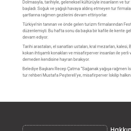
Dolmasıyla, tarihiyle, geleneksel kültürüyle insanların ve tur
başladı. Soğuk ve yağışlı havaya aldırış etmeyen tur firmalar
şartlarına rağmen gezilerini devam ettiriyorlar.
Türkiye’nin tanınan ve önde gelen turizm firmalarından Fest T
düzenlemişti. Bu hafta sonu da başka bir kafile ile kente gelen
devam ediyor.
Tarihi arastaları, el sanatları ustaları, kral mezarları, kales
kokan ihtişamlı konakları ve misafirperver insanları ile yerli ve
demeden kendisine hayran bırakıyor.
Belediye Başkanı Recep Çatma “Sağanak yağışa rağmen İskili
tur rehberi Mustafa Peştereli’ye, misafirperver İskilip halk
Hakkı