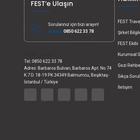
FEST’e Ulaşın
FEST Travel
Sorularınız için bizi arayın!
Arayın:
0850 622 33 78
Şirket Bilgil
FEST Ekibi
İletişim bilgileri
Kurumsal S
Tel: 0850 622 33 78
Gezi Rehber
Adres: Barbaros Bulvarı, Barbaros Apt. No.74
K.7 D. 18-19 PK.34349 Balmumcu, Beşiktaş-
Sıkça Sorul
İstanbul / Türkiye
İletişim