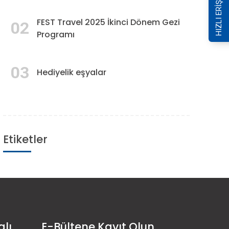
HIZLI ERİŞİM
FEST Travel 2025 İkinci Dönem Gezi
02
Programı
03
Hediyelik eşyalar
Etiketler
alı
E-Bültene Kayıt Olun