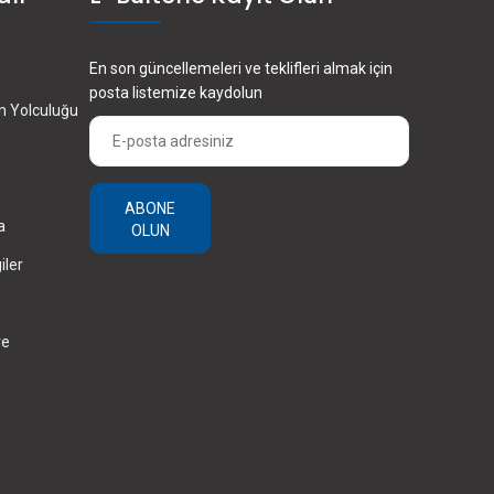
En son güncellemeleri ve teklifleri almak için
posta listemize kaydolun
en Yolculuğu
ABONE
a
OLUN
iler
ve