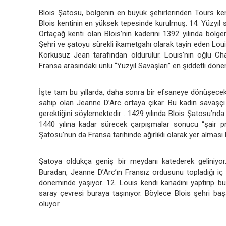
Blois Şatosu, bölgenin en büyük şehirlerinden Tours ken
Blois kentinin en yüksek tepesinde kurulmuş. 14. Yüzyıl so
Ortaçağ kenti olan Blois’nın kaderini 1392 yılında bölge
Şehri ve şatoyu sürekli ikametgahı olarak tayin eden Lou
Korkusuz Jean tarafından öldürülür. Louis’nin oğlu Charle
Fransa arasındaki ünlü “Yüzyıl Savaşları” en şiddetli döne
İşte tam bu yıllarda, daha sonra bir efsaneye dönüşecek 
sahip olan Jeanne D’Arc ortaya çıkar. Bu kadın savaşçı 
gerektiğini söylemektedir . 1429 yılında Blois Şatosu’nda 
1440 yılına kadar sürecek çarpışmalar sonucu “şair pren
Şatosu’nun da Fransa tarihinde ağırlıklı olarak yer alması 
Şatoya oldukça geniş bir meydanı katederek geliniyor.
Buradan, Jeanne D’Arc’ın Fransız ordusunu topladığı iç a
döneminde yaşıyor. 12. Louis kendi kanadını yaptırıp bu
saray çevresi buraya taşınıyor. Böylece Blois şehri ba
oluyor.