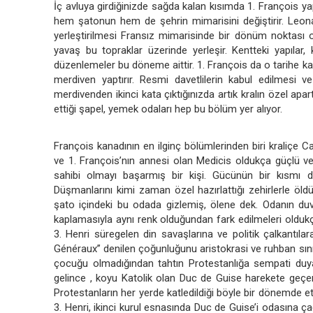
İç avluya girdiğinizde sağda kalan kısımda 1. François yap
hem şatonun hem de şehrin mimarisini değiştirir. Leon
yerleştirilmesi Fransız mimarisinde bir dönüm noktası o
yavaş bu topraklar üzerinde yerleşir. Kentteki yapılar,
düzenlemeler bu döneme aittir. 1. François da o tarihe ka
merdiven yaptırır. Resmi davetlilerin kabul edilmesi v
merdivenden ikinci kata çıktığınızda artık kralın özel apa
ettiği şapel, yemek odaları hep bu bölüm yer alıyor.
François kanadının en ilginç bölümlerinden biri kraliçe Cath
ve 1. François’nın annesi olan Medicis oldukça güçlü ve 
sahibi olmayı başarmış bir kişi. Gücünün bir kısmı da
Düşmanlarını kimi zaman özel hazırlattığı zehirlerle öl
şato içindeki bu odada gizlemiş, ölene dek. Odanın duva
kaplamasıyla aynı renk olduğundan fark edilmeleri oldukç
3. Henri süregelen din savaşlarına ve politik çalkantı
Généraux” denilen çoğunluğunu aristokrasi ve ruhban sınıfın
çocuğu olmadığından tahtın Protestanlığa sempati duy
gelince , koyu Katolik olan Duc de Guise harekete geçere
Protestanların her yerde katledildiği böyle bir dönemde e
3. Henri, ikinci kurul esnasında Duc de Guise’i odasına ç