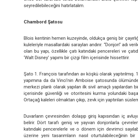
seyredilebileceğini hatırlatalım.
Chambord Şatosu
Blois kentinin hemen kuzeyinde, oldukça geniş bir çayırlığ
kuleleriyle masallardaki sarayları andırır. “Donjon” adı veri
olan bu yapı, özellikle çatı katındaki pencereleri ve çatı
‘Walt Disney’ yapımı bir çizgi film içerisinde hissettirir.
Şato 1. François tarafından av köşkü olarak yaptırılmış. 1
yapımına da da Vinci’nin Amboise şatosunda ölümünden 
merkezi planlı olarak yapılan ilk sivil amaçlı yapılardan b
içerisinde güvenliği ve otoritesini kurma yolundaki baş
Ortaçağ kaleleri olmaktan çıkıp, zevk için yaptırılan süsl
Duvarların çevresinden dolaşıp giriş kapısından iç avluya
belirir. Dört tarafı geniş ve yayvan donjonlarla çevrele
katındaki pencerelerle ve o dönem için devrimci sayılab
üzerine yeni tasarımların nasıl oturtulabileceğinin bi