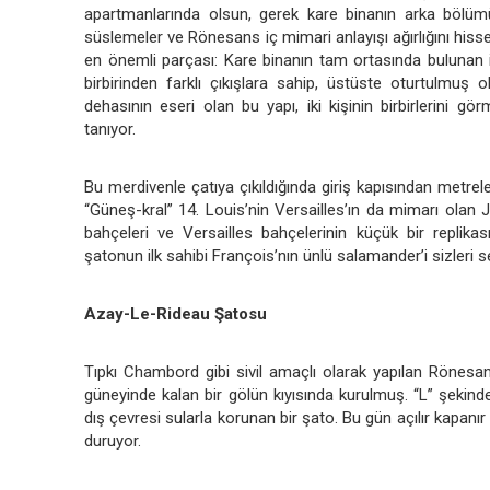
apartmanlarında olsun, gerek kare binanın arka bölümü
süslemeler ve Rönesans iç mimari anlayışı ağırlığını hisse
en önemli parçası: Kare binanın tam ortasında bulunan 
birbirinden farklı çıkışlara sahip, üstüste oturtulmuş
dehasının eseri olan bu yapı, iki kişinin birbirlerini 
tanıyor.
Bu merdivenle çatıya çıkıldığında giriş kapısından metrel
“Güneş-kral” 14. Louis’nin Versailles’ın da mimarı olan 
bahçeleri ve Versailles bahçelerinin küçük bir replika
şatonun ilk sahibi François’nın ünlü salamander’i sizleri s
Azay-Le-Rideau Şatosu
Tıpkı Chambord gibi sivil amaçlı olarak yapılan Rönesan
güneyinde kalan bir gölün kıyısında kurulmuş. “L” şekinde
dış çevresi sularla korunan bir şato. Bu gün açılır kapanı
duruyor.