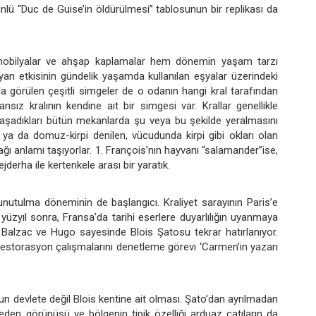
nlü “Duc de Guise’in öldürülmesi” tablosunun bir replikası da
 mobilyalar ve ahşap kaplamalar hem dönemin yaşam tarzı
yan etkisinin gündelik yaşamda kullanılan eşyalar üzerindeki
da görülen çeşitli simgeler de o odanın hangi kral tarafından
ansız kralının kendine ait bir simgesi var. Krallar genellikle
yaşadıkları bütün mekanlarda şu veya bu şekilde yeralmasını
 ya da domuz-kirpi denilen, vücudunda kirpi gibi okları olan
 anlamı taşıyorlar. 1. François’nın hayvanı “salamander”ise,
erha ile kertenkele arası bir yaratık.
 unutulma döneminin de başlangıcı. Kraliyet sarayının Paris’e
ir yüzyıl sonra, Fransa’da tarihi eserlere duyarlılığın uyanmaya
 Balzac ve Hugo sayesinde Blois Şatosu tekrar hatırlanıyor.
restorasyon çalışmalarını denetleme görevi ‘Carmen’in yazarı
nun devlete değil Blois kentine ait olması. Şato’dan ayrılmadan
den görünüşü ve bölgenin tipik özelliği arduaz çatıların da