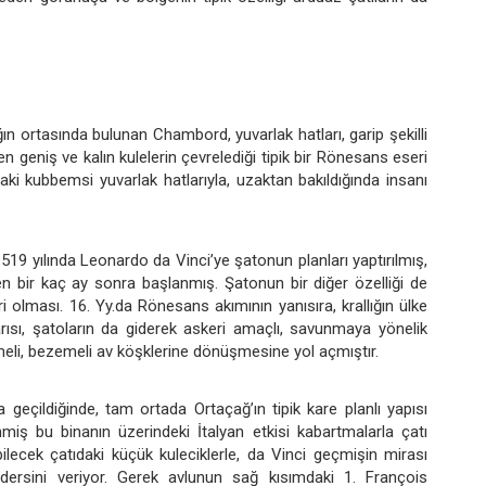
ın ortasında bulunan Chambord, yuvarlak hatları, garip şekilli
len geniş ve kalın kulelerin çevrelediği tipik bir Rönesans eseri
daki kubbemsi yuvarlak hatlarıyla, uzaktan bakıldığında insanı
519 yılında Leonardo da Vinci’ye şatonun planları yaptırılmış,
bir kaç ay sonra başlanmış. Şatonun bir diğer özelliği de
iri olması. 16. Yy.da Rönesans akımının yanısıra, krallığın ülke
arısı, şatoların da giderek askeri amaçlı, savunmaya yönelik
emeli, bezemeli av köşklerine dönüşmesine yol açmıştır.
 geçildiğinde, tam ortada Ortaçağ’ın tipik kare planlı yapısı
nmiş bu binanın üzerindeki İtalyan etkisi kabartmalarla çatı
ilecek çatıdaki küçük kuleciklerle, da Vinci geçmişin mirası
r dersini veriyor. Gerek avlunun sağ kısımdaki 1. François