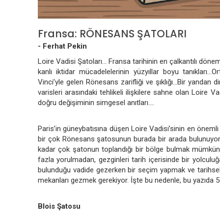
Fransa: RÖNESANS ŞATOLARI
-
Ferhat Pekin
Loire Vadisi Şatoları... Fransa tarihinin en çalkantılı dönem
kanlı iktidar mücadelelerinin yüzyıllar boyu tanıkları.
Vinci’yle gelen Rönesans zarifliği ve şıklığı...Bir yandan d
varisleri arasındaki tehlikeli ilişkilere sahne olan Loire V
doğru değişiminin simgesel anıtları....
Paris’in güneybatısına düşen Loire Vadisi’sinin en önemli ö
bir çok Rönesans şatosunun burada bir arada bulunuyor 
kadar çok şatonun toplandığı bir bölge bulmak mümkün de
fazla yorulmadan, gezginleri tarih içerisinde bir yolculuğ
bulunduğu vadide gezerken bir seçim yapmak ve tarihsel ön
mekanları gezmek gerekiyor. İşte bu nedenle, bu yazıda 5 
Blois Şatosu