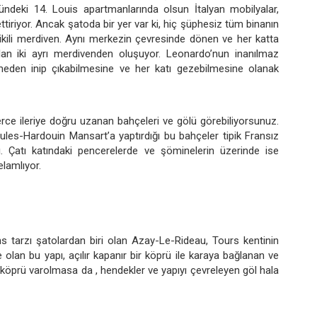
ndeki 14. Louis apartmanlarında olsun İtalyan mobilyalar,
ttiriyor. Ancak şatoda bir yer var ki, hiç şüphesiz tüm binanın
ikili merdiven. Aynı merkezin çevresinde dönen ve her katta
 olan iki ayrı merdivenden oluşuyor. Leonardo’nun inanılmaz
görmeden inip çıkabilmesine ve her katı gezebilmesine olanak
erce ileriye doğru uzanan bahçeleri ve gölü görebiliyorsunuz.
Jules-Hardouin Mansart’a yaptırdığı bu bahçeler tipik Fransız
sı. Çatı katındaki pencerelerde ve şöminelerin üzerinde ise
elamlıyor.
s tarzı şatolardan biri olan Azay-Le-Rideau, Tours kentinin
 olan bu yapı, açılır kapanır bir köprü ile karaya bağlanan ve
r köprü varolmasa da , hendekler ve yapıyı çevreleyen göl hala