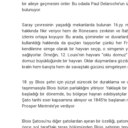
bir aileye geçmesini önler. Bu odada Paul Delaroche’un ü
bulunuyor.
Saray çevresinin yaşadığı mekanlarda bulunan 16.yy.
hakkında fikir veriyor hem de Rönesans zevkinin ve İtal
izlerini ortaya koyuyor. Bu arada, şömineler ve duvarlar
kullanıldığı hakkında da ipuçları taşıyorlar çünkü her Fr
kendilerine simge olarak bir hayvan seçip, o simgenin 
sağlıyorlar. Örneğin; 12. Louis’nin hayvanı “oklu domuz”
domuz büyüklüğünde bir hayvan. Oklar düşmanlara gözdağı
kralın hem barışta hem de savaştaki gücünü simgeleyen ejd
18. yy. Blois şehri için yüzyıl sürecek bir duraklama ve
taşınmasıyla Blois bütün parlaklığını yitiriyor. Yaklaşık b
başladığı bir dönemde, bu bölgeye hayran edebiyatçılar
Şato tarihi eser kapsamına alınıyor ve 1845’te başlanan 
Prosper Merimée’ye veriliyor.
Blois Şatosu’nu diğer şatolardan ayıran bir özelliği, şato
önce sol taraftaki teras bölümünden Blois şehrinin tepe