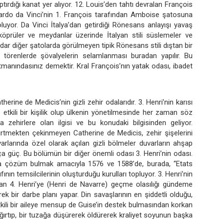
tırdığı kanat yer alıyor. 12. Louis’den tahtı devralan François
ardo da Vinci’nin 1. François tarafından Amboise şatosuna
luyor. Da Vinci İtalya’dan getirdiği Rönesans anlayışı yavaş
 köprüler ve meydanlar üzerinde İtalyan stili süslemeler ve
dar diğer şatolarda görülmeyen tipik Rönesans stili dıştan bir
e törenlerde şövalyelerin selamlanması buradan yapılır. Bu
rtmanındasınız demektir. Kral François’nın yatak odası, ibadet
erine de Medicis’nin gizli zehir odalarıdır. 3. Henri’nin karısı
etkili bir kişilik olup ülkenin yönetilmesinde her zaman söz
 zehirlere olan ilgisi ve bu konudaki bilgisinden geliyor.
dürtmekten çekinmeyen Catherine de Medicis, zehir şişelerini
rlarında özel olarak açılan gizli bölmeler duvarların ahşap
a güç. Bu bölümün bir diğer önemli odası 3. Henri’nin odası.
lara çözüm bulmak amacıyla 1576 ve 1588’de, burada, “Etats
ın temsilcilerinin oluşturduğu kurulları topluyor. 3. Henri’nin
an 4. Henri’ye (Henri de Navarre) geçme olasılığı gündeme
k bir darbe planı yapar. Din savaşlarının en şiddetli olduğu,
tkili bir aileye mensup de Guise’in destek bulmasından korkan
ağırtıp, bir tuzağa düşürerek öldürerek kraliyet soyunun başka