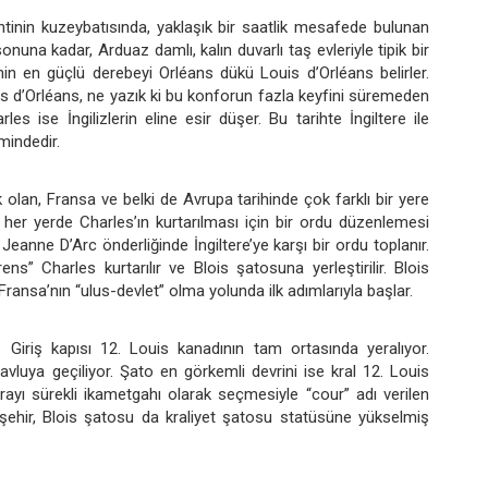
tinin kuzeybatısında, yaklaşık bir saatlik mesafede bulunan
nuna kadar, Arduaz damlı, kalın duvarlı taş evleriyle tipik bir
nin en güçlü derebeyi Orléans dükü Louis d’Orléans belirler.
is d’Orléans, ne yazık ki bu konforun fazla keyfini süremeden
s ise İngilizlerin eline esir düşer. Bu tarihte İngiltere ile
mindedir.
olan, Fransa ve belki de Avrupa tarihinde çok farklı bir yere
her yerde Charles’ın kurtarılması için bir ordu düzenlemesi
Jeanne D’Arc önderliğinde İngiltere’ye karşı bir ordu toplanır.
s” Charles kurtarılır ve Blois şatosuna yerleştirilir. Blois
Fransa’nın “ulus-devlet” olma yolunda ilk adımlarıyla başlar.
 Giriş kapısı 12. Louis kanadının tam ortasında yeralıyor.
vluya geçiliyor. Şato en görkemli devrini ise kral 12. Louis
rayı sürekli ikametgahı olarak seçmesiyle “cour” adı verilen
şşehir, Blois şatosu da kraliyet şatosu statüsüne yükselmiş