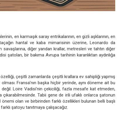
lerinin, en karmaşık saray entrikalarının, en gizli aşklarının, en
..Ortaçağın hantal ve kaba mimarisinin üzerine, Leonardo da
in savaşlarına, diğer yandan krallar, metresleri ve tahtın diğer
adisi şatoları, bir bakıma Avrupa tarihinin karanlıktan aydınlığa
zelliği, çeşitli zamanlarda çeşitli krallara ev sahipliği yapmış
olması. Fransa’nın başka hiçbir yerinde, aynı döneme ait bu
ğil. Loire Vadisi’nin çekiciliği, fazla mesafe kat etmeden,
a çıkarabilmesinde. Tabii gene de irili ufaklı onlarca şatonun
emi olan ve birbirinden farklı özellikleri bulunan belli başlı
farklı şatoyu tanıtmaya çalışacağız.