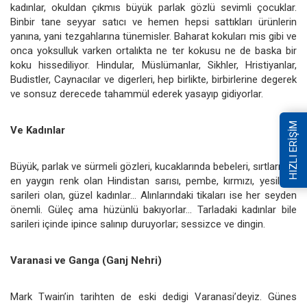
kadınlar, okuldan çıkmıs büyük parlak gözlü sevimli çocuklar.
Binbir tane seyyar satıcı ve hemen hepsi sattıkları ürünlerin
yanına, yani tezgahlarına tünemisler. Baharat kokuları mis gibi ve
onca yoksulluk varken ortalıkta ne ter kokusu ne de baska bir
koku hissediliyor. Hindular, Müslümanlar, Sikhler, Hristiyanlar,
Budistler, Caynacılar ve digerleri, hep birlikte, birbirlerine degerek
ve sonsuz derecede tahammül ederek yasayıp gidiyorlar.
HIZLI ERİŞİM
Ve Kadınlar
Büyük, parlak ve sürmeli gözleri, kucaklarında bebeleri, sırtlarında
en yaygın renk olan Hindistan sarısı, pembe, kırmızı, yesil vb.
sarileri olan, güzel kadınlar… Alınlarındaki tikaları ise her seyden
önemli. Güleç ama hüzünlü bakıyorlar… Tarladaki kadınlar bile
sarileri içinde ipince salınıp duruyorlar; sessizce ve dingin.
Varanasi ve Ganga (Ganj Nehri)
Mark Twain’in tarihten de eski dedigi Varanasi’deyiz. Günes