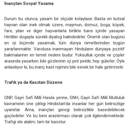
İnançtan Sosyal Yasama
Durum bu olunca, yasam bir ölçüde kolaylasır. Basta en kutsal
hayvan olan inek olmak üzere, maymun, domuz, boga, köpek,
fare, yılan ve diger hayvanlarla birlikte barıs içinde yasayan
Hintliler dogayla sürekli diyalog halindedirler. Önemli olan bugünü
en iyi biçimde yasamak, tüm dünya nimetlerinden bugün
yararlanmaktır. Varolusa inanmayan Hinduların dünyaya pozitif
bakmalarının en temel nedeni budur. Yoksulluk içinde ve çöpler
arasında yasarken bile gözlerinin içi pırıl pırıldır, hep gülerler. Öyle
anlasılıyor ki, bu inanç kast rejimini bile esnek bir hale getirmistir.
Trafik ya da Kaostan Düzene
GNP, Gayri Safi Milli Hasıla yerine, GNH, Gayri Safi Milli Mutluluk
kavramının öne çıktıgı Hindistan’da insanlar her gün belirsizlige
uyanırlar. Ama, inançları geregi belirsizlikle basedebilecek
güçtedirler. Ve bu beni arastırmacı olarak çok ilgilendirmektedir.
Trafigi ele alalım; tam bir kaostur.