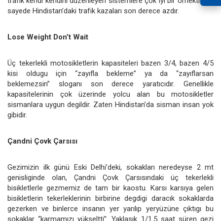
trafik kendi kendini düzenleyen sistemlere çok iyi bir örnektir. Bu
sayede Hindistan’daki trafik kazaları son derece azdır.
Lose Weight Don’t Wait
Üç tekerlekli motosikletlerin kapasiteleri bazen 3/4, bazen 4/5
kisi oldugu için “zayıfla bekleme” ya da “zayıflarsan
beklemezsin” sloganı son derece yaratıcıdır. Genellikle
kapasitelerinin çok üzerinde yolcu alan bu motosikletler
sismanlara uygun degildir. Zaten Hindistan’da sisman insan yok
gibidir.
Çandni Çovk Çarsısı
Gezimizin ilk günü Eski Delhi’deki, sokakları neredeyse 2 mt
genisliginde olan, Çandni Çovk Çarsısındaki üç tekerlekli
bisikletlerle gezmemiz de tam bir kaostu. Karsı karsıya gelen
bisikletlerin tekerleklerinin birbirine degdigi daracık sokaklarda
gezerken ve binlerce insanın yer yarılıp yeryüzüne çıktıgı bu
sokaklar “karmamızı yükseltti”. Yaklasık 1/1.5 saat süren gezi