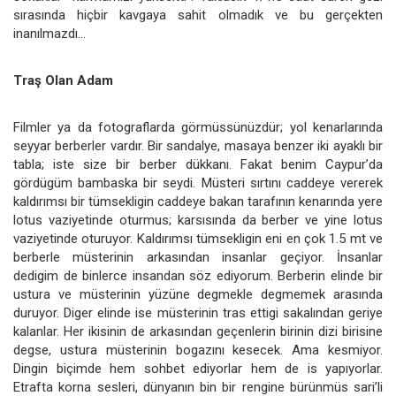
sırasında hiçbir kavgaya sahit olmadık ve bu gerçekten
inanılmazdı…
Traş Olan Adam
Filmler ya da fotograflarda görmüssünüzdür; yol kenarlarında
seyyar berberler vardır. Bir sandalye, masaya benzer iki ayaklı bir
tabla; iste size bir berber dükkanı. Fakat benim Caypur’da
gördügüm bambaska bir seydi. Müsteri sırtını caddeye vererek
kaldırımsı bir tümsekligin caddeye bakan tarafının kenarında yere
lotus vaziyetinde oturmus; karsısında da berber ve yine lotus
vaziyetinde oturuyor. Kaldırımsı tümsekligin eni en çok 1.5 mt ve
berberle müsterinin arkasından insanlar geçiyor. İnsanlar
dedigim de binlerce insandan söz ediyorum. Berberin elinde bir
ustura ve müsterinin yüzüne degmekle degmemek arasında
duruyor. Diger elinde ise müsterinin tras ettigi sakalından geriye
kalanlar. Her ikisinin de arkasından geçenlerin birinin dizi birisine
degse, ustura müsterinin bogazını kesecek. Ama kesmiyor.
Dingin biçimde hem sohbet ediyorlar hem de is yapıyorlar.
Etrafta korna sesleri, dünyanın bin bir rengine bürünmüs sari’li