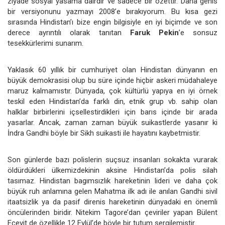
ziyade sosyal yasama dairdir ve sadece bir özettir. Daha genis
bir versiyonunu yazmayı 2008’e bırakıyorum. Bu kısa gezi
sırasında Hindistan’ı bize engin bilgisiyle en iyi biçimde ve son
derece ayrıntılı olarak tanıtan
Faruk Pekin
’e sonsuz
tesekkürlerimi sunarım.
Yaklasık 60 yıllık bir cumhuriyet olan Hindistan dünyanın en
büyük demokrasisi olup bu süre içinde hiçbir askeri müdahaleye
maruz kalmamıstır. Dünyada, çok kültürlü yapıya en iyi örnek
teskil eden Hindistan’da farklı din, etnik grup vb. sahip olan
halklar birbirlerini içsellestirdikleri için barıs içinde bir arada
yasarlar. Ancak, zaman zaman büyük suikastlerde yasanır ki
İndra Gandhi böyle bir Sikh suikasti ile hayatını kaybetmistir.
Son günlerde bazı polislerin suçsuz insanları sokakta vurarak
öldürdükleri ülkemizdekinin aksine Hindistan’da polis silah
tasımaz. Hindistan bagımsızlık hareketinin lideri ve daha çok
büyük ruh anlamına gelen Mahatma ilk adı ile anılan Gandhi sivil
itaatsizlik ya da pasif direnis hareketinin dünyadaki en önemli
öncülerinden biridir. Nitekim Tagore’dan çeviriler yapan Bülent
Ecevit de özellikle 12 Eylül’de böyle bir tutum sergilemistir.