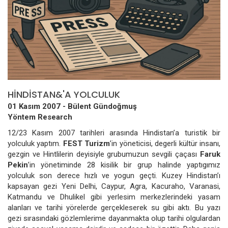
HİNDİSTAN&'A YOLCULUK
01 Kasım 2007 -
Bülent Gündoğmuş
Yöntem Research
12/23 Kasım 2007 tarihleri arasında Hindistan’a turistik bir
yolculuk yaptım.
FEST Turizm
’in yöneticisi, degerli kültür insanı,
gezgin ve Hintlilerin deyisiyle grubumuzun sevgili çaçası
Faruk
Pekin
’in yönetiminde 28 kisilik bir grup halinde yaptıgımız
yolculuk son derece hızlı ve yogun geçti. Kuzey Hindistan’ı
kapsayan gezi Yeni Delhi, Caypur, Agra, Kacuraho, Varanasi,
Katmandu ve Dhulikel gibi yerlesim merkezlerindeki yasam
alanları ve tarihi yörelerde gerçekleserek su gibi aktı. Bu yazı
gezi sırasındaki gözlemlerime dayanmakta olup tarihi olgulardan