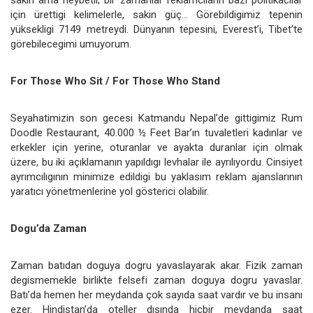
için ürettigi kelimelerle, sakin güç… Görebildigimiz tepenin
yüksekligi 7149 metreydi. Dünyanın tepesini, Everest’i, Tibet’te
görebilecegimi umuyorum.
For Those Who Sit / For Those Who Stand
Seyahatimizin son gecesi Katmandu Nepal’de gittigimiz Rum
Doodle Restaurant, 40.000 ½ Feet Bar’ın tuvaletleri kadınlar ve
erkekler için yerine, oturanlar ve ayakta duranlar için olmak
üzere, bu iki açıklamanın yapıldıgı levhalar ile ayrılıyordu. Cinsiyet
ayrımcılıgının minimize edildigi bu yaklasım reklam ajanslarının
yaratıcı yönetmenlerine yol gösterici olabilir.
Dogu’da Zaman
Zaman batıdan doguya dogru yavaslayarak akar. Fizik zaman
degismemekle birlikte felsefi zaman doguya dogru yavaslar.
Batı’da hemen her meydanda çok sayıda saat vardır ve bu insanı
ezer. Hindistan’da oteller dısında hiçbir meydanda saat