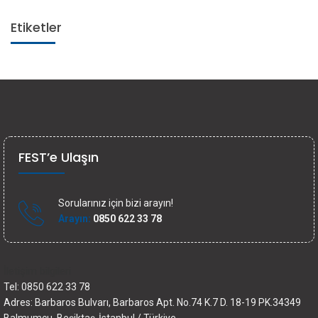
Etiketler
FEST’e Ulaşın
Sorularınız için bizi arayın!
Arayın:
0850 622 33 78
İletişim bilgileri
Tel: 0850 622 33 78
Adres: Barbaros Bulvarı, Barbaros Apt. No.74 K.7 D. 18-19 PK.34349
Balmumcu, Beşiktaş-İstanbul / Türkiye