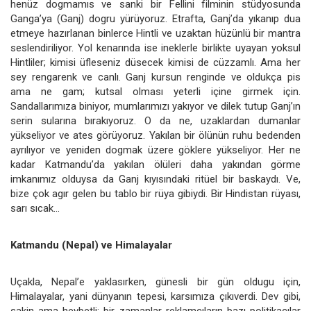
henüz dogmamıs ve sanki bir Fellini filminin stüdyosunda
Ganga’ya (Ganj) dogru yürüyoruz. Etrafta, Ganj’da yıkanıp dua
etmeye hazırlanan binlerce Hintli ve uzaktan hüzünlü bir mantra
seslendiriliyor. Yol kenarında ise ineklerle birlikte uyayan yoksul
Hintliler; kimisi üfleseniz düsecek kimisi de cüzzamlı. Ama her
sey rengarenk ve canlı. Ganj kursun renginde ve oldukça pis
ama ne gam; kutsal olması yeterli içine girmek için.
Sandallarımıza biniyor, mumlarımızı yakıyor ve dilek tutup Ganj’ın
serin sularına bırakıyoruz. O da ne, uzaklardan dumanlar
yükseliyor ve ates görüyoruz. Yakılan bir ölünün ruhu bedenden
ayrılıyor ve yeniden dogmak üzere göklere yükseliyor. Her ne
kadar Katmandu’da yakılan ölüleri daha yakından görme
imkanımız olduysa da Ganj kıyısındaki ritüel bir baskaydı. Ve,
bize çok agır gelen bu tablo bir rüya gibiydi. Bir Hindistan rüyası,
sarı sıcak…
Katmandu (Nepal) ve Himalayalar
Uçakla, Nepal’e yaklasırken, günesli bir gün oldugu için,
Himalayalar, yani dünyanın tepesi, karsımıza çıkıverdi. Dev gibi,
sakin ama heybetli; bir zamanlar reklamcıların bazı politikacılar