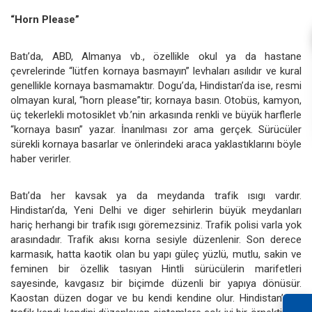
“Horn Please”
Batı’da, ABD, Almanya vb., özellikle okul ya da hastane
çevrelerinde “lütfen kornaya basmayın” levhaları asılıdır ve kural
genellikle kornaya basmamaktır. Dogu’da, Hindistan’da ise, resmi
olmayan kural, “horn please”tir; kornaya basın. Otobüs, kamyon,
üç tekerlekli motosiklet vb.’nin arkasında renkli ve büyük harflerle
“kornaya basın” yazar. İnanılması zor ama gerçek. Sürücüler
sürekli kornaya basarlar ve önlerindeki araca yaklastıklarını böyle
haber verirler.
Batı’da her kavsak ya da meydanda trafik ısıgı vardır.
Hindistan’da, Yeni Delhi ve diger sehirlerin büyük meydanları
hariç herhangi bir trafik ısıgı göremezsiniz. Trafik polisi varla yok
arasındadır. Trafik akısı korna sesiyle düzenlenir. Son derece
karmasık, hatta kaotik olan bu yapı güleç yüzlü, mutlu, sakin ve
feminen bir özellik tasıyan Hintli sürücülerin marifetleri
sayesinde, kavgasız bir biçimde düzenli bir yapıya dönüsür.
Kaostan düzen dogar ve bu kendi kendine olur. Hindistan’daki