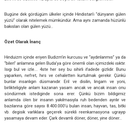
Bugüne dek gördügüm ülkeler içinde Hindistan’ı “dünyanın gülen
yüzü” olarak nitelemek mümkündür. Ama aynı zamanda hüzünlü
bakısları olan gülen yüzü…
Özet Olarak İnanç
Hinduizm içinde eriyen Budizm’in kurcusu ve “aydınlanmıs” ya da
“bilen” anlamına gelen Buda’ya göre önemli olan içimizdeki ısıktır.
Isıgı bul ve izle…. 4ste her sey bu sihirli ifadede gizlidir. Bunu
yaparken, nefret, hırs ve cehaletten kurtulmak gerekir. Çünkü
bunlar insanlıgın düsmanıdır. Eril ve disilin, lingam ve yoni,
birlikteligiyle anlam kazanan yasam ancak ve ancak insan onu
söndürmek istediginde sona erer. Çünkü bizim bildigimiz
anlamda ölen bir insanın yakılmasıyla ruh bedenden ayrılır ve
bazılarına göre sayısı 8.400.000’ü bulan insan, hayvan, tas, bitki
vb. degisik varlıklara geçerek sürekli reenkarnasyona ugrayıp
yasamaya devam eder. Çark devamlı döner, döner, yine döner…