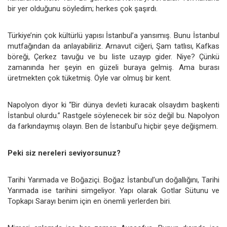
bir yer olduğunu söyledim; herkes çok şaşırdı.
Türkiye’nin çok kültürlü yapısı İstanbul’a yansımış. Bunu İstanbul
mutfağından da anlayabiliriz. Arnavut ciğeri, Şam tatlısı, Kafkas
böreği, Çerkez tavuğu ve bu liste uzayıp gider. Niye? Çünkü
zamanında her şeyin en güzeli buraya gelmiş. Ama burası
üretmekten çok tüketmiş. Öyle var olmuş bir kent.
Napolyon diyor ki “Bir dünya devleti kuracak olsaydım başkenti
İstanbul olurdu.” Rastgele söylenecek bir söz değil bu. Napolyon
da farkındaymış olayın. Ben de İstanbul’u hiçbir şeye değişmem.
Peki siz nereleri seviyorsunuz?
Tarihi Yarımada ve Boğaziçi. Boğaz İstanbul’un doğallığını, Tarihi
Yarımada ise tarihini simgeliyor. Yapı olarak Gotlar Sütunu ve
Topkapı Sarayı benim için en önemli yerlerden biri.