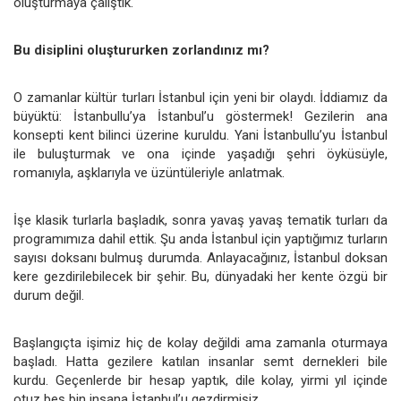
oluşturmaya çalıştık.
Bu disiplini oluştururken zorlandınız mı?
O zamanlar kültür turları İstanbul için yeni bir olaydı. İddiamız da
büyüktü: İstanbullu’ya İstanbul’u göstermek! Gezilerin ana
konsepti kent bilinci üzerine kuruldu. Yani İstanbullu’yu İstanbul
ile buluşturmak ve ona içinde yaşadığı şehri öyküsüyle,
romanıyla, aşklarıyla ve üzüntüleriyle anlatmak.
İşe klasik turlarla başladık, sonra yavaş yavaş tematik turları da
programımıza dahil ettik. Şu anda İstanbul için yaptığımız turların
sayısı doksanı bulmuş durumda. Anlayacağınız, İstanbul doksan
kere gezdirilebilecek bir şehir. Bu, dünyadaki her kente özgü bir
durum değil.
Başlangıçta işimiz hiç de kolay değildi ama zamanla oturmaya
başladı. Hatta gezilere katılan insanlar semt dernekleri bile
kurdu. Geçenlerde bir hesap yaptık, dile kolay, yirmi yıl içinde
otuz beş bin insana İstanbul’u gezdirmişiz.