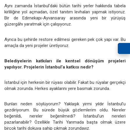
Aynı zamanda İstanbul’daki bütün tarihi yerler hakkında tabela
kirliliğine yol açmadan, özel tanıtım levhaları yapmak istiyoruz.
Bir de Edirnekapı-Ayvansaray arasında yeni bir yürüyüş
güzergâhı yaratmak için çalışıyoruz.
Ayrıca bu şehirde restore edilmesi gereken pek çok yapı var. Bu
amaçla da yeni projeler üretiyoruz.
Belediyelerin katkıları ile kentsel dönüşüm projeleri
yapılıyor. Projelerin İstanbul’a katkısı nedir?
İstanbul için herkesin bir rüyası olabilir. Fakat bu rüyalar gerçekçi
olmak zorunda. Herkes ayaklarını yere basmak zorunda.
Bunları neden söylüyorum? Yaklaşık yirmi yıldır İstanbul’u
gezdiriyorum. Bu sürede büyük gözlemlerim oldu. Nereler
beğenildi, nereler beğenilmedi? İstanbul’un nereleri
pazarlanabilir? Özellikle Tarihi Yarımada başta olmak üzere
birçok tarihi dokuya sahip çıkmak zorundayız.