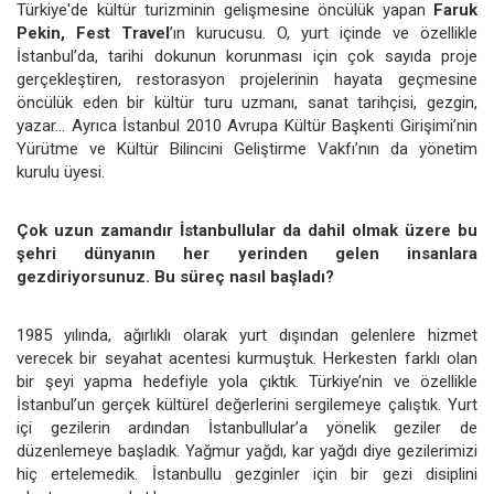
Türkiye'de kültür turizminin gelişmesine öncülük yapan
Faruk
Pekin, Fest Travel
’ın kurucusu. O, yurt içinde ve özellikle
İstanbul’da, tarihi dokunun korunması için çok sayıda proje
gerçekleştiren, restorasyon projelerinin hayata geçmesine
öncülük eden bir kültür turu uzmanı, sanat tarihçisi, gezgin,
yazar... Ayrıca İstanbul 2010 Avrupa Kültür Başkenti Girişimi’nin
Yürütme ve Kültür Bilincini Geliştirme Vakfı’nın da yönetim
kurulu üyesi.
Çok uzun zamandır İstanbullular da dahil olmak üzere bu
şehri dünyanın her yerinden gelen insanlara
gezdiriyorsunuz. Bu süreç nasıl başladı?
1985 yılında, ağırlıklı olarak yurt dışından gelenlere hizmet
verecek bir seyahat acentesi kurmuştuk. Herkesten farklı olan
bir şeyi yapma hedefiyle yola çıktık. Türkiye’nin ve özellikle
İstanbul’un gerçek kültürel değerlerini sergilemeye çalıştık. Yurt
içi gezilerin ardından İstanbullular’a yönelik geziler de
düzenlemeye başladık. Yağmur yağdı, kar yağdı diye gezilerimizi
hiç ertelemedik. İstanbullu gezginler için bir gezi disiplini