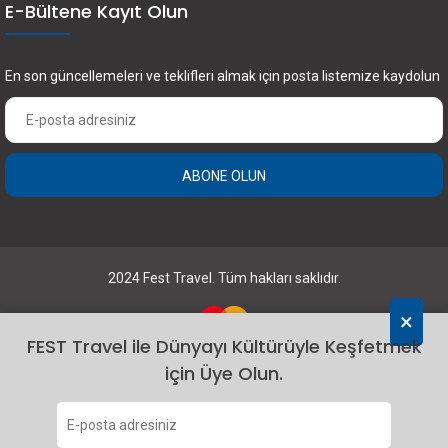
E-Bültene Kayıt Olun
En son güncellemeleri ve teklifleri almak için posta listemize kaydolun
ABONE OLUN
×
FEST Travel ile Dünyayı Kültürüyle Keşfetmek
için Üye Olun.
2024 Fest Travel. Tüm hakları saklıdır.
Abone Olun
Bunu bir daha gösterme