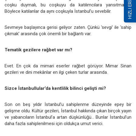
HIZLI ERİŞİM
coşku duymalı, bu coşkuyu da katılımcılara yansıtmalıdır.
Böylece katılanlar da aynı coşkuyla İstanbul’u sevebilir.
Sevmeye başlayınca gerisi geliyor zaten. Çünkü ‘sevgi’ ile ‘sahip
çıkmak’ arasında çok önemli bir bağlantı var.
Tematik gezilere rağbet var mı?
Evet. En çok da mimari eserler rağbet görüyor. Mimar Sinan
gezileri ve dini mekânlar en ilgi çeken turlar arasında.
Sizce İstanbullular’da kentlilik bilinci gelişti mi?
Son on beş yıldır İstanbul’u sahiplenme düzeyinde epey bir
gelişme oldu. Kültür gezileri, İstanbul hakkında çıkan birçok yayın
ve yabancıların İstanbul’a artan düşkünlüğü... Bunlar İstanbul’un
daha fazla sahiplenilmesi için oldukça umut verici.