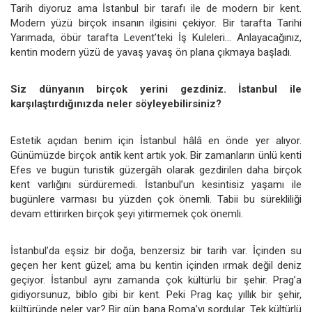
Tarih diyoruz ama İstanbul bir tarafı ile de modern bir kent.
Modern yüzü birçok insanın ilgisini çekiyor. Bir tarafta Tarihi
Yarımada, öbür tarafta Levent’teki İş Kuleleri... Anlayacağınız,
kentin modern yüzü de yavaş yavaş ön plana çıkmaya başladı.
Siz dünyanın birçok yerini gezdiniz. İstanbul ile
karşılaştırdığınızda neler söyleyebilirsiniz?
Estetik açıdan benim için İstanbul hâlâ en önde yer alıyor.
Günümüzde birçok antik kent artık yok. Bir zamanların ünlü kenti
Efes ve bugün turistik güzergâh olarak gezdirilen daha birçok
kent varlığını sürdüremedi. İstanbul’un kesintisiz yaşamı ile
bugünlere varması bu yüzden çok önemli. Tabii bu sürekliliği
devam ettirirken birçok şeyi yitirmemek çok önemli.
İstanbul’da eşsiz bir doğa, benzersiz bir tarih var. İçinden su
geçen her kent güzel; ama bu kentin içinden ırmak değil deniz
geçiyor. İstanbul aynı zamanda çok kültürlü bir şehir. Prag’a
gidiyorsunuz, biblo gibi bir kent. Peki Prag kaç yıllık bir şehir,
kültüründe neler var? Bir gün bana Roma’yı sordular. Tek kültürlü