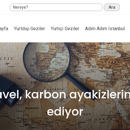
Ara
ayfa
Yurtdışı Geziler
Yurtiçi Geziler
Adım Adım Istanbul
vel, karbon ayakizler
ediyor