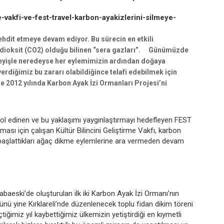
e-vakfi-ve-fest-travel-karbon-ayakizlerini-silmeye-
ehdit etmeye devam ediyor. Bu sürecin en etkili
ondioksit (CO2) olduğu bilinen “sera gazları”. Günümüzde
eyişle neredeyse her eylemimizin ardından doğaya
erdiğimiz bu zararı olabildiğince telafi edebilmek için
ile 2012 yılında Karbon Ayak İzi Ormanları Projesi’ni
yol edinen ve bu yaklaşımı yaygınlaştırmayı hedefleyen FEST
nması için çalışan Kültür Bilincini Geliştirme Vakfı, karbon
 başlattıkları ağaç dikme eylemlerine ara vermeden devam
Babaeski’de oluşturulan ilk iki Karbon Ayak İzi Ormanı’nın
nü yine Kırklareli’nde düzenlenecek toplu fidan dikim töreni
tiğimiz yıl kaybettiğimiz ülkemizin yetiştirdiği en kıymetli