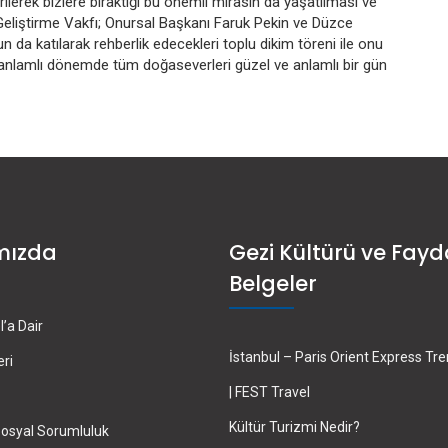
verilerek bizlere bıraktığı bu önemli mirasın da yaşatılması ve
 Geliştirme Vakfı; Onursal Başkanı Faruk Pekin ve Düzce
da katılarak rehberlik edecekleri toplu dikim töreni ile onu
 anlamlı dönemde tüm doğaseverleri güzel ve anlamlı bir gün
mızda
Gezi Kültürü ve Fayd
Belgeler
’a Dair
İstanbul – Paris Orient Express Tr
eri
| FEST Travel
Kültür Turizmi Nedir?
osyal Sorumluluk