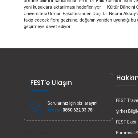
botanik bilimi insanlarından Prof. Dr. Faik Yaltırık'ın ismi 
yeni kuşaklara aktarılması hedefleniyor. Kültür Bilincini
Üniversitesi Orman Fakültesi’nden Doç. Dr. Necmi Aksoy’un 
takip edecek flora gezisine, doğanın yeniden uyandığı bu
geçirmeye davet ediyor.
Hakkı
FEST’e Ulaşın
FEST Travel
Sorularınız için bizi arayın!
Arayın:
0850 622 33 78
Şirket Bilgil
FEST Ekibi
İletişim bilgileri
Kurumsal S