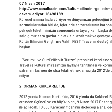
07 Nisan 2017
http://www.sanalbasin.com/kultur-bilincini-gelistirm
devam-ediyor-18498189
Küresel ısınma hızla sürüyor ve dünyamızın geleceğini t
sorumlularından biri de, içlerinde en zararlısının karb
pek çok tüketimimizin sonucunda ortaya çıkan, başka d
saldığımız sera gazlarının etkisini azaltmak ve çevreye v
Kültür Bilincini Geliştirme Vakfı, FEST Travel'ın desteği 
başlattı.
“Sorumlu ve Sürdürülebilir Turizm” prensibini kendisine 
Travel ile kültürel mirasımızın layıkıyla tanıtılması ve koru
salınımını kısmen de olsa telafi etmek amacıyla 2012’de
ediyor.
2. ORMAN KIRKLARELİ’DE
2012 yılında Kocaeli Körfez’de, 2016 yılında da Kırklareli 
ardından üçüncü ve en büyük olanı, 9 Nisan 2017 Pazar gü
ile açılacak. 10.000 Karaçam fidanının dikileceği alana, geç