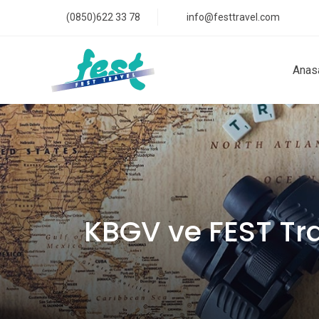
(0850)622 33 78
info@festtravel.com
Anas
KBGV ve FEST Tra