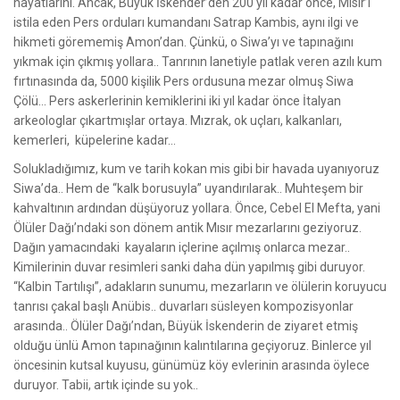
hayatlarını. Ancak, Büyük İskender’den 200 yıl kadar önce, Mısır’ı
istila eden Pers orduları kumandanı Satrap Kambis, aynı ilgi ve
hikmeti görememiş Amon’dan. Çünkü, o Siwa’yı ve tapınağını
yıkmak için çıkmış yollara.. Tanrının lanetiyle patlak veren azılı kum
fırtınasında da, 5000 kişilik Pers ordusuna mezar olmuş Siwa
Çölü... Pers askerlerinin kemiklerini iki yıl kadar önce İtalyan
arkeologlar çıkartmışlar ortaya. Mızrak, ok uçları, kalkanları,
kemerleri, küpelerine kadar…
Solukladığımız, kum ve tarih kokan mis gibi bir havada uyanıyoruz
Siwa’da.. Hem de “kalk borusuyla” uyandırılarak.. Muhteşem bir
kahvaltının ardından düşüyoruz yollara. Önce, Cebel El Mefta, yani
Ölüler Dağı’ndaki son dönem antik Mısır mezarlarını geziyoruz.
Dağın yamacındaki kayaların içlerine açılmış onlarca mezar..
Kimilerinin duvar resimleri sanki daha dün yapılmış gibi duruyor.
“Kalbin Tartılışı”, adakların sunumu, mezarların ve ölülerin koruyucu
tanrısı çakal başlı Anübis.. duvarları süsleyen kompozisyonlar
arasında.. Ölüler Dağı’ndan, Büyük İskenderin de ziyaret etmiş
olduğu ünlü Amon tapınağının kalıntılarına geçiyoruz. Binlerce yıl
öncesinin kutsal kuyusu, günümüz köy evlerinin arasında öylece
duruyor. Tabii, artık içinde su yok..