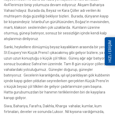
4x4’lerimize binip yolumuza devam ediyoruz. Akşam Bahariya
Vahası’ndayız. Burada da, Beyaz ve Kara Çöller adı verilen iki
muhteşem doğa güzelliği bekliyor bizleri.. Burada, dünyanın kayıp
bir köşesindeyiz. İstanbul’un gürültüsünden, Boğaz’ın mavisinden,
martı, klakson seslerinden çok uzaklarda.. Kumların üzerine
oturmuş, güneşi batırıyor, sonsuz bir sessizliğin içinde kendi kalp
atışlarımızı dinliyoruz.
HIZLI ERİŞİM
Sanki, heykellere dönüşmüş beyaz kayalıkların arasında bir yerden
St.Exupery’nin Küçük Prens’i çıkacakmış gibi geliyor bizlere; ya da
uzun uzun konuştuğu o küçük çöl tilkisi.. Güneş ağır ağır batıyor
sonsuz bucaksız Sahra’nın üzerinde. Tam 8 gün sürüyor çöllerdeki,
vahalardaki yolculuğumuz.. Güneşler doğurup, güneşler
batırıyoruz. Gecelerin karanlığında, ışıl ışıl parıldayan gök kubbenin
içinde kayıp giden yıldızları seyrederken gerçekten Küçük Prens’in
o küçük beyaz çöl tilkileri de geliyor çadırlarımızın yanı başına..
Hatta gurubumuzdan bir hanımın terliklerinden biri de kayıplara
karışıp gidiyor..
Siwa, Bahariya, Farafra, Dakhla, Kharga vahalar, kumlar, kum
fırtınaları, develer ve sonunda Luksor.. Nil kıyısına vardığımızda,