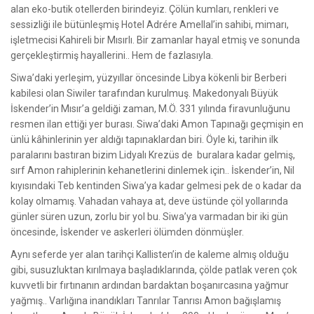
alan eko-butik otellerden birindeyiz. Çölün kumları, renkleri ve
sessizliği ile bütünleşmiş Hotel Adrére Amellal’in sahibi, mimarı,
işletmecisi Kahireli bir Mısırlı. Bir zamanlar hayal etmiş ve sonunda
gerçekleştirmiş hayallerini.. Hem de fazlasıyla.
Siwa’daki yerleşim, yüzyıllar öncesinde Libya kökenli bir Berberi
kabilesi olan Siwiler tarafından kurulmuş. Makedonyalı Büyük
İskender’in Mısır’a geldiği zaman, M.Ö. 331 yılında firavunluğunu
resmen ilan ettiği yer burası. Siwa’daki Amon Tapınağı geçmişin en
ünlü kâhinlerinin yer aldığı tapınaklardan biri. Öyle ki, tarihin ilk
paralarını bastıran bizim Lidyalı Krezüs de buralara kadar gelmiş,
sırf Amon rahiplerinin kehanetlerini dinlemek için.. İskender’in, Nil
kıyısındaki Teb kentinden Siwa’ya kadar gelmesi pek de o kadar da
kolay olmamış. Vahadan vahaya at, deve üstünde çöl yollarında
günler süren uzun, zorlu bir yol bu. Siwa’ya varmadan bir iki gün
öncesinde, İskender ve askerleri ölümden dönmüşler.
Aynı seferde yer alan tarihçi Kallisten’in de kaleme almış olduğu
gibi, susuzluktan kırılmaya başladıklarında, çölde patlak veren çok
kuvvetli bir fırtınanın ardından bardaktan boşanırcasına yağmur
yağmış.. Varlığına inandıkları Tanrılar Tanrısı Amon bağışlamış