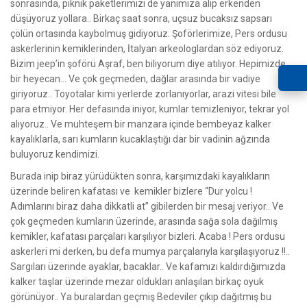
sonrasında, piknik paketlerimizi de yanımıza alıp erkenden
düşüyoruz yollara.. Birkaç saat sonra, uçsuz bucaksız sapsarı
çölün ortasında kaybolmuş gidiyoruz. Şoförlerimize, Pers ordusu
askerlerinin kemiklerinden, İtalyan arkeologlardan söz ediyoruz.
Bizim jeep’in şoförü Aşraf, ben biliyorum diye atılıyor. Hepimizde
bir heyecan… Ve çok geçmeden, dağlar arasında bir vadiye
giriyoruz.. Toyotalar kimi yerlerde zorlanıyorlar, arazi vitesi bile
para etmiyor. Her defasında iniyor, kumlar temizleniyor, tekrar yol
alıyoruz.. Ve muhteşem bir manzara içinde bembeyaz kalker
kayalıklarla, sarı kumların kucaklaştığı dar bir vadinin ağzında
buluyoruz kendimizi.
Burada inip biraz yürüdükten sonra, karşımızdaki kayalıkların
üzerinde beliren kafatası ve kemikler bizlere “Dur yolcu !
Adımlarını biraz daha dikkatli at” gibilerden bir mesaj veriyor.. Ve
çok geçmeden kumların üzerinde, arasında sağa sola dağılmış
kemikler, kafatası parçaları karşılıyor bizleri. Acaba ! Pers ordusu
askerleri mi derken, bu defa mumya parçalarıyla karşılaşıyoruz !!..
Sargıları üzerinde ayaklar, bacaklar.. Ve kafamızı kaldırdığımızda
kalker taşlar üzerinde mezar oldukları anlaşılan birkaç oyuk
görünüyor.. Ya buralardan geçmiş Bedeviler çıkıp dağıtmış bu