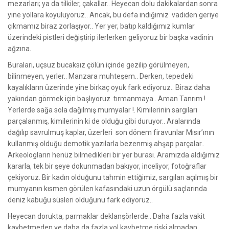
mezarları; ya da tilkiler, çakallar.. Heyecan dolu dakikalardan sonra
yine yollara koyuluyoruz.. Ancak, bu defa indiğimiz vadiden geriye
çıkmamız biraz zorlaşıyor.. Yer yer, batıp kaldığımız kumlar
üzerindeki pistleri değiştirip ilerlerken geliyoruz bir başka vadinin
ağzına.
Buraları, uçsuz bucaksız çölün içinde gezilip görülmeyen,
bilinmeyen, yerler.. Manzara muhteşem.. Derken, tepedeki
kayalıkların üzerinde yine birkaç oyuk fark ediyoruz.. Biraz daha
yakından görmek için başlıyoruz tırmanmaya.. Aman Tanrım !
Yerlerde sağa sola dağılmış mumyalar !. Kimilerinin sargıları
parçalanmış, kimilerinin ki de olduğu gibi duruyor.. Aralarında
dağılıp savrulmuş kaplar, üzerleri son dönem firavunlar Mısır’ının
kullanmış olduğu demotik yazılarla bezenmiş ahşap parçalar..
Arkeologların henüz bilmedikleri bir yer burası. Aramızda aldığımız
kararla, tek bir şeye dokunmadan bakıyor, inceliyor, fotoğraflar
çekiyoruz. Bir kadın olduğunu tahmin ettiğimiz, sargıları açılmış bir
mumyanın kısmen görülen kafasındaki uzun örgülü saçlarında
deniz kabuğu süsleri olduğunu fark ediyoruz..
Heyecan dorukta, parmaklar deklanşörlerde.. Daha fazla vakit
kaybetmeden ve daha da fazla yol kaybetme riski almadan