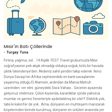
Mısır'ın Batı Çöllerinde
-
Turgay Tuna
Fırtına, yağmur, sel... 14 Kişilik FEST Travel grubumuzla Mısır
coğrafyasının pek alışık olmadığı oldukça soğuk, kötü bir havada
çıktık İskenderiye’den. Akdeniz sahil şeridini takip ederek İkinci
Dünya Savaşı’nın Afrika cephesindeki en kanlı savaşlarının
yaşanmış olduğu El Alamein, ardından da Marsa Matruh
üzerinden ver elini güneydeki Siwa Vahası… Gecenin ayazında
geliyoruz otelimize. Çölün kıyısında, karanlıklar içinde yalnızca
mumlar ve gemici fenerleriyle aydınlatılmış bir otel !! Elektrik yok,
tabii ki kalorifer de yok.. Ama, dünyanın en muhteşem manzaralı
köşelerinden birinde kurulmuş, dünyanın en ünlüleri arasında yer