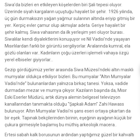
Siwa’da bizleri en etkileyen köşelerden biri Şali tepesi oluyor.
Üzerinde siyah kargaların uçuştuğu hayalet bir şehir. 1926 yılında,
üç gün durmaksızın yağan yağmur sularının altında eriyip gitmiş bir
yer.. Kerpiç evler çamur olup akmışlar adeta. Geriye hayalet bir
şehir kalmış. Siwa vahasının da ilk yerleşim yeri oluyor burası..
Siwalılar kendi diyalektlerini konuşuyor ve Nil Vadisi’nde yaşayan
Mısırlılardan farklı bir görüntü sergiliyorlar. Aralarında kumral, ela
gözlü olanları var.. Kadınların çoğu üzerleri işlemeli vahaya özgü
yerel elbiseler giyiyorlar…
Gezip gördüğümüz yerler arasında Siwa Müzesi’ndeki altın masklı
mumyalar oldukça etkiliyor bizleri. Bu mumyalar “Altın Mumyalar
Vadisi’nde” bulunanlardan yalnızca birkaç tanesi. Yoksa, vadide
durmadan mezar ve mumya çıkıyor. Kazıların başında da, Mısır
Eski Eserler Müdürü, artık dünya alemin belgesel televizyon
kanallarından tanımakta olduğu “Şapkalı Adam” Zahi Hawass
bulunuyor. Altın Mumyalar Vadisi’ni şans eseri ortaya çıkartan da
bir eşek. Tapınak bekçilerinden birinin, eşeğinin ayağının küçük bir
çukura girmesiyle başlamış bu müthiş arkeolojik macera..
Ertesi sabah kalk borusunun ardından yaptığımız güzel bir kahvaltı