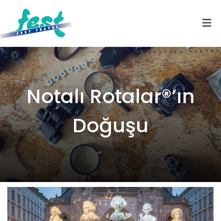
Notalı Rotalar®’ın
Doğuşu