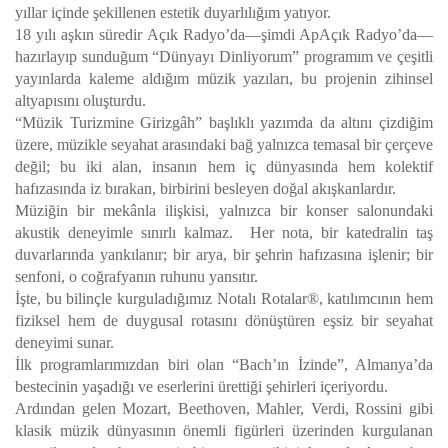
yıllar içinde şekillenen estetik duyarlılığım yatıyor.
18 yılı aşkın süredir Açık Radyo’da—şimdi ApAçık Radyo’da—
hazırlayıp sunduğum “Dünyayı Dinliyorum” programım ve çeşitli
yayınlarda kaleme aldığım müzik yazıları, bu projenin zihinsel
altyapısını oluşturdu.
“Müzik Turizmine Girizgâh” başlıklı yazımda da altını çizdiğim
üzere, müzikle seyahat arasındaki bağ yalnızca temasal bir çerçeve
değil; bu iki alan, insanın hem iç dünyasında hem kolektif
hafızasında iz bırakan, birbirini besleyen doğal akışkanlardır.
Müziğin bir mekânla ilişkisi, yalnızca bir konser salonundaki
akustik deneyimle sınırlı kalmaz. Her nota, bir katedralin taş
duvarlarında yankılanır; bir arya, bir şehrin hafızasına işlenir; bir
senfoni, o coğrafyanın ruhunu yansıtır.
İşte, bu bilinçle kurguladığımız Notalı Rotalar®, katılımcının hem
fiziksel hem de duygusal rotasını dönüştüren eşsiz bir seyahat
deneyimi sunar.
İlk programlarımızdan biri olan “Bach’ın İzinde”, Almanya’da
bestecinin yaşadığı ve eserlerini ürettiği şehirleri içeriyordu.
Ardından gelen Mozart, Beethoven, Mahler, Verdi, Rossini gibi
klasik müzik dünyasının önemli figürleri üzerinden kurgulanan