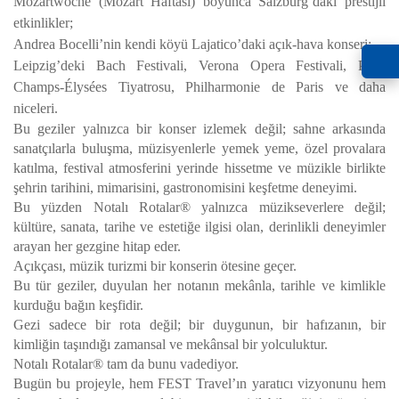
Mozartwoche (Mozart Haftası) boyunca Salzburg’daki prestijli
etkinlikler;
Andrea Bocelli’nin kendi köyü Lajatico’daki açık-hava konseri;
Leipzig’deki Bach Festivali, Verona Opera Festivali, Paris
Champs-Élysées Tiyatrosu, Philharmonie de Paris ve daha
niceleri.
Bu geziler yalnızca bir konser izlemek değil; sahne arkasında
sanatçılarla buluşma, müzisyenlerle yemek yeme, özel provalara
katılma, festival atmosferini yerinde hissetme ve müzikle birlikte
şehrin tarihini, mimarisini, gastronomisini keşfetme deneyimi.
Bu yüzden Notalı Rotalar® yalnızca müzikseverlere değil;
kültüre, sanata, tarihe ve estetiğe ilgisi olan, derinlikli deneyimler
arayan her gezgine hitap eder.
Açıkçası, müzik turizmi bir konserin ötesine geçer.
Bu tür geziler, duyulan her notanın mekânla, tarihle ve kimlikle
kurduğu bağın keşfidir.
Gezi sadece bir rota değil; bir duygunun, bir hafızanın, bir
kimliğin taşındığı zamansal ve mekânsal bir yolculuktur.
Notalı Rotalar® tam da bunu vadediyor.
Bugün bu projeyle, hem FEST Travel’ın yaratıcı vizyonunu hem