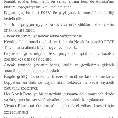
tematik rotalar, hem geniş bir sanat tarihini hem de Avrupa'nın
kültürel topografyasını katılımcılara sundu.
Başlangıçta, bu fikri İKSV ile paylaşarak kurumsal bir işbirliği
hedefledik.
Sınırlı bir program uygulansa da, vizyon farklılıkları nedeniyle bu
ortaklık kısa sürdü.
Ancak bu temayı yaşatmak adına vazgeçmedik.
Kendi imkânlarımızla, sabırla ve istikrarla Notalı Rotalar®’ı FEST
Travel çatısı altında büyütmeye devam ettik.
Başlarda ilgi sınırlıydı; bazı programlar iptal oldu, bazıları
zorlandıkça daha da güçlendi.
Ancak sonunda şeytanın bacağı kırıldı ve gezilerimiz giderek
artan ilgiyle karşılanmaya başladı.
Bugün geldiğimiz noktada, benzer formatların farklı kurumlarca
kopyalanması dahi bu özgün fikrin sektörde ne kadar kıymetli
olduğunu gösteriyor.
Her Notalı Rota, ya bir bestecinin yaşamına dokunmuş şehirlerde
ya da çarpıcı konser ve festivallerin çevresinde kurgulanıyor:
Viyana Filarmoni Orkestrası’nın geleneksel yılbaşı konseri için
özel seyahatler;