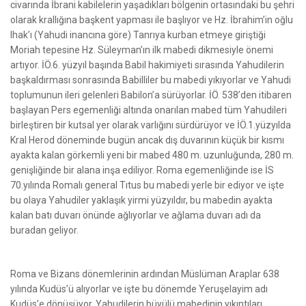
civarında İbrani kabilelerin yaşadıkları bölgenin ortasındaki bu şehri
olarak krallığına başkent yapması ile başlıyor ve Hz. İbrahim’in oğlu
Ihak’ı (Yahudi inancına göre) Tanrıya kurban etmeye giriştiği
Moriah tepesine Hz. Süleyman’ın ilk mabedi dikmesiyle önemi
artıyor. İÖ.6. yüzyıl başında Babil hakimiyeti sırasında Yahudilerin
başkaldırması sonrasında Babilliler bu mabedi yıkıyorlar ve Yahudi
toplumunun ileri gelenleri Babilon’a sürüyorlar. İÖ. 538’den itibaren
başlayan Pers egemenliği altında onarılan mabed tüm Yahudileri
birleştiren bir kutsal yer olarak varlığını sürdürüyor ve İÖ.1.yüzyılda
Kral Herod döneminde bugün ancak dış duvarının küçük bir kısmı
ayakta kalan görkemli yeni bir mabed 480 m. uzunluğunda, 280 m.
genişliğinde bir alana inşa ediliyor. Roma egemenliğinde ise İS
70.yılında Romalı general Tıtus bu mabedi yerle bir ediyor ve işte
bu olaya Yahudiler yaklaşık yirmi yüzyıldır, bu mabedin ayakta
kalan batı duvarı önünde ağlıyorlar ve ağlama duvarı adı da
buradan geliyor.
Roma ve Bizans dönemlerinin ardından Müslüman Araplar 638
yılında Kudüs’ü alıyorlar ve işte bu dönemde Yeruşelayim adı
Kudüs’e dönüşüyor. Yahudilerin büyülü mabedinin yıkıntıları