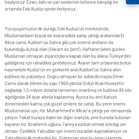
başlıyoruz. Ezan, ilahi ve çan seslerinin birbirine karıştığı bir
ortamda Eski Kudüs içinde ilerliyoruz.
Yürüyüşümüzün ilk durağı, Eski Kudüs’ün merkezinde,
Müslümanların büyük bir kıskançlıkla sahip çıktığı aralarında El
Aksa camii, Kubbet-üs Sahra gibi çok önemli anıtların da
bulunduğu kutsal olan (Haram es Şerif). Haftanın belirli günleri
Müslüman olmayan ziyaretçilere kapalı olan bu alana Türkiye’den
geldiğimiz için rahatlıkla girebiliyoruz. Alanın tam ortasında bütün
haşmetiyle Kudüs’ün en görkemli anıtı Kubbet’üs Sahra altın
kubbesi ile yükseliyor. Doğru olmayan bir adlandırmayla Ömer
Camii olarak bilinen bu yapı 1960 yılında Ürdün Kralı Hüseyin’in
sağladığı 1,5 milyon dolarla tamamen onarılmış ve kubbesi 85 kilo
ağırlığında 34 ayar altınla kaplanmış. Ayrıca bu anıt Kanuni
döneminden kalma çok güzel çinilere de sahip. Bu yerin önemi
Müslümanlar için, Hz. Muhammed’in Mirac’a çıktığı yer olmasında
yatıyor. Fakat buraya ilişkin bir diğer inançta, yine burada bulunan
kayanın Hz. İbrahim’in oğlunu Tanrıya kurbat etmek istediği yer
olması. Özellikle Yahudiler için önemi buradan kaynaklanıyor ve
Yahudilerin ilk mabedini Hz. Süleyman yine bu tepe üzerinde