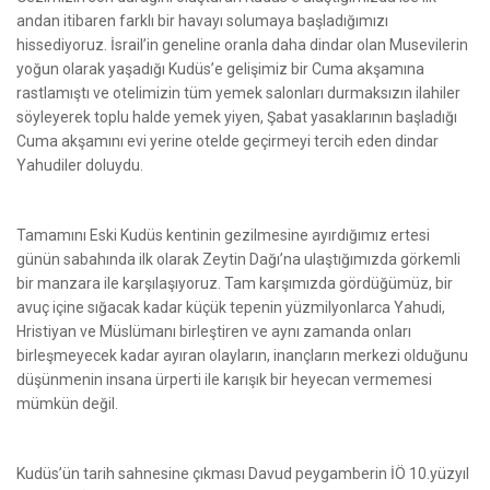
andan itibaren farklı bir havayı solumaya başladığımızı
hissediyoruz. İsrail’in geneline oranla daha dindar olan Musevilerin
yoğun olarak yaşadığı Kudüs’e gelişimiz bir Cuma akşamına
rastlamıştı ve otelimizin tüm yemek salonları durmaksızın ilahiler
söyleyerek toplu halde yemek yiyen, Şabat yasaklarının başladığı
Cuma akşamını evi yerine otelde geçirmeyi tercih eden dindar
Yahudiler doluydu.
Tamamını Eski Kudüs kentinin gezilmesine ayırdığımız ertesi
günün sabahında ilk olarak Zeytin Dağı’na ulaştığımızda görkemli
bir manzara ile karşılaşıyoruz. Tam karşımızda gördüğümüz, bir
avuç içine sığacak kadar küçük tepenin yüzmilyonlarca Yahudi,
Hristiyan ve Müslümanı birleştiren ve aynı zamanda onları
birleşmeyecek kadar ayıran olayların, inançların merkezi olduğunu
düşünmenin insana ürperti ile karışık bir heyecan vermemesi
mümkün değil.
Kudüs’ün tarih sahnesine çıkması Davud peygamberin İÖ 10.yüzyıl