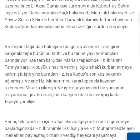
üzerine önce El Aksa Camii, kısa süre sonra da Kubbet-üs Sahra
inşa ediliyor. Daha sonraları Haçlı hakimiyeti, Memluk hakimiyeti ve
Yavuz Sultan Selim’le beraber Osmanlı hakimiyeti. Tarih boyunca
Kudüs uğrunda savaşılan şehir olma özelliğini sürdürmüş oluyor.
Ve Zeytin Dağından baktığımızda görüş alanımız içine giren
karşıdaki tepe bütün bu tarihi ve bu tarihe yayılan inançları
barındırıyor. İşte tam karşıdaki Mariah tepesinde Hz. İbrahim
Tanrıya karşı ilk büyük sınavını vermiş, oğlu Ishak’ı kurban etmeye
kalkmıştı, işte yine buradan Hz. İsa Kudüs’e son kez bakarak
ağlamıştı. Ve işte Hz. Muhammed karşı tepedeki kayanın
üzerinden Mirac’a çıkmıştı. Ve işte dünyanın dört bir yanından
milyonlarca göz bu inançlarla karşımızdaki bu avuç içi kadar
tepeye yöneliyor.
Her üç tek tanrılı din için kutsal olan bölgeyi adım adım gezmeye
başladığımızda Hz. İbrahimle, Hz. İsa’yla ve Hz. Muhammed’le aynı
mekanları paylaşmış olmanın verdiği heyecanı yaşamaya