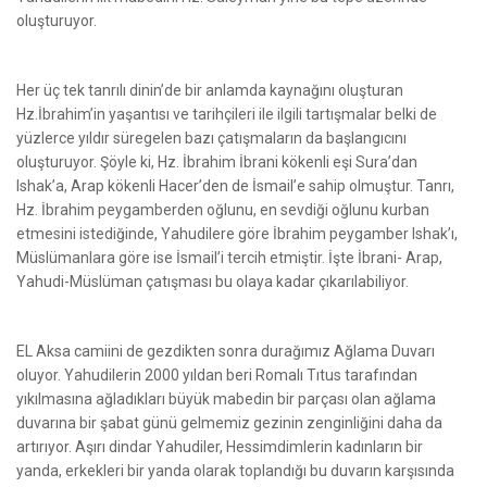
oluşturuyor.
Her üç tek tanrılı dinin’de bir anlamda kaynağını oluşturan
Hz.İbrahim’in yaşantısı ve tarihçileri ile ilgili tartışmalar belki de
yüzlerce yıldır süregelen bazı çatışmaların da başlangıcını
oluşturuyor. Şöyle ki, Hz. İbrahim İbrani kökenli eşi Sura’dan
Ishak’a, Arap kökenli Hacer’den de İsmail’e sahip olmuştur. Tanrı,
Hz. İbrahim peygamberden oğlunu, en sevdiği oğlunu kurban
etmesini istediğinde, Yahudilere göre İbrahim peygamber Ishak’ı,
Müslümanlara göre ise İsmail’i tercih etmiştir. İşte İbrani- Arap,
Yahudi-Müslüman çatışması bu olaya kadar çıkarılabiliyor.
EL Aksa camiini de gezdikten sonra durağımız Ağlama Duvarı
oluyor. Yahudilerin 2000 yıldan beri Romalı Tıtus tarafından
yıkılmasına ağladıkları büyük mabedin bir parçası olan ağlama
duvarına bir şabat günü gelmemiz gezinin zenginliğini daha da
artırıyor. Aşırı dindar Yahudiler, Hessimdimlerin kadınların bir
yanda, erkekleri bir yanda olarak toplandığı bu duvarın karşısında