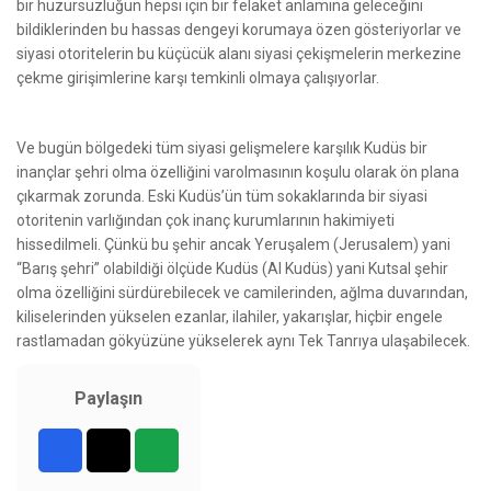
bir huzursuzluğun hepsi için bir felaket anlamına geleceğini
bildiklerinden bu hassas dengeyi korumaya özen gösteriyorlar ve
siyasi otoritelerin bu küçücük alanı siyasi çekişmelerin merkezine
çekme girişimlerine karşı temkinli olmaya çalışıyorlar.
Ve bugün bölgedeki tüm siyasi gelişmelere karşılık Kudüs bir
inançlar şehri olma özelliğini varolmasının koşulu olarak ön plana
çıkarmak zorunda. Eski Kudüs’ün tüm sokaklarında bir siyasi
otoritenin varlığından çok inanç kurumlarının hakimiyeti
hissedilmeli. Çünkü bu şehir ancak Yeruşalem (Jerusalem) yani
“Barış şehri” olabildiği ölçüde Kudüs (Al Kudüs) yani Kutsal şehir
olma özelliğini sürdürebilecek ve camilerinden, ağlma duvarından,
kiliselerinden yükselen ezanlar, ilahiler, yakarışlar, hiçbir engele
rastlamadan gökyüzüne yükselerek aynı Tek Tanrıya ulaşabilecek.
Paylaşın