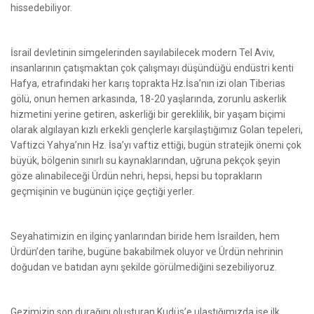
hissedebiliyor.
İsrail devletinin simgelerinden sayılabilecek modern Tel Aviv,
insanlarının çatışmaktan çok çalışmayı düşündüğü endüstri kenti
Hafya, etrafındaki her karış toprakta Hz.İsa’nın izi olan Tiberias
gölü, onun hemen arkasında, 18-20 yaşlarında, zorunlu askerlik
hizmetini yerine getiren, askerliği bir gereklilik, bir yaşam biçimi
olarak algılayan kızlı erkekli gençlerle karşılaştığımız Golan tepeleri,
Vaftizci Yahya’nın Hz. İsa’yı vaftiz ettiği, bugün stratejik önemi çok
büyük, bölgenin sınırlı su kaynaklarından, uğruna pekçok şeyin
göze alınabileceği Ürdün nehri, hepsi, hepsi bu toprakların
geçmişinin ve bugünün içiçe geçtiği yerler.
Seyahatimizin en ilginç yanlarından biride hem İsrailden, hem
Ürdün’den tarihe, bugüne bakabilmek oluyor ve Ürdün nehrinin
doğudan ve batıdan aynı şekilde görülmediğini sezebiliyoruz.
Gezimizin son durağını oluşturan Kudüs’e ulaştığımızda ise ilk