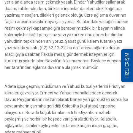
yer alan alanda resim çekmek yasak. Dindar Yahudiler sallanarak
dualar, ilahiler okurken, bir kısım insanlar da ellerindeki kağıtlara
yazılmış mesajları, dilekleri gelenek olduğu üzre ağlama duvarının
taşları arasına sıkıştırmaya çalışıyorlar. Bu alandaki yasağın sadece
resim çekmeyi kapsamadığını beraberimizdeki bir bayanın elinde
kalemiyle bir kağıt parçasına yazı yazarken onu gören bir dindan
yahudinin tepkisinden anlıyoruz. Şabat günü kalem tutarak yazı
yazmak da yasak.. (02) 62-12-22, bu da Tanrıya ağlama duvarı
aracılığıyla uzaktan Faksla mesaj göndermek isteyenler için
HIZLI ERİŞİM
kurulmuş şirketn olan Bezak’ın faks numarası. Böylece dünyanın
her tarafından ağlama duvarına ulaşmak mümkün.
Adeta içiçe geçmiş müslüman ve Yahudi kutsal yerlerini Hristiyan
kiliseleri çevreliyor. Ermeni ve Yahudi mahalleleriden geçerek
Davud Peygamberin mezarı olarak bilinen yeri gördükten sonra İsa
peygamberin çarmıha gerildiği Golgotha (kafatası) tepesine
ulaşıyoruz. Burada küçük bir alanı altı hristiyanlık mezhebi
paylaşmış ve herbiri bir köşede varlığını sürdürüyor. Kalabalık,
ağlayanlar, ilahiler söyleyenler, birbirine karışan insan grupları,
adeta mahşer günü....