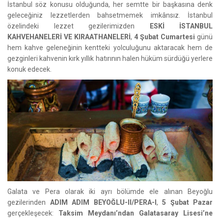
İstanbul söz konusu olduğunda, her semtte bir başkasına denk
geleceğiniz lezzetlerden bahsetmemek imkânsız. İstanbul
özelindeki lezzet gezilerimizden
ESKİ İSTANBUL
KAHVEHANELERİ VE KIRAATHANELERİ
,
4 Şubat Cumartesi
günü
hem kahve geleneğinin kentteki yolculuğunu aktaracak hem de
gezginleri kahvenin kırk yıllık hatırının halen hüküm sürdüğü yerlere
konuk edecek.
Galata ve Pera olarak iki ayrı bölümde ele alınan Beyoğlu
gezilerinden
ADIM ADIM BEYOĞLU-II/PERA-I
,
5 Şubat Pazar
gerçekleşecek:
Taksim Meydanı’ndan Galatasaray Lisesi’ne