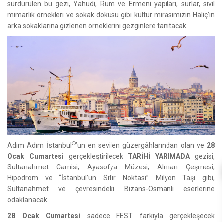
sürdürülen bu gezi, Yahudi, Rum ve Ermeni yapıları, surlar, sivil
mimarlık örnekleri ve sokak dokusu gibi kültür mirasımızın Haliç’in
arka sokaklarına gizlenen örneklerini gezginlere tanıtacak.
®
Adım Adım İstanbul
’un en sevilen güzergâhlarından olan ve
28
Ocak Cumartesi
gerçekleştirilecek
TARİHİ YARIMADA
gezisi,
Sultanahmet Camisi, Ayasofya Müzesi, Alman Çeşmesi,
Hipodrom ve “İstanbul’un Sıfır Noktası” Milyon Taşı gibi,
Sultanahmet ve çevresindeki Bizans-Osmanlı eserlerine
odaklanacak.
28 Ocak Cumartesi
sadece FEST farkıyla gerçekleşecek