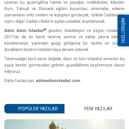
uzanan bu güzergâhta hanlar ve pasajlar, malikâneler, kiliseler,
Rum, Yahudi ve Osmanlı eğitim kurumları, sinemalar, eskinin
zamanların ünlü otelleri ve kulüpleri görülecek, İstiklal Caddesi’ne,
HIZLI ERİŞİM
nam-ı diğer Cadde-i Kebir’e açılan sokaklar arşınlanacak.
®
Adım Adım İstanbul
gezileri, klasikleşen ve özgün rotalarıyla
2017’de de bir kenti tanıma, sevme ve sahip çıkma bilincini
körüklemeye, yanından geçip gittiğimiz bir tarihin en önemli
duraklarını bizlere hatırlatmaya devam edecek.
Tanımadığın kent senin değildir, diyor ve tüm İstanbul-severleri bu
eşsiz kentin görmezden gelinen güzelliklerini keşfetmeye davet
ediyoruz.
Daha fazlası için:
adimadimistanbul.com
POPÜLER YAZILAR
YENI YAZILAR