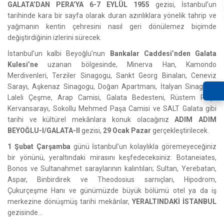
GALATA’DAN PERA’YA 6-7 EYLÜL 1955
gezisi, İstanbul’un
tarihinde kara bir sayfa olarak duran azınlıklara yönelik tahrip ve
yağmanın kentin çehresini nasıl geri dönülemez biçimde
değiştirdiğinin izlerini sürecek.
İstanbul’un kalbi Beyoğlu’nun
Bankalar Caddesi’nden Galata
Kulesi’ne
uzanan bölgesinde, Minerva Han, Kamondo
Merdivenleri, Terziler Sinagogu, Sankt Georg Binaları, Ceneviz
Sarayı, Aşkenaz Sinagogu, Doğan Apartmanı, İtalyan Sinagogu,
Laleli Çeşme, Arap Camisi, Galata Bedesteni, Rüstem Paşa
Kervansarayı, Sokollu Mehmed Paşa Camisi ve SALT Galata gibi
tarihi ve kültürel mekânlara konuk olacağınız
ADIM ADIM
BEYOĞLU-I/GALATA-II
gezisi,
29 Ocak Pazar
gerçekleştirilecek.
1 Şubat Çarşamba
günü İstanbul’un kolaylıkla göremeyeceğiniz
bir yönünü, yeraltındaki mirasını keşfedeceksiniz: Botaneiates,
Bonos ve Sultanahmet saraylarının kalıntıları; Sultan, Yerebatan,
Aspar, Binbirdirek ve Theodosius sarnıçları, Hipodrom,
Çukurçeşme Hanı ve günümüzde büyük bölümü otel ya da iş
merkezine dönüşmüş tarihi mekânlar,
YERALTINDAKİ İSTANBUL
gezisinde…