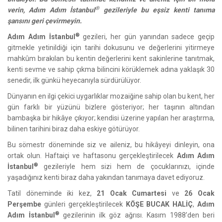
®
verin, Adım Adım İstanbul
gezileriyle bu eşsiz kenti tanıma
şansını geri çevirmeyin.
®
Adım Adım İstanbul
gezileri, her gün yanından sadece geçip
gitmekle yetinildiği için tarihi dokusunu ve değerlerini yitirmeye
mahkûm bırakılan bu kentin değerlerini kent sakinlerine tanıtmak,
kenti sevme ve sahip çıkma bilincini körüklemek adına yaklaşık 30
senedir, ilk günkü heyecanıyla sürdürülüyor.
Dünyanın en ilgi çekici uygarlıklar mozaiğine sahip olan bu kent, her
gün farklı bir yüzünü bizlere gösteriyor; her taşının altından
bambaşka bir hikâye çıkıyor; kendisi üzerine yapılan her araştırma,
bilinen tarihini biraz daha eskiye götürüyor.
Bu sömestr döneminde siz ve aileniz, bu hikâyeyi dinleyin, ona
ortak olun. Haftaiçi ve haftasonu gerçekleştirilecek
Adım Adım
®
İstanbul
gezileriyle hem sizi hem de çocuklarınızı, içinde
yaşadığınız kenti biraz daha yakından tanımaya davet ediyoruz.
Tatil döneminde iki kez,
21 Ocak Cumartesi
ve
26 Ocak
Perşembe
günleri gerçekleştirilecek
KÖŞE BUCAK HALİÇ
,
Adım
®
Adım İstanbul
gezilerinin ilk göz ağrısı. Kasım 1988’den beri