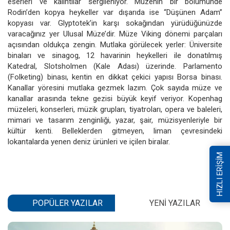
eserleri ve kalıntılar sergileniyor. Müzenin bir bölümünde
Rodin’den kopya heykeller var dışarıda ise “Düşünen Adam”
kopyası var. Glyptotek’in karşı sokağından yürüdüğünüzde
varacağınız yer Ulusal Müze’dir. Müze Viking dönemi parçaları
açısından oldukça zengin. Mutlaka görülecek yerler: Üniversite
binaları ve sinagog, 12 havarinin heykelleri ile donatılmış
Katedral, Slotsholmen (Kale Adası) üzerinde. Parlamento
(Folketing) binası, kentin en dikkat çekici yapısı Borsa binası.
Kanallar yöresini mutlaka gezmek lazım. Çok sayıda müze ve
kanallar arasında tekne gezisi büyük keyif veriyor. Kopenhag
müzeleri, konserleri, müzik grupları, tiyatroları, opera ve baleleri,
mimari ve tasarım zenginliği, yazar, şair, müzisyenleriyle bir
kültür kenti. Belleklerden gitmeyen, liman çevresindeki
lokantalarda yenen deniz ürünleri ve içilen biralar.
HIZLI ERİŞİM
POPÜLER YAZILAR
YENI YAZILAR