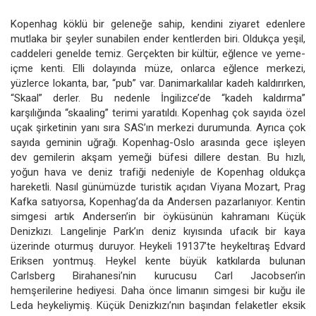
Kopenhag köklü bir geleneğe sahip, kendini ziyaret edenlere
mutlaka bir şeyler sunabilen ender kentlerden biri. Oldukça yeşil,
caddeleri genelde temiz. Gerçekten bir kültür, eğlence ve yeme-
içme kenti. Elli dolayında müze, onlarca eğlence merkezi,
yüzlerce lokanta, bar, “pub” var. Danimarkalılar kadeh kaldırırken,
“Skaal” derler. Bu nedenle İngilizce’de “kadeh kaldırma”
karşılığında “skaaling” terimi yaratıldı. Kopenhag çok sayıda özel
uçak şirketinin yanı sıra SAS’ın merkezi durumunda. Ayrıca çok
sayıda geminin uğrağı. Kopenhag-Oslo arasında gece işleyen
dev gemilerin akşam yemeği büfesi dillere destan. Bu hızlı,
yoğun hava ve deniz trafiği nedeniyle de Kopenhag oldukça
hareketli. Nasıl günümüzde turistik açıdan Viyana Mozart, Prag
Kafka satıyorsa, Kopenhag’da da Andersen pazarlanıyor. Kentin
simgesi artık Andersen’in bir öyküsünün kahramanı Küçük
Denizkızı. Langelinje Park’ın deniz kıyısında ufacık bir kaya
üzerinde oturmuş duruyor. Heykeli 19137’te heykeltıraş Edvard
Eriksen yontmuş. Heykel kente büyük katkılarda bulunan
Carlsberg Birahanesi’nin kurucusu Carl Jacobsen’in
hemşerilerine hediyesi. Daha önce limanın simgesi bir kuğu ile
Leda heykeliymiş. Küçük Denizkızı’nın başından felaketler eksik