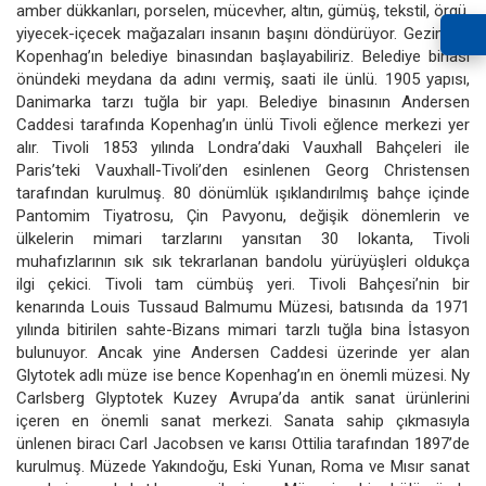
amber dükkanları, porselen, mücevher, altın, gümüş, tekstil, örgü,
yiyecek-içecek mağazaları insanın başını döndürüyor. Gezimize
Kopenhag’ın belediye binasından başlayabiliriz. Belediye binası
önündeki meydana da adını vermiş, saati ile ünlü. 1905 yapısı,
Danimarka tarzı tuğla bir yapı. Belediye binasının Andersen
Caddesi tarafında Kopenhag’ın ünlü Tivoli eğlence merkezi yer
alır. Tivoli 1853 yılında Londra’daki Vauxhall Bahçeleri ile
Paris’teki Vauxhall-Tivoli’den esinlenen Georg Christensen
tarafından kurulmuş. 80 dönümlük ışıklandırılmış bahçe içinde
Pantomim Tiyatrosu, Çin Pavyonu, değişik dönemlerin ve
ülkelerin mimari tarzlarını yansıtan 30 lokanta, Tivoli
muhafızlarının sık sık tekrarlanan bandolu yürüyüşleri oldukça
ilgi çekici. Tivoli tam cümbüş yeri. Tivoli Bahçesi’nin bir
kenarında Louis Tussaud Balmumu Müzesi, batısında da 1971
yılında bitirilen sahte-Bizans mimari tarzlı tuğla bina İstasyon
bulunuyor. Ancak yine Andersen Caddesi üzerinde yer alan
Glytotek adlı müze ise bence Kopenhag’ın en önemli müzesi. Ny
Carlsberg Glyptotek Kuzey Avrupa’da antik sanat ürünlerini
içeren en önemli sanat merkezi. Sanata sahip çıkmasıyla
ünlenen biracı Carl Jacobsen ve karısı Ottilia tarafından 1897’de
kurulmuş. Müzede Yakındoğu, Eski Yunan, Roma ve Mısır sanat