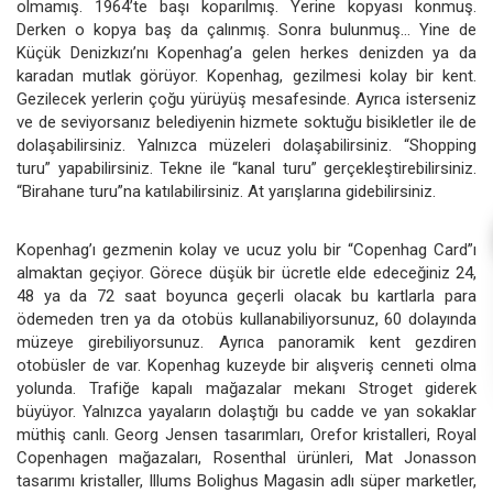
olmamış. 1964’te başı koparılmış. Yerine kopyası konmuş.
Derken o kopya baş da çalınmış. Sonra bulunmuş… Yine de
Küçük Denizkızı’nı Kopenhag’a gelen herkes denizden ya da
karadan mutlak görüyor. Kopenhag, gezilmesi kolay bir kent.
Gezilecek yerlerin çoğu yürüyüş mesafesinde. Ayrıca isterseniz
ve de seviyorsanız belediyenin hizmete soktuğu bisikletler ile de
dolaşabilirsiniz. Yalnızca müzeleri dolaşabilirsiniz. “Shopping
turu” yapabilirsiniz. Tekne ile “kanal turu” gerçekleştirebilirsiniz.
“Birahane turu”na katılabilirsiniz. At yarışlarına gidebilirsiniz.
Kopenhag’ı gezmenin kolay ve ucuz yolu bir “Copenhag Card”ı
almaktan geçiyor. Görece düşük bir ücretle elde edeceğiniz 24,
48 ya da 72 saat boyunca geçerli olacak bu kartlarla para
ödemeden tren ya da otobüs kullanabiliyorsunuz, 60 dolayında
müzeye girebiliyorsunuz. Ayrıca panoramik kent gezdiren
otobüsler de var. Kopenhag kuzeyde bir alışveriş cenneti olma
yolunda. Trafiğe kapalı mağazalar mekanı Stroget giderek
büyüyor. Yalnızca yayaların dolaştığı bu cadde ve yan sokaklar
müthiş canlı. Georg Jensen tasarımları, Orefor kristalleri, Royal
Copenhagen mağazaları, Rosenthal ürünleri, Mat Jonasson
tasarımı kristaller, Illums Bolighus Magasin adlı süper marketler,