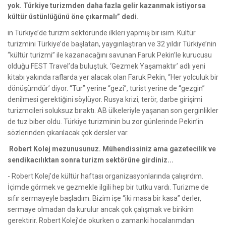
yok. Türkiye turizmden daha fazla gelir kazanmak istiyorsa
kültür üstünlüğünü öne çıkarmalı” dedi.
in Türkiye’de turizm sektöründe ilkleri yapmış bir isim. Kültür
turizmini Türkiye’de başlatan, yaygınlaştıran ve 32 yıldır Türkiye’nin
“kültür turizmi” ile kazanacağını savunan Faruk Pekin’le kurucusu
olduğu FEST Travel’da buluştuk. ‘Gezmek Yaşamaktır’ adlı yeni
kitabı yakında raflarda yer alacak olan Faruk Pekin, “Her yolculuk bir
dönüşümdür’ diyor. “Tur” yerine “gezi”, turist yerine de “gezgin”
denilmesi gerektiğini söylüyor. Rusya krizi, terör, darbe girişimi
turizmcileri soluksuz bıraktı. AB ülkeleriyle yaşanan son gerginlikler
de tuz biber oldu. Türkiye turizminin bu zor günlerinde Pekin’in
sözlerinden çıkarılacak çok dersler var.
Robert Kolej mezunusunuz. Mühendissiniz ama gazetecilik ve
sendikacılıktan sonra turizm sektörüne girdiniz...
- Robert Kolej’de kültür haftası organizasyonlarında çalışırdım.
İçimde görmek ve gezmekle ilgili hep bir tutku vardı. Turizme de
sıfır sermayeyle başladım. Bizim işe “iki masa bir kasa” derler,
sermaye olmadan da kurulur ancak çok çalışmak ve birikim
gerektirir. Robert Kolej’de okurken o zamanki hocalarımdan