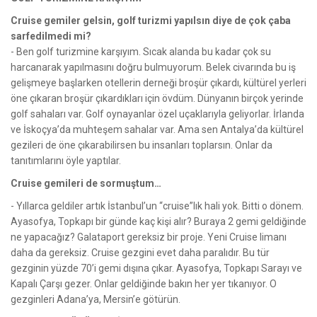
Cruise gemiler gelsin, golf turizmi yapılsın diye de çok çaba
sarfedilmedi mi?
- Ben golf turizmine karşıyım. Sıcak alanda bu kadar çok su
harcanarak yapılmasını doğru bulmuyorum. Belek civarında bu iş
gelişmeye başlarken otellerin derneği broşür çıkardı, kültürel yerleri
öne çıkaran broşür çıkardıkları için övdüm. Dünyanın birçok yerinde
golf sahaları var. Golf oynayanlar özel uçaklarıyla geliyorlar. İrlanda
ve İskoçya’da muhteşem sahalar var. Ama sen Antalya’da kültürel
gezileri de öne çıkarabilirsen bu insanları toplarsın. Onlar da
tanıtımlarını öyle yaptılar.
Cruise gemileri de sormuştum…
- Yıllarca geldiler artık İstanbul’un “cruise”lık hali yok. Bitti o dönem.
Ayasofya, Topkapı bir günde kaç kişi alır? Buraya 2 gemi geldiğinde
ne yapacağız? Galataport gereksiz bir proje. Yeni Cruise limanı
daha da gereksiz. Cruise gezgini evet daha paralıdır. Bu tür
gezginin yüzde 70’i gemi dışına çıkar. Ayasofya, Topkapı Sarayı ve
Kapalı Çarşı gezer. Onlar geldiğinde bakın her yer tıkanıyor. O
gezginleri Adana’ya, Mersin’e götürün.