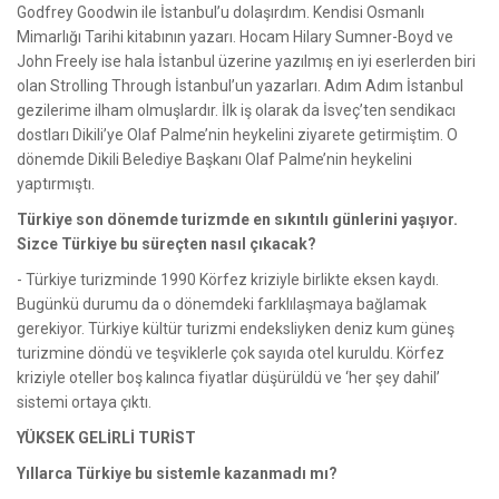
Godfrey Goodwin ile İstanbul’u dolaşırdım. Kendisi Osmanlı
Mimarlığı Tarihi kitabının yazarı. Hocam Hilary Sumner-Boyd ve
John Freely ise hala İstanbul üzerine yazılmış en iyi eserlerden biri
olan Strolling Through İstanbul’un yazarları. Adım Adım İstanbul
gezilerime ilham olmuşlardır. İlk iş olarak da İsveç’ten sendikacı
dostları Dikili’ye Olaf Palme’nin heykelini ziyarete getirmiştim. O
dönemde Dikili Belediye Başkanı Olaf Palme’nin heykelini
yaptırmıştı.
Türkiye son dönemde turizmde en sıkıntılı günlerini yaşıyor.
Sizce Türkiye bu süreçten nasıl çıkacak?
- Türkiye turizminde 1990 Körfez kriziyle birlikte eksen kaydı.
Bugünkü durumu da o dönemdeki farklılaşmaya bağlamak
gerekiyor. Türkiye kültür turizmi endeksliyken deniz kum güneş
turizmine döndü ve teşviklerle çok sayıda otel kuruldu. Körfez
kriziyle oteller boş kalınca fiyatlar düşürüldü ve ‘her şey dahil’
sistemi ortaya çıktı.
YÜKSEK GELİRLİ TURİST
Yıllarca Türkiye bu sistemle kazanmadı mı?