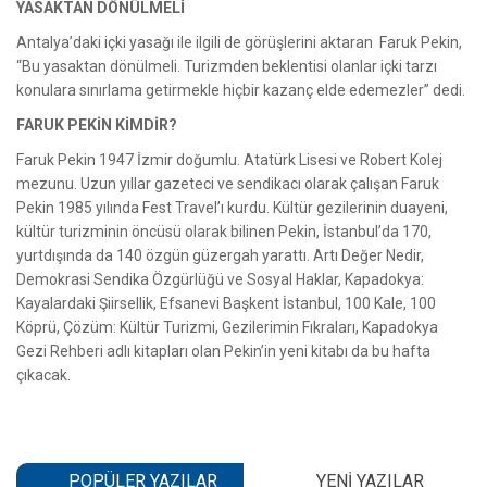
YASAKTAN DÖNÜLMELİ
Antalya’daki içki yasağı ile ilgili de görüşlerini aktaran Faruk Pekin,
“Bu yasaktan dönülmeli. Turizmden beklentisi olanlar içki tarzı
konulara sınırlama getirmekle hiçbir kazanç elde edemezler” dedi.
FARUK PEKİN KİMDİR?
Faruk Pekin 1947 İzmir doğumlu. Atatürk Lisesi ve Robert Kolej
mezunu. Uzun yıllar gazeteci ve sendikacı olarak çalışan Faruk
Pekin 1985 yılında Fest Travel’ı kurdu. Kültür gezilerinin duayeni,
kültür turizminin öncüsü olarak bilinen Pekin, İstanbul’da 170,
yurtdışında da 140 özgün güzergah yarattı. Artı Değer Nedir,
Demokrasi Sendika Özgürlüğü ve Sosyal Haklar, Kapadokya:
Kayalardaki Şiirsellik, Efsanevi Başkent İstanbul, 100 Kale, 100
Köprü, Çözüm: Kültür Turizmi, Gezilerimin Fıkraları, Kapadokya
Gezi Rehberi adlı kitapları olan Pekin’in yeni kitabı da bu hafta
çıkacak.
POPÜLER YAZILAR
YENI YAZILAR