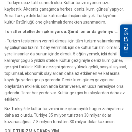
- Türkiye ucuz tatil cenneti oldu. Kültür turizmi yönümüzü
kaybettik. Akdeniz çanağında herkes ‘deniz, kum, güneş’ yapıyor.
Ama Türkiye’deki kültür katmanları hiçbirinde yok. Türkiye’nin
kültür üstünlüğü öne çıkarılmalı demekten usanmadım.
HIZLI ERİŞİM
Turistler otellerden çıkmıyordu. Şimdi onlar da gelmiyor...
- Turizm tesislerinin verimli olması için tüm turizm yatırımlarının 12
ay çalışması lazım. 12 ay verimlilik için de kültür turizmi olmalı ve
yerel insanlar da bunun içinde olmalı. 5 öğün yemek, içki dahil
kalınıyor çoğu 5 yıldızlı otelde. Kültür gezginiyle deniz kum güneş
gezgini farklıdır. Kültür gezgini görece yüksek gelirli, sosyal, siyasal,
toplumsal, ekonomik olaylardan daha az etkilenen ve kafasına
koyduğu yerleri gezip görendir. Deniz kum güneş gezgini ise
olaylardan etkilenir, son anda karar veren, en ucuz neresiyse ona
gidendir. Terör her yerde var. Kültür gezgini bu olaylardan daha az
etkilenir.
Biz Türkiye’de kültür turizmini öne çıkarsaydık bugün zahiyatımız
daha az olurdu. Türkiye 35 milyon turistten 30 milyar dolar
kazanacağına, 7-8 milyon turistten 30 milyar dolar kazansın.
GOLF TURİZMİNE KARŞIYIM