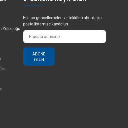
En son güncellemeleri ve teklifleri almak için
posta listemize kaydolun
en Yolculuğu
ABONE
a
OLUN
iler
ve
×