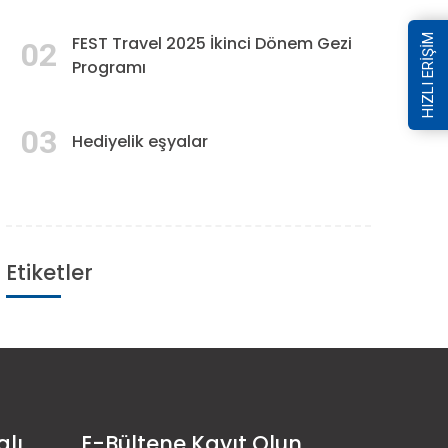
HIZLI ERİŞİM
FEST Travel 2025 İkinci Dönem Gezi
02
Programı
03
Hediyelik eşyalar
Etiketler
alı
E-Bültene Kayıt Olun