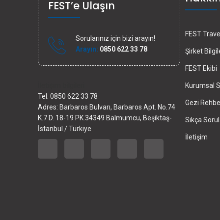
FEST’e Ulaşın
FEST Travel
Sorularınız için bizi arayın!
Arayın:
0850 622 33 78
Şirket Bilgil
FEST Ekibi
İletişim bilgileri
Kurumsal S
Tel: 0850 622 33 78
Gezi Rehber
Adres: Barbaros Bulvarı, Barbaros Apt. No.74
K.7 D. 18-19 PK.34349 Balmumcu, Beşiktaş-
Sıkça Sorul
İstanbul / Türkiye
İletişim