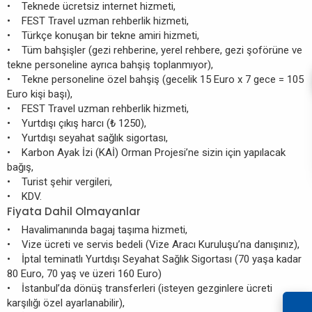
• Teknede ücretsiz internet hizmeti,
• FEST Travel uzman rehberlik hizmeti,
• Türkçe konuşan bir tekne amiri hizmeti,
• Tüm bahşişler (gezi rehberine, yerel rehbere, gezi şoförüne ve
tekne personeline ayrıca bahşiş toplanmıyor),
• Tekne personeline özel bahşiş (gecelik 15 Euro x 7 gece = 105
Euro kişi başı),
• FEST Travel uzman rehberlik hizmeti,
• Yurtdışı çıkış harcı (₺ 1250),
• Yurtdışı seyahat sağlık sigortası,
• Karbon Ayak İzi (KAİ) Orman Projesi’ne sizin için yapılacak
bağış,
• Turist şehir vergileri,
• KDV.
Fiyata Dahil Olmayanlar
• Havalimanında bagaj taşıma hizmeti,
• Vize ücreti ve servis bedeli (Vize Aracı Kuruluşu’na danışınız),
• İptal teminatlı Yurtdışı Seyahat Sağlık Sigortası (70 yaşa kadar
80 Euro, 70 yaş ve üzeri 160 Euro)
• İstanbul’da dönüş transferleri (isteyen gezginlere ücreti
karşılığı özel ayarlanabilir),