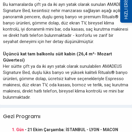
HIZLI ERİŞİM
Bu kamaralarda çift ya da iki ayrı yatak olarak sunulan AMADEUS
Signature Bed, kesintisiz nehir manzarası sağlayan aşağı açılır
panoramik pencere, duşlu geniş banyo ve premium Rituals®
banyo ürünleri, gömme dolap, düz ekran TV, bireysel klima
kontrolü, iyi donanımlı mini bar, oda kasası, saç kurutma makinesi
ve direkt hatlı telefon bulunmaktadır - konforlu ve zarif bir
seyahat deneyimi için her detay düşünülmüştür.
Üçüncü kat tam balkonlu süit kabin (26,4 m²- Mozart
Güvertesi)
Her süitte çift ya da iki ayrı yatak olarak sunulabilen AMADEUS
Signature Bed, duşlu lüks banyo ve yüksek kaliteli Rituals® banyo
ürünleri, gömme dolap, ücretsiz kahve seçenekleriyle Espresso
makinesi, düz ekran TV, oda kasası, bornoz ve terlik, saç kurutma
makinesi, direkt hatlı telefon, bireysel klima kontrolü ve mini bar
bulunmaktadır.
Gezi Programı
1. Gün
- 21 Ekim Çarşamba: İSTANBUL - LYON - MACON