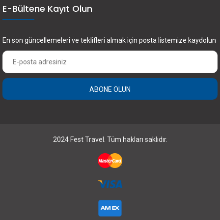
E-Bültene Kayıt Olun
En son güncellemeleri ve teklifleri almak için posta listemize kaydolun
ABONE OLUN
×
FEST Travel ile Dünyayı Kültürüyle Keşfetmek
için Üye Olun.
2024 Fest Travel. Tüm hakları saklıdır.
Abone Olun
Bunu bir daha gösterme