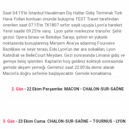
Saat 04.15’te İstanbul Havalimanı Dış Hatlar Gidiş Terminali Türk
Hava Yolları kontuarı önünde buluşma. FEST Travel tarafından
önerilen saat 07.15’te TK1807 sefer sayılı uçuşla Lyon’a hareket.
Yerel saatle 09.25’te varış. Lyon şehir merkezine transfer. Şehir
gezisi: Opera binası ve Belediye Sarayı, şehrin en yüksek
noktasında konuşlanmış Meryem Ana’ya adanmış Fourviere
Bazilikası ve seyir terası, Eski Lyon’un dar ara sokakları, Lyon
Katedrali ve BelleCourt Meydanı. Gezi sonrasında Limana gidiş ve
gemiye biniş işlemleri. Kaptan’ın hoş geldiniz kokteyli sonrasında
gemide akşam yemeği. Gemimiz saat 22:00’da demir alarak
Macon’a doğru seferine başlayacaktır. Gemide konaklama.
2. Gün
- 22 Ekim Perşembe: MACON - CHALON-SUR-SAÔNE
3. Gün
- 23 Ekim Cuma: CHALON-SUR-SAÔNE – TOURNUS - LYON