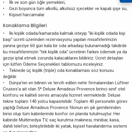
• İlk ve son gün öğle yemekleri,
• Gezi boyunca tüm alkollü, alkolsüz içecekler ve kapalı şişe su,
• Kişisel harcamalar.
Konaklama Bilgileri
• İki kişilik odada/kamarada kalmak isteyip “iki kişilik odada kişi
başı” ücreti üzerinden rezervasyonu yapılan misafirlerimizin
yanına geziye 60 gün kala bir oda arkadaşı bulunamadığı takdirde
bu misafirlerimizin “tek kişilik oda” ücretinin farkını ödemek ya da
geziyi iptal etmek zorunda kalacaklarını bildiririz. Ücret detayları
için lütfen Ödeme Seçenekleri tablomuzu inceleyiniz.
• Teknede üç kişilik (triple) oda konaklaması söz konusu
değildir.
• Dünya’nın en bilinen ve tercih edilen nehir firmalarından Lüftner
Cruises’a ait olan 5* Deluxe Amadeus Provence birinci sınıf otel
konforu ve kaliteli servis amacıyla hizmet vermektedir. Deluxe
tekne toplam 140 yolcu kapasitelidir. Toplam 40 personelin görev
yaptığı Deluxe Amadeus Provence filonun en şık gemilerinden
birisi olup tüm kabinlerinde konfor ön planda tutulmuştur. Her
kabinde Multimedya TV, saç kurutma makinesi, minibar, kasa,
dahili telefon, birleştirilebilir iki yatak, kişisel havalandırma sistemi