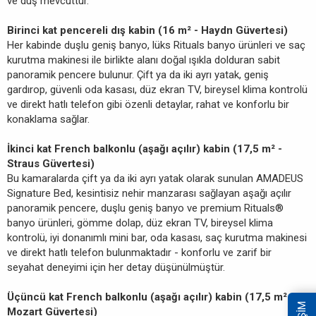
ve duş mevcuttur.
Birinci kat pencereli dış kabin (16 m² - Haydn Güvertesi)
Her kabinde duşlu geniş banyo, lüks Rituals banyo ürünleri ve saç
kurutma makinesi ile birlikte alanı doğal ışıkla dolduran sabit
panoramik pencere bulunur. Çift ya da iki ayrı yatak, geniş
gardırop, güvenli oda kasası, düz ekran TV, bireysel klima kontrolü
ve direkt hatlı telefon gibi özenli detaylar, rahat ve konforlu bir
konaklama sağlar.
İkinci kat French balkonlu (aşağı açılır) kabin (17,5 m² -
Straus Güvertesi)
Bu kamaralarda çift ya da iki ayrı yatak olarak sunulan AMADEUS
Signature Bed, kesintisiz nehir manzarası sağlayan aşağı açılır
panoramik pencere, duşlu geniş banyo ve premium Rituals®
banyo ürünleri, gömme dolap, düz ekran TV, bireysel klima
kontrolü, iyi donanımlı mini bar, oda kasası, saç kurutma makinesi
ve direkt hatlı telefon bulunmaktadır - konforlu ve zarif bir
seyahat deneyimi için her detay düşünülmüştür.
Üçüncü kat French balkonlu (aşağı açılır) kabin (17,5 m² -
Mozart Güvertesi)