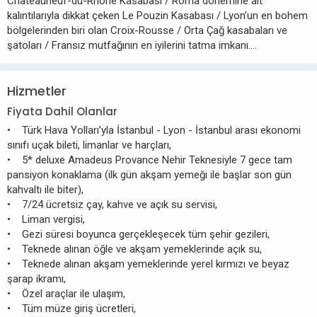
Châteauneuf-du-Rhône Kasabası / Roma dönemine ait
kalıntılarıyla dikkat çeken Le Pouzin Kasabası / Lyon’un en bohem
bölgelerinden biri olan Croix-Rousse / Orta Çağ kasabaları ve
şatoları / Fransız mutfağının en iyilerini tatma imkanı….
Hizmetler
Fiyata Dahil Olanlar
• Türk Hava Yolları’yla İstanbul - Lyon - İstanbul arası ekonomi
sınıfı uçak bileti, limanlar ve harçları,
• 5* deluxe Amadeus Provance Nehir Teknesiyle 7 gece tam
pansiyon konaklama (ilk gün akşam yemeği ile başlar son gün
kahvaltı ile biter),
• 7/24 ücretsiz çay, kahve ve açık su servisi,
• Liman vergisi,
• Gezi süresi boyunca gerçekleşecek tüm şehir gezileri,
• Teknede alınan öğle ve akşam yemeklerinde açık su,
• Teknede alınan akşam yemeklerinde yerel kırmızı ve beyaz
şarap ikramı,
• Özel araçlar ile ulaşım,
• Tüm müze giriş ücretleri,