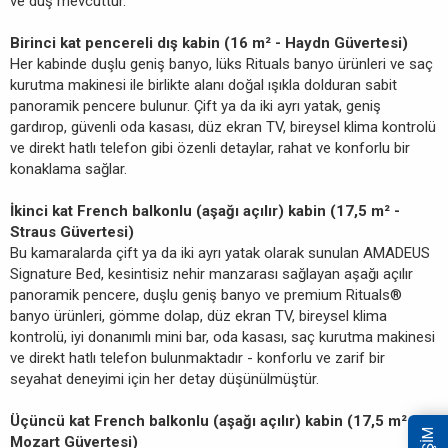
ve duş mevcuttur.
Birinci kat pencereli dış kabin (16 m² - Haydn Güvertesi)
Her kabinde duşlu geniş banyo, lüks Rituals banyo ürünleri ve saç
kurutma makinesi ile birlikte alanı doğal ışıkla dolduran sabit
panoramik pencere bulunur. Çift ya da iki ayrı yatak, geniş
gardırop, güvenli oda kasası, düz ekran TV, bireysel klima kontrolü
ve direkt hatlı telefon gibi özenli detaylar, rahat ve konforlu bir
konaklama sağlar.
İkinci kat French balkonlu (aşağı açılır) kabin (17,5 m² -
Straus Güvertesi)
Bu kamaralarda çift ya da iki ayrı yatak olarak sunulan AMADEUS
Signature Bed, kesintisiz nehir manzarası sağlayan aşağı açılır
panoramik pencere, duşlu geniş banyo ve premium Rituals®
banyo ürünleri, gömme dolap, düz ekran TV, bireysel klima
kontrolü, iyi donanımlı mini bar, oda kasası, saç kurutma makinesi
ve direkt hatlı telefon bulunmaktadır - konforlu ve zarif bir
seyahat deneyimi için her detay düşünülmüştür.
Üçüncü kat French balkonlu (aşağı açılır) kabin (17,5 m² -
Mozart Güvertesi)