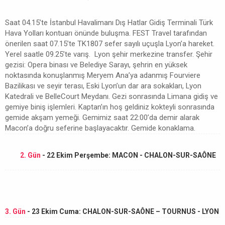
Saat 04.15’te İstanbul Havalimanı Dış Hatlar Gidiş Terminali Türk
Hava Yolları kontuarı önünde buluşma. FEST Travel tarafından
önerilen saat 07.15’te TK1807 sefer sayılı uçuşla Lyon’a hareket.
Yerel saatle 09.25’te varış. Lyon şehir merkezine transfer. Şehir
gezisi: Opera binası ve Belediye Sarayı, şehrin en yüksek
noktasında konuşlanmış Meryem Ana’ya adanmış Fourviere
Bazilikası ve seyir terası, Eski Lyon’un dar ara sokakları, Lyon
Katedrali ve BelleCourt Meydanı. Gezi sonrasında Limana gidiş ve
gemiye biniş işlemleri. Kaptan’ın hoş geldiniz kokteyli sonrasında
gemide akşam yemeği. Gemimiz saat 22:00’da demir alarak
Macon’a doğru seferine başlayacaktır. Gemide konaklama.
2. Gün
- 22 Ekim Perşembe: MACON - CHALON-SUR-SAÔNE
3. Gün
- 23 Ekim Cuma: CHALON-SUR-SAÔNE – TOURNUS - LYON