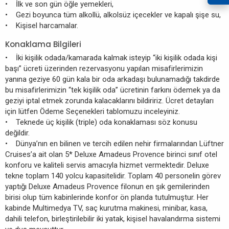
• İlk ve son gün öğle yemekleri,
• Gezi boyunca tüm alkollü, alkolsüz içecekler ve kapalı şişe su,
• Kişisel harcamalar.
Konaklama Bilgileri
• İki kişilik odada/kamarada kalmak isteyip “iki kişilik odada kişi
başı” ücreti üzerinden rezervasyonu yapılan misafirlerimizin
yanına geziye 60 gün kala bir oda arkadaşı bulunamadığı takdirde
bu misafirlerimizin “tek kişilik oda” ücretinin farkını ödemek ya da
geziyi iptal etmek zorunda kalacaklarını bildiririz. Ücret detayları
için lütfen Ödeme Seçenekleri tablomuzu inceleyiniz.
• Teknede üç kişilik (triple) oda konaklaması söz konusu
değildir.
• Dünya’nın en bilinen ve tercih edilen nehir firmalarından Lüftner
Cruises’a ait olan 5* Deluxe Amadeus Provence birinci sınıf otel
konforu ve kaliteli servis amacıyla hizmet vermektedir. Deluxe
tekne toplam 140 yolcu kapasitelidir. Toplam 40 personelin görev
yaptığı Deluxe Amadeus Provence filonun en şık gemilerinden
birisi olup tüm kabinlerinde konfor ön planda tutulmuştur. Her
kabinde Multimedya TV, saç kurutma makinesi, minibar, kasa,
dahili telefon, birleştirilebilir iki yatak, kişisel havalandırma sistemi