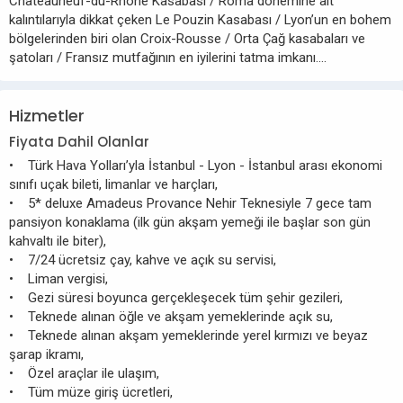
Châteauneuf-du-Rhône Kasabası / Roma dönemine ait
kalıntılarıyla dikkat çeken Le Pouzin Kasabası / Lyon’un en bohem
bölgelerinden biri olan Croix-Rousse / Orta Çağ kasabaları ve
şatoları / Fransız mutfağının en iyilerini tatma imkanı….
Hizmetler
Fiyata Dahil Olanlar
• Türk Hava Yolları’yla İstanbul - Lyon - İstanbul arası ekonomi
sınıfı uçak bileti, limanlar ve harçları,
• 5* deluxe Amadeus Provance Nehir Teknesiyle 7 gece tam
pansiyon konaklama (ilk gün akşam yemeği ile başlar son gün
kahvaltı ile biter),
• 7/24 ücretsiz çay, kahve ve açık su servisi,
• Liman vergisi,
• Gezi süresi boyunca gerçekleşecek tüm şehir gezileri,
• Teknede alınan öğle ve akşam yemeklerinde açık su,
• Teknede alınan akşam yemeklerinde yerel kırmızı ve beyaz
şarap ikramı,
• Özel araçlar ile ulaşım,
• Tüm müze giriş ücretleri,