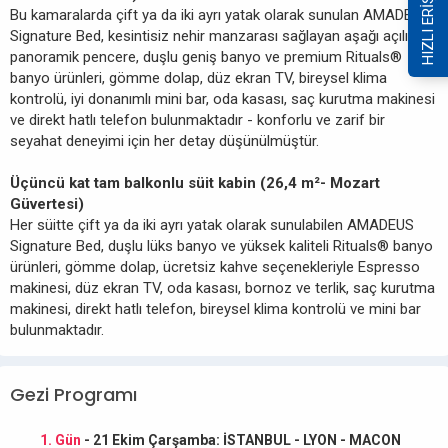
HIZLI ERİŞİM
Bu kamaralarda çift ya da iki ayrı yatak olarak sunulan AMADEUS
Signature Bed, kesintisiz nehir manzarası sağlayan aşağı açılır
panoramik pencere, duşlu geniş banyo ve premium Rituals®
banyo ürünleri, gömme dolap, düz ekran TV, bireysel klima
kontrolü, iyi donanımlı mini bar, oda kasası, saç kurutma makinesi
ve direkt hatlı telefon bulunmaktadır - konforlu ve zarif bir
seyahat deneyimi için her detay düşünülmüştür.
Üçüncü kat tam balkonlu süit kabin (26,4 m²- Mozart
Güvertesi)
Her süitte çift ya da iki ayrı yatak olarak sunulabilen AMADEUS
Signature Bed, duşlu lüks banyo ve yüksek kaliteli Rituals® banyo
ürünleri, gömme dolap, ücretsiz kahve seçenekleriyle Espresso
makinesi, düz ekran TV, oda kasası, bornoz ve terlik, saç kurutma
makinesi, direkt hatlı telefon, bireysel klima kontrolü ve mini bar
bulunmaktadır.
Gezi Programı
1. Gün
- 21 Ekim Çarşamba: İSTANBUL - LYON - MACON