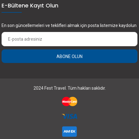
E-Bültene Kayıt Olun
En son güncellemeleri ve teklifleri almak için posta listemize kaydolun
ABONE OLUN
×
FEST Travel ile Dünyayı Kültürüyle Keşfetmek
için Üye Olun.
2024 Fest Travel. Tüm hakları saklıdır.
Abone Olun
Bunu bir daha gösterme