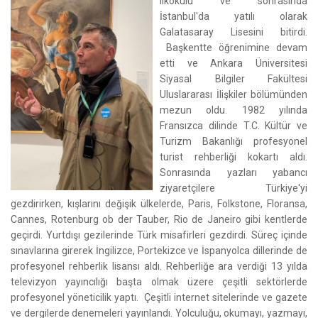
ilkokulu ve sonrasında
İstanbul'da yatılı olarak
Galatasaray Lisesini bitirdi.
Başkentte öğrenimine devam
etti ve Ankara Üniversitesi
Siyasal Bilgiler Fakültesi
Uluslararası İlişkiler bölümünden
mezun oldu. 1982 yılında
Fransızca dilinde T.C. Kültür ve
Turizm Bakanlığı profesyonel
turist rehberliği kokartı aldı.
Sonrasında yazları yabancı
ziyaretçilere Türkiye'yi
gezdirirken, kışlarını değişik ülkelerde, Paris, Folkstone, Floransa,
Cannes, Rotenburg ob der Tauber, Rio de Janeiro gibi kentlerde
geçirdi. Yurtdışı gezilerinde Türk misafirleri gezdirdi. Süreç içinde
sınavlarına girerek İngilizce, Portekizce ve İspanyolca dillerinde de
profesyonel rehberlik lisansı aldı. Rehberliğe ara verdiği 13 yılda
televizyon yayıncılığı başta olmak üzere çeşitli sektörlerde
profesyonel yöneticilik yaptı. Çeşitli internet sitelerinde ve gazete
ve dergilerde denemeleri yayınlandı. Yolculuğu, okumayı, yazmayı,