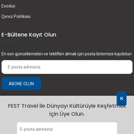
Exodus
Çerez Politikası
E-Bültene Kayıt Olun
En son güncellemeleri ve teklifleri almak için posta listemize kaydolun
ABONE OLUN
×
FEST Travel ile Dünyayı Kültürüyle Keşfetmek
için Üye Olun.
2024 Fest Travel. Tüm hakları saklıdır.