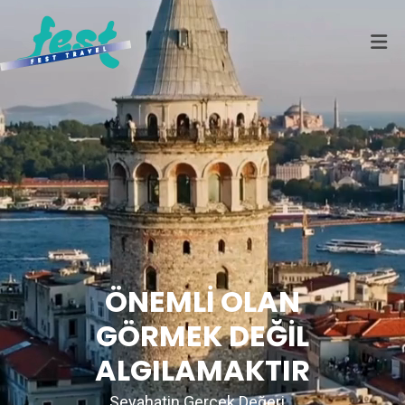
ÖNEMLİ OLAN
GÖRMEK DEĞİL
ALGILAMAKTIR
Seyahatin Gerçek Değeri...