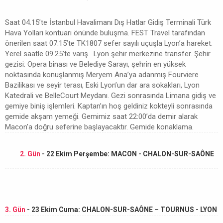
Saat 04.15’te İstanbul Havalimanı Dış Hatlar Gidiş Terminali Türk
Hava Yolları kontuarı önünde buluşma. FEST Travel tarafından
önerilen saat 07.15’te TK1807 sefer sayılı uçuşla Lyon’a hareket.
Yerel saatle 09.25’te varış. Lyon şehir merkezine transfer. Şehir
gezisi: Opera binası ve Belediye Sarayı, şehrin en yüksek
noktasında konuşlanmış Meryem Ana’ya adanmış Fourviere
Bazilikası ve seyir terası, Eski Lyon’un dar ara sokakları, Lyon
Katedrali ve BelleCourt Meydanı. Gezi sonrasında Limana gidiş ve
gemiye biniş işlemleri. Kaptan’ın hoş geldiniz kokteyli sonrasında
gemide akşam yemeği. Gemimiz saat 22:00’da demir alarak
Macon’a doğru seferine başlayacaktır. Gemide konaklama.
2. Gün
- 22 Ekim Perşembe: MACON - CHALON-SUR-SAÔNE
3. Gün
- 23 Ekim Cuma: CHALON-SUR-SAÔNE – TOURNUS - LYON