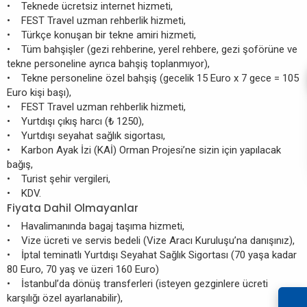
• Teknede ücretsiz internet hizmeti,
• FEST Travel uzman rehberlik hizmeti,
• Türkçe konuşan bir tekne amiri hizmeti,
• Tüm bahşişler (gezi rehberine, yerel rehbere, gezi şoförüne ve
tekne personeline ayrıca bahşiş toplanmıyor),
• Tekne personeline özel bahşiş (gecelik 15 Euro x 7 gece = 105
Euro kişi başı),
• FEST Travel uzman rehberlik hizmeti,
• Yurtdışı çıkış harcı (₺ 1250),
• Yurtdışı seyahat sağlık sigortası,
• Karbon Ayak İzi (KAİ) Orman Projesi’ne sizin için yapılacak
bağış,
• Turist şehir vergileri,
• KDV.
Fiyata Dahil Olmayanlar
• Havalimanında bagaj taşıma hizmeti,
• Vize ücreti ve servis bedeli (Vize Aracı Kuruluşu’na danışınız),
• İptal teminatlı Yurtdışı Seyahat Sağlık Sigortası (70 yaşa kadar
80 Euro, 70 yaş ve üzeri 160 Euro)
• İstanbul’da dönüş transferleri (isteyen gezginlere ücreti
karşılığı özel ayarlanabilir),