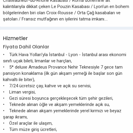
Châteauneuf-du-Rhône Kasabası / Roma dönemine ait
kalıntılarıyla dikkat çeken Le Pouzin Kasabası / Lyon’un en bohem
bölgelerinden biri olan Croix-Rousse / Orta Çağ kasabaları ve
şatoları / Fransız mutfağının en iyilerini tatma imkanı….
Hizmetler
Fiyata Dahil Olanlar
• Türk Hava Yolları’yla İstanbul - Lyon - İstanbul arası ekonomi
sınıfı uçak bileti, limanlar ve harçları,
• 5* deluxe Amadeus Provance Nehir Teknesiyle 7 gece tam
pansiyon konaklama (ilk gün akşam yemeği ile başlar son gün
kahvaltı ile biter),
• 7/24 ücretsiz çay, kahve ve açık su servisi,
• Liman vergisi,
• Gezi süresi boyunca gerçekleşecek tüm şehir gezileri,
• Teknede alınan öğle ve akşam yemeklerinde açık su,
• Teknede alınan akşam yemeklerinde yerel kırmızı ve beyaz
şarap ikramı,
• Özel araçlar ile ulaşım,
• Tüm müze giriş ücretleri,