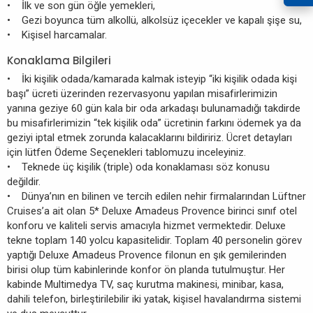
• İlk ve son gün öğle yemekleri,
• Gezi boyunca tüm alkollü, alkolsüz içecekler ve kapalı şişe su,
• Kişisel harcamalar.
Konaklama Bilgileri
• İki kişilik odada/kamarada kalmak isteyip “iki kişilik odada kişi
başı” ücreti üzerinden rezervasyonu yapılan misafirlerimizin
yanına geziye 60 gün kala bir oda arkadaşı bulunamadığı takdirde
bu misafirlerimizin “tek kişilik oda” ücretinin farkını ödemek ya da
geziyi iptal etmek zorunda kalacaklarını bildiririz. Ücret detayları
için lütfen Ödeme Seçenekleri tablomuzu inceleyiniz.
• Teknede üç kişilik (triple) oda konaklaması söz konusu
değildir.
• Dünya’nın en bilinen ve tercih edilen nehir firmalarından Lüftner
Cruises’a ait olan 5* Deluxe Amadeus Provence birinci sınıf otel
konforu ve kaliteli servis amacıyla hizmet vermektedir. Deluxe
tekne toplam 140 yolcu kapasitelidir. Toplam 40 personelin görev
yaptığı Deluxe Amadeus Provence filonun en şık gemilerinden
birisi olup tüm kabinlerinde konfor ön planda tutulmuştur. Her
kabinde Multimedya TV, saç kurutma makinesi, minibar, kasa,
dahili telefon, birleştirilebilir iki yatak, kişisel havalandırma sistemi