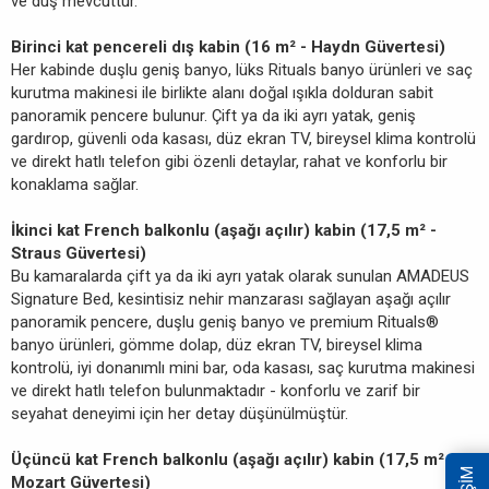
ve duş mevcuttur.
Birinci kat pencereli dış kabin (16 m² - Haydn Güvertesi)
Her kabinde duşlu geniş banyo, lüks Rituals banyo ürünleri ve saç
kurutma makinesi ile birlikte alanı doğal ışıkla dolduran sabit
panoramik pencere bulunur. Çift ya da iki ayrı yatak, geniş
gardırop, güvenli oda kasası, düz ekran TV, bireysel klima kontrolü
ve direkt hatlı telefon gibi özenli detaylar, rahat ve konforlu bir
konaklama sağlar.
İkinci kat French balkonlu (aşağı açılır) kabin (17,5 m² -
Straus Güvertesi)
Bu kamaralarda çift ya da iki ayrı yatak olarak sunulan AMADEUS
Signature Bed, kesintisiz nehir manzarası sağlayan aşağı açılır
panoramik pencere, duşlu geniş banyo ve premium Rituals®
banyo ürünleri, gömme dolap, düz ekran TV, bireysel klima
kontrolü, iyi donanımlı mini bar, oda kasası, saç kurutma makinesi
ve direkt hatlı telefon bulunmaktadır - konforlu ve zarif bir
seyahat deneyimi için her detay düşünülmüştür.
Üçüncü kat French balkonlu (aşağı açılır) kabin (17,5 m² -
Mozart Güvertesi)