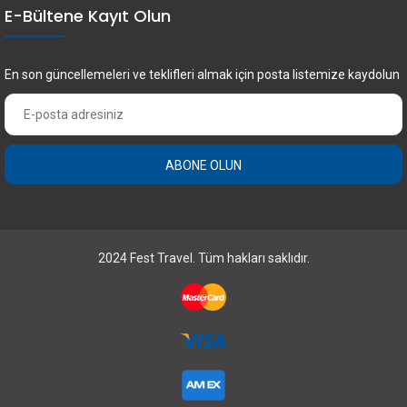
E-Bültene Kayıt Olun
En son güncellemeleri ve teklifleri almak için posta listemize kaydolun
ABONE OLUN
×
FEST Travel ile Dünyayı Kültürüyle Keşfetmek
için Üye Olun.
2024 Fest Travel. Tüm hakları saklıdır.
Abone Olun
Bunu bir daha gösterme