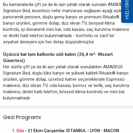
HIZLI ERİŞİM
Bu kamaralarda çift ya da iki ayrı yatak olarak sunulan AMADEUS
Signature Bed, kesintisiz nehir manzarası sağlayan aşağı açılır
panoramik pencere, duşlu geniş banyo ve premium Rituals®
banyo ürünleri, gömme dolap, düz ekran TV, bireysel klima
kontrolü, iyi donanımlı mini bar, oda kasası, saç kurutma makinesi
ve direkt hatlı telefon bulunmaktadır - konforlu ve zarif bir
seyahat deneyimi için her detay düşünülmüştür.
Üçüncü kat tam balkonlu süit kabin (26,4 m²- Mozart
Güvertesi)
Her süitte çift ya da iki ayrı yatak olarak sunulabilen AMADEUS
Signature Bed, duşlu lüks banyo ve yüksek kaliteli Rituals® banyo
ürünleri, gömme dolap, ücretsiz kahve seçenekleriyle Espresso
makinesi, düz ekran TV, oda kasası, bornoz ve terlik, saç kurutma
makinesi, direkt hatlı telefon, bireysel klima kontrolü ve mini bar
bulunmaktadır.
Gezi Programı
1. Gün
- 21 Ekim Çarşamba: İSTANBUL - LYON - MACON