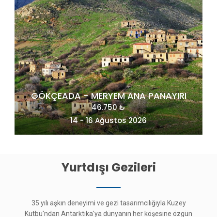
GÖKÇEADA - MERYEM ANA PANAYIRI
46.750 ₺
14 - 16 Ağustos 2026
Yurtdışı Gezileri
35 yılı aşkın deneyimi ve gezi tasarımcılığıyla Kuzey
Kutbu'ndan Antarktika'ya dünyanın her köşesine özgün