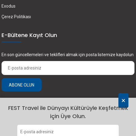
Exodus
Çerez Politikası
E-Bültene Kayıt Olun
En son güncellemeleri ve teklifleri almak için posta listemize kaydolun
ABONE OLUN
×
FEST Travel ile Dünyayı Kültürüyle Keşfetmek
için Üye Olun.
2024 Fest Travel. Tüm hakları saklıdır.