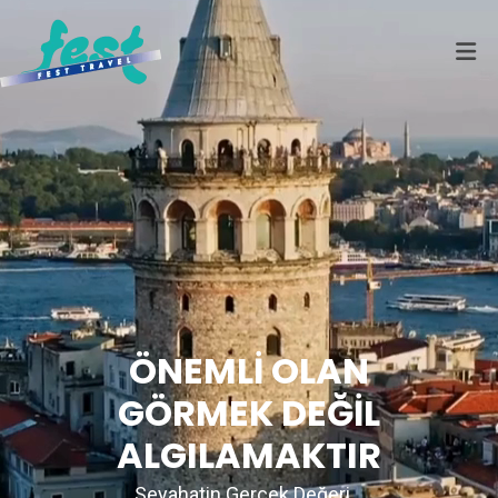
ÖNEMLİ OLAN
GÖRMEK DEĞİL
ALGILAMAKTIR
Seyahatin Gerçek Değeri...