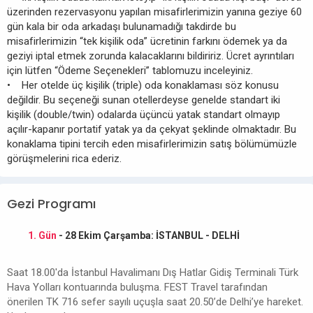
üzerinden rezervasyonu yapılan misafirlerimizin yanına geziye 60
gün kala bir oda arkadaşı bulunamadığı takdirde bu
misafirlerimizin “tek kişilik oda” ücretinin farkını ödemek ya da
geziyi iptal etmek zorunda kalacaklarını bildiririz. Ücret ayrıntıları
için lütfen “Ödeme Seçenekleri” tablomuzu inceleyiniz.
• Her otelde üç kişilik (triple) oda konaklaması söz konusu
değildir. Bu seçeneği sunan otellerdeyse genelde standart iki
kişilik (double/twin) odalarda üçüncü yatak standart olmayıp
açılır-kapanır portatif yatak ya da çekyat şeklinde olmaktadır. Bu
konaklama tipini tercih eden misafirlerimizin satış bölümümüzle
görüşmelerini rica ederiz.
Gezi Programı
1. Gün
- 28 Ekim Çarşamba: İSTANBUL - DELHİ
Saat 18.00'da İstanbul Havalimanı Dış Hatlar Gidiş Terminali Türk
Hava Yolları kontuarında buluşma. FEST Travel tarafından
önerilen TK 716 sefer sayılı uçuşla saat 20.50’de Delhi’ye hareket.