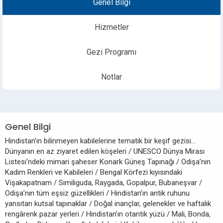
Genel Bilgi
Hizmetler
Gezi Programı
Notlar
Genel Bilgi
Hindistan’ın bilinmeyen kabilelerine tematik bir keşif gezisi...
Dünyanın en az ziyaret edilen köşeleri / UNESCO Dünya Mirası
Listesi’ndeki mimari şaheser Konark Güneş Tapınağı / Odişa’nın
Kadim Renkleri ve Kabileleri / Bengal Körfezi kıyısındaki
Vişakapatnam / Similiguda, Raygada, Gopalpur, Bubaneşvar /
Odişa’nın tüm eşsiz güzellikleri / Hindistan’ın antik ruhunu
yansıtan kutsal tapınaklar / Doğal inançlar, gelenekler ve haftalık
rengârenk pazar yerleri / Hindistan’ın otantik yüzü / Mali, Bonda,