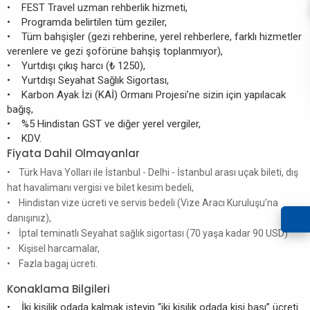
• FEST Travel uzman rehberlik hizmeti,
• Programda belirtilen tüm geziler,
• Tüm bahşişler (gezi rehberine, yerel rehberlere, farklı hizmetler
verenlere ve gezi şoförüne bahşiş toplanmıyor),
• Yurtdışı çıkış harcı (₺ 1250),
• Yurtdışı Seyahat Sağlık Sigortası,
• Karbon Ayak İzi (KAİ) Ormanı Projesi’ne sizin için yapılacak
bağış,
• %5 Hindistan GST ve diğer yerel vergiler,
• KDV.
Fiyata Dahil Olmayanlar
• Türk Hava Yolları ile İstanbul - Delhi - İstanbul arası uçak bileti, dış
hat havalimanı vergisi ve bilet kesim bedeli,
• Hindistan vize ücreti ve servis bedeli (Vize Aracı Kuruluşu’na
danışınız),
• İptal teminatlı Seyahat sağlık sigortası (70 yaşa kadar 90 USD)
• Kişisel harcamalar,
• Fazla bagaj ücreti.
Konaklama Bilgileri
• İki kişilik odada kalmak isteyip “iki kişilik odada kişi başı” ücreti