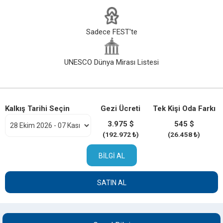
Sadece FEST'te
UNESCO Dünya Mirası Listesi
Kalkış Tarihi Seçin
Gezi Ücreti
Tek Kişi Oda Farkı
3.975 $
545 $
(192.972 ₺)
(26.458 ₺)
BILGI AL
SATIN AL