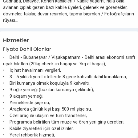
Gadhaba, Didayee, Kondh kabileleri / Kabile yaşamı, hâlâ okla
avlanan çıplak gezen bazı kabile üyeleri, gelenek ve görenekler,
dövmeler, takılar, duvar resimleri, tapma biçimleri / Fotoğrafçıların
rüyası…
Hizmetler
Fiyata Dahil Olanlar
• Delhi - Bubaneşvar / Vişakapatnam - Delhi arası ekonomi sınıfı
uçak biletleri (20kg check-in bagajı ve 7kg el bagajı),
• İç hat havalimanı vergileri,
• 3 - 5 yıldızlı yerel otellerde 8 gece kahvaltı dahil konaklama,
• Biri kumanya olmak koşuluyla 9 kahvaltı,
• 9 öğle yemeği (bazıları kumanya şeklinde),
• 9 akşam yemeği,
• Yemeklerde şişe su,
• Araçlarda günlük kişi başı 500 ml şişe su,
• Özel araç ile ulaşım ve tüm transferler,
• Programda belirtilen tüm müze ve ören yeri giriş ücretleri,
• Kabile ziyaretleri için özel izinler,
• Yerel rehberlik hizmeti,