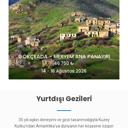
RI
MAÇAHEL VE KUZEY DOĞU KARADENİZ
49.275 ₺
20 - 23 Ağustos 2026
Yurtdışı Gezileri
35 yılı aşkın deneyimi ve gezi tasarımcılığıyla Kuzey
Kutbu'ndan Antarktika'ya dünyanın her köşesine özgün