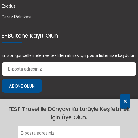
Exodus
Çerez Politikası
E-Bültene Kayıt Olun
En son güncellemeleri ve teklifleri almak için posta listemize kaydolun
ABONE OLUN
×
FEST Travel ile Dünyayı Kültürüyle Keşfetmek
için Üye Olun.
2024 Fest Travel. Tüm hakları saklıdır.