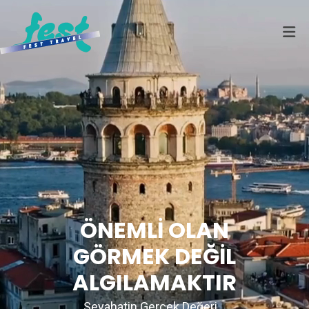
ÖNEMLİ OLAN
GÖRMEK DEĞİL
ALGILAMAKTIR
Seyahatin Gerçek Değeri...