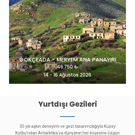
IRI
MAÇAHEL VE KUZEY DOĞU KARADENİZ
49.275 ₺
20 - 23 Ağustos 2026
Yurtdışı Gezileri
35 yılı aşkın deneyimi ve gezi tasarımcılığıyla Kuzey
Kutbu'ndan Antarktika'ya dünyanın her köşesine özgün