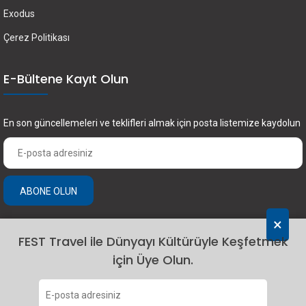
Exodus
Çerez Politikası
E-Bültene Kayıt Olun
En son güncellemeleri ve teklifleri almak için posta listemize kaydolun
ABONE OLUN
×
FEST Travel ile Dünyayı Kültürüyle Keşfetmek
için Üye Olun.
2024 Fest Travel. Tüm hakları saklıdır.