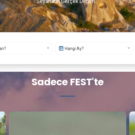
Seyahatin Gerçek Değeri...
an?
Hangi Ay?
Sadece FEST'te