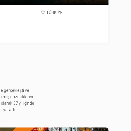
TÜRKİYE
e gerçekleşti ve
almış güzelliklerini
PERA'DA 6-7 EYLÜL
S
olarak 37 yıl içinde
2.565 ₺
ı yarattı.
Ocak 2027