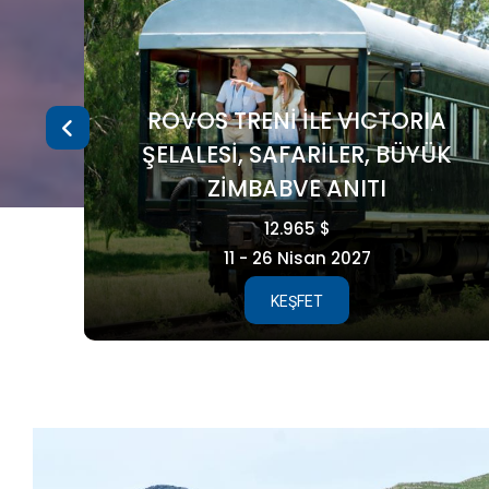
A
ÜK
FAROE ADALARI
5.990 €
15 - 21 Ağustos 2026
KEŞFET