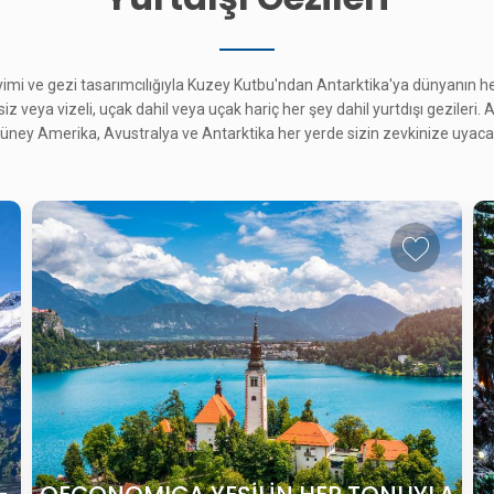
eyimi ve gezi tasarımcılığıyla Kuzey Kutbu'ndan Antarktika'ya dünyanın 
esiz veya vizeli, uçak dahil veya uçak hariç her şey dahil yurtdışı gezileri.
ney Amerika, Avustralya ve Antarktika her yerde sizin zevkinize uyacak