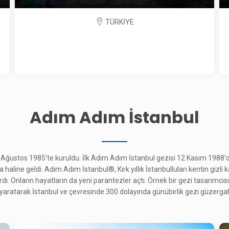
TÜRKİYE
Adım Adım İstanbul
 Ağustos 1985'te kuruldu. İlk Adım Adım İstanbul gezisi 12 Kasım 1988'd
aline geldi. Adım Adım İstanbul®, Kırk yıllık İstanbulluları kentin gizli k
ı. Onların hayatların da yeni parantezler açtı. Örnek bir gezi tasarımcısı 
i yaratarak İstanbul ve çevresinde 300 dolayında günübirlik gezi güzergah