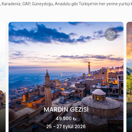
Karadeniz, GAP, Güneydoğu, Anadolu gibi Türkiye’nin her yerine yurtiçi kül
KLASİK KAPADOKYA
49.415 ₺
28 - 31 Ekim 2026