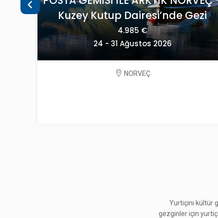
VEÇ -
OECONOMICA YEŞİLİN HER TONUYL
ezi
SLOVENYA
2.195 €
09 - 13 Eylül 2026
SLOVENYA
Yurtiçini kültür
gezginler için yurti