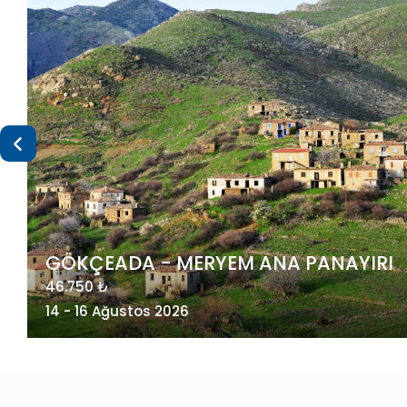
I
MAÇAHEL VE KUZEY DOĞU KARADENİZ
49.275 ₺
20 - 23 Ağustos 2026