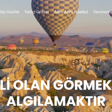
dışı Geziler
Yurtiçi Geziler
Adım Adım Istanbul
Oeconomi
İ OLAN GÖRMEK
ALGILAMAKTIR