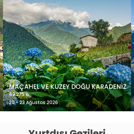
POSTA GEMİSİ İLE ARKTİK NORVEÇ -
Kuzey Kutup Dairesi’nde Gezi
4.985 €
24 - 31 Ağustos 2026
Yurtdışı Gezileri