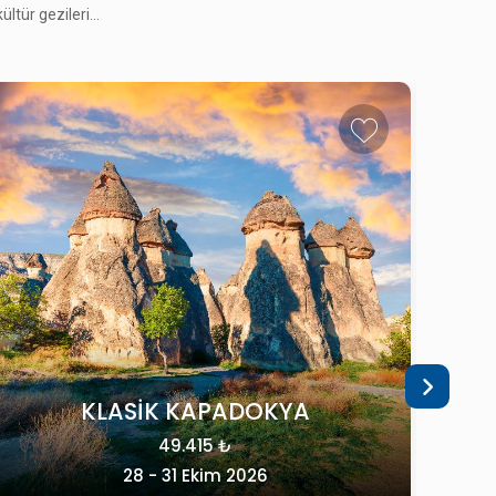
tür gezileri...
TREN ILE
KONYA ÇATALHÖYÜK - SİLLE -
KELEBEKLER VADİS
42.215 ₺
06 - 08 Kasım 2026