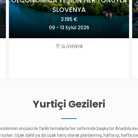
A
POLONYA'DA TARİH VE SANAT
2.825 €
24 Eylül - 01 Ekim 2026
POLONYA
Yurtiçi Gezileri
 gezilerinin öncüsü ile farklı temalarla her seferinde başka bir Anadolu 
çi turları. Uçak dahil ya da uçak hariç olarak planlanmış, hafta içi, hafta s