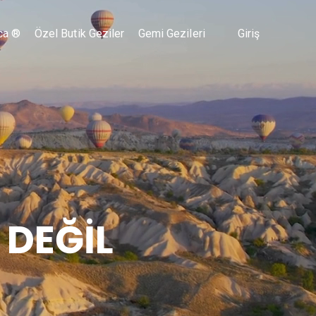
ca ®
Özel Butik Geziler
Gemi Gezileri
Giriş
 DEĞİL