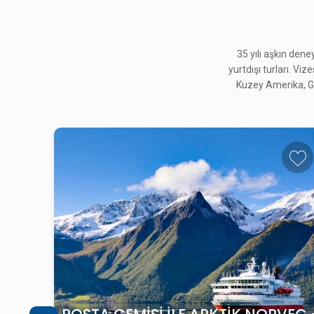
35 yılı aşkın den
yurtdışı turları. Viz
Kuzey Amerika, Gü