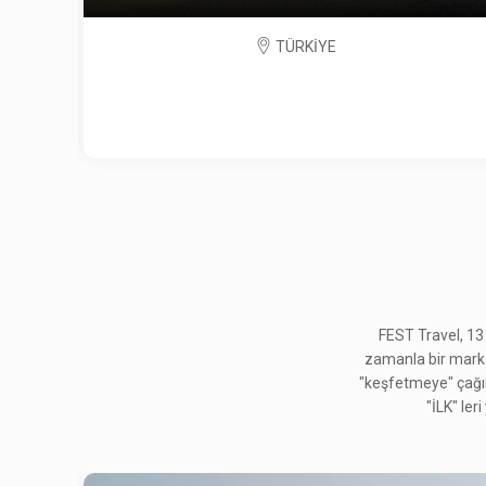
TÜRKİYE
FEST Travel, 13
zamanla bir marka h
"keşfetmeye" çağırd
"İLK" ler