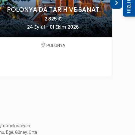
HIZLI ERİŞİM
GÜNEY KORE GEZİSİ
4.495 $
14 - 24 Ekim 2026
GÜNEY KORE
keşfetmek isteyen
onu, Ege, Güney, Orta