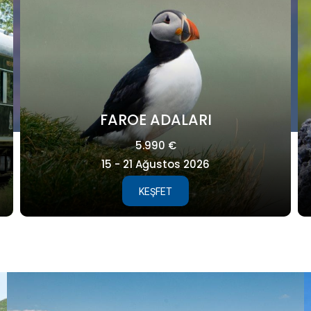
GALAPAGOS
8.995 €
25 Ağustos - 04 Eylül 2027
KEŞFET