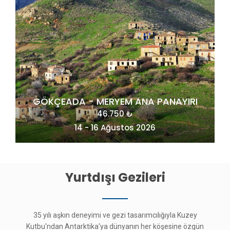
RI
MAÇAHEL VE KUZEY DOĞU KARADENİZ
49.275 ₺
20 - 23 Ağustos 2026
Yurtdışı Gezileri
35 yılı aşkın deneyimi ve gezi tasarımcılığıyla Kuzey
Kutbu'ndan Antarktika'ya dünyanın her köşesine özgün