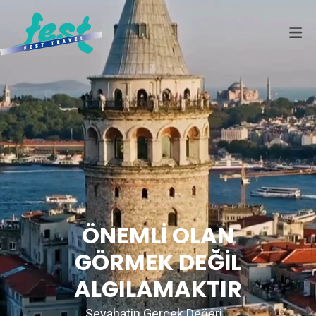
ÖNEMLİ OLAN
GÖRMEK DEĞİL
ALGILAMAKTIR
Seyahatin Gerçek Değeri...