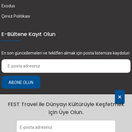
Exodus
Çerez Politikası
E-Bültene Kayıt Olun
En son güncellemeleri ve teklifleri almak için posta listemize kaydolun
ABONE OLUN
×
FEST Travel ile Dünyayı Kültürüyle Keşfetmek
için Üye Olun.
2024 Fest Travel. Tüm hakları saklıdır.