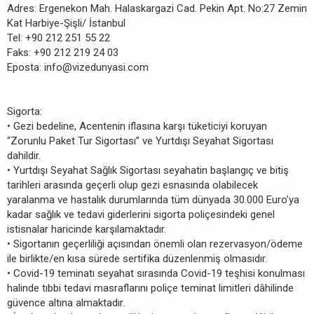
Adres: Ergenekon Mah. Halaskargazi Cad. Pekin Apt. No:27 Zemin
Kat Harbiye-Şişli/ İstanbul
Tel: +90 212 251 55 22
Faks: +90 212 219 24 03
Eposta:
info@vizedunyasi.com
Sigorta:
• Gezi bedeline, Acentenin iflasına karşı tüketiciyi koruyan
“Zorunlu Paket Tur Sigortası” ve Yurtdışı Seyahat Sigortası
dahildir.
• Yurtdışı Seyahat Sağlık Sigortası seyahatin başlangıç ve bitiş
tarihleri arasında geçerli olup gezi esnasında olabilecek
yaralanma ve hastalık durumlarında tüm dünyada 30.000 Euro’ya
kadar sağlık ve tedavi giderlerini sigorta poliçesindeki genel
istisnalar haricinde karşılamaktadır.
• Sigortanın geçerliliği açısından önemli olan rezervasyon/ödeme
ile birlikte/en kısa sürede sertifika düzenlenmiş olmasıdır.
• Covid-19 teminatı seyahat sırasında Covid-19 teşhisi konulması
halinde tıbbi tedavi masraflarını poliçe teminat limitleri dâhilinde
güvence altına almaktadır.