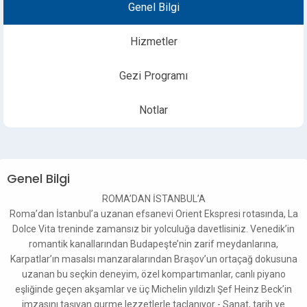
Genel Bilgi
Hizmetler
Gezi Programı
Notlar
Genel Bilgi
ROMA’DAN İSTANBUL’A
Roma’dan İstanbul’a uzanan efsanevi Orient Ekspresi rotasında, La
Dolce Vita treninde zamansız bir yolculuğa davetlisiniz. Venedik’in
romantik kanallarından Budapeşte’nin zarif meydanlarına,
Karpatlar’ın masalsı manzaralarından Braşov’un ortaçağ dokusuna
uzanan bu seçkin deneyim, özel kompartımanlar, canlı piyano
eşliğinde geçen akşamlar ve üç Michelin yıldızlı Şef Heinz Beck’in
imzasını taşıyan gurme lezzetlerle taçlanıyor - Sanat, tarih ve