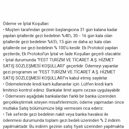
Ödeme ve İptal Koşulları:
• Müşteri tarafından gezinin başlangıcına 31 gün kalana kadar
yapılan iptallerde gezi bedelinin %40’ı, 30 - 16 gün kala olan
iptallerde gezi bedelinin %65’i, 15 gün ve daha az kala olan
iptallerde ise gezi bedelinin % 100’ü kesilir. Ek Protokol yapılan
gezilerde, Ek Protokol’ün İptal ve İade Koşulları geçerli olacaktır.
• İptal durumunda “FEST TURİZM VE TİCARET A.Ş. HİZMET
SATIŞ SÖZLEŞMESİ KOŞULLARI” geçerlidir. Ödemeyi yapanlar
gezi programını ve “FEST TURİZM VE TİCARET A.Ş. HİZMET
SATIŞ SÖZLEŞMESİ KOŞULLARI”nı kabul etmiş sayılırlar.
• Ödemelerinde kredi kartı kullananlar için: Lütfen kredi kartı
limitinizi kontrol ediniz. Bankalar limit aşımı cezası uygulayabilir.
• Ödemesini aşağıdaki bankalardan farklı bir banka üzerinden
gerçekleştirmek isteyen misafirlerimizin, ödeme yapmadan önce
mutlaka Satış bölümümüze bilgi vermesini rica ederiz.
• Tek seferde gezi bedelinin nakit veya banka havalesi ile
ödenmesi durumunda toplam gezi bedeli üzerinden % 2 indirim
yapılmaktadır. Bu indirim gezinin satış fiyatı üzerinden yapılmakta