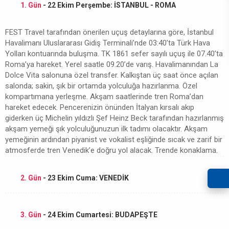
1. Gün
- 22 Ekim Perşembe: İSTANBUL - ROMA
FEST Travel tarafından önerilen uçuş detaylarına göre, İstanbul
Havalimanı Uluslararası Gidiş Terminali’nde 03:40’ta Türk Hava
Yolları kontuarında buluşma. TK 1861 sefer sayılı uçuş ile 07.40’ta
Roma’ya hareket. Yerel saatle 09.20’de varış. Havalimanından La
Dolce Vita salonuna özel transfer. Kalkıştan üç saat önce açılan
salonda; sakin, şık bir ortamda yolculuğa hazırlanma. Özel
kompartımana yerleşme. Akşam saatlerinde tren Roma’dan
hareket edecek. Pencerenizin önünden İtalyan kırsalı akıp
giderken üç Michelin yıldızlı Şef Heinz Beck tarafından hazırlanmış
akşam yemeği şık yolculuğunuzun ilk tadımı olacaktır. Akşam
yemeğinin ardından piyanist ve vokalist eşliğinde sıcak ve zarif bir
atmosferde tren Venedik’e doğru yol alacak. Trende konaklama.
2. Gün
- 23 Ekim Cuma: VENEDİK
3. Gün
- 24 Ekim Cumartesi: BUDAPEŞTE