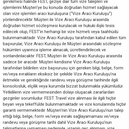
gerekmesi halinde FEST, geziye dair tüm vize talepleri ve
işlemlerini Müşteri’ye bu konuda doğrudan hizmet sağlayacak
olan vize işlemleri aracı kuruluşuna (“Vize Aracı Kuruluşu”)
yönlendirecektir. Müşteri ile Vize Aracı Kuruluşu arasında
doğrudan hizmet sözleşmesi kurulacak ve hukuki ilişki tesis
edilecek olup, FEST’in herhangi bir vize hizmeti veya taahhüdü
bulunmamaktadır. Vize Aracı Kuruluşu tarafından kabul edilen tüm
başvurular, Vize Aracı Kuruluşu ile Müşteri arasındaki sözleşme
hükümleri uyarınca işleme alınacak, ücretlendirilecek ve
sonlandırılacaktır. FEST, Müşteri ile Vize Aracı Kuruluşu arasında
sadece bir aracıdır. Müşteri kendisine Vize Aracı Kuruluşu
tarafından bildirilen vize başvurusu için gereken bilgi, belge, form
ve/veya evrakların eksiksiz bir şekilde Vize Aracı Kuruluşu’na
iletmekle ve gerektiğinde randevu veya görüşme tarihinde ilgili
konsolosluk, elçilik veya kurumda bizzat bulunmakla yükümlüdür.
Yetkililerin vize vermemesinden dolayı oluşacak zararlardan
gezginler sorumludur. FEST Travel vize alınması ile ilgili hiçbir
beyan veya tekeffülde bulunmamaktadır ve vize konularında hiçbir
garanti vermemektedir. Müşteri’nin Vize Aracı Kuruluşu’nun talep
ettiği bilgi, belge, form ve/veya evrakı sağlayamaması ve/veya
randevu veya görüşme tarihi dahil Vize Aracı Kuruluşu’nun
talimatlarına uymaması nedeniyle, vizenin geç alınması, vize