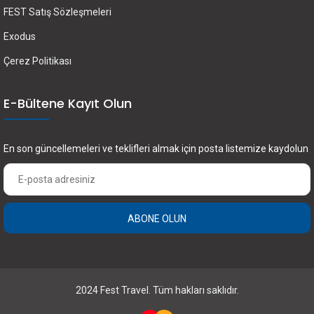
FEST Satış Sözleşmeleri
Exodus
Çerez Politikası
E-Bültene Kayıt Olun
En son güncellemeleri ve teklifleri almak için posta listemize kaydolun
ABONE OLUN
×
FEST Travel ile Dünyayı Kültürüyle Keşfetmek
için Üye Olun.
2024 Fest Travel. Tüm hakları saklıdır.