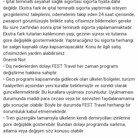
• İptal teminatlı seyahat sağlık sigortası sigorta fiyata dâhil
değildir. Ekstra fark ile iptal teminatlı sigorta yaptırmak isteyen
gezginlerimiz taleplerini, ödemelerini takip eden 24 saat içerisinde,
pasaport görüntüsüyle birlikte satış ofisimize bildirmeleri gerekir.
Bu süre zarfından sonra iptal teminatlı sigorta yapılamamaktadır.
Ekstra fark tutarları katılımcının yaşı, gezinin süresi ve tutarına
göre değişiklik göstermektedir. Yaptıracağınız bu sigorta herhangi
bir salgın kaynaklı olayı kapsamayacaktır. Konu ile ilgili satış
ofisimizden yardım alabilirsiniz.
Önemli Not
• Dış nedenlerden dolayı FEST Travel her zaman programı
değiştirme hakkına sahiptir.
• Gezi programı kapsamında gidilecek olan ülkeler/bölgeler, turizm
faaliyetleri açısından yeni kurallar belirlemiştir ve sürekli olarak
güncellenmektedir. Bu kurallara uyulması zorunludur. Uyulmaması
durumunda maddi para cezası veya bir servisten faydalanamama
gibi sonuçlar olabilir. Böyle bir durumda FEST Travel herhangi bir
sorumluluk kabul etmemektedir.
• Tren güzergâhı tamamıyla ülkelerin kendi demiryolları izinlerine
göre değişiklik gösterebilir. Bundan dolayı programda sarkma,
atlama veya değişim söz konusu olabilir.