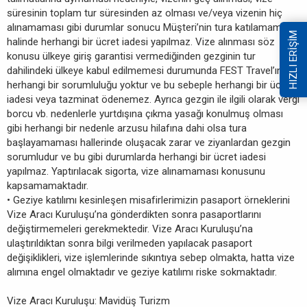
süresinin toplam tur süresinden az olması ve/veya vizenin hiç
alınamaması gibi durumlar sonucu Müşteri’nin tura katılamaması
HIZLI ERİŞİM
halinde herhangi bir ücret iadesi yapılmaz. Vize alınması söz
konusu ülkeye giriş garantisi vermediğinden gezginin tur
dahilindeki ülkeye kabul edilmemesi durumunda FEST Travel’ın
herhangi bir sorumluluğu yoktur ve bu sebeple herhangi bir ücret
iadesi veya tazminat ödenemez. Ayrıca gezgin ile ilgili olarak vergi
borcu vb. nedenlerle yurtdışına çıkma yasağı konulmuş olması
gibi herhangi bir nedenle arzusu hilafına dahi olsa tura
başlayamaması hallerinde oluşacak zarar ve ziyanlardan gezgin
sorumludur ve bu gibi durumlarda herhangi bir ücret iadesi
yapılmaz. Yaptırılacak sigorta, vize alınamaması konusunu
kapsamamaktadır.
• Geziye katılımı kesinleşen misafirlerimizin pasaport örneklerini
Vize Aracı Kuruluşu’na gönderdikten sonra pasaportlarını
değiştirmemeleri gerekmektedir. Vize Aracı Kuruluşu’na
ulaştırıldıktan sonra bilgi verilmeden yapılacak pasaport
değişiklikleri, vize işlemlerinde sıkıntıya sebep olmakta, hatta vize
alımına engel olmaktadır ve geziye katılımı riske sokmaktadır.
Vize Aracı Kuruluşu: Mavidüş Turizm