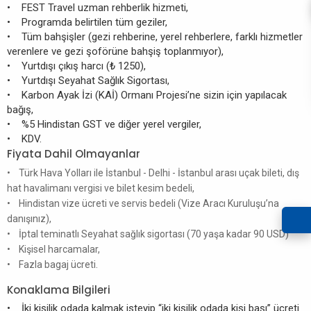
• FEST Travel uzman rehberlik hizmeti,
• Programda belirtilen tüm geziler,
• Tüm bahşişler (gezi rehberine, yerel rehberlere, farklı hizmetler
verenlere ve gezi şoförüne bahşiş toplanmıyor),
• Yurtdışı çıkış harcı (₺ 1250),
• Yurtdışı Seyahat Sağlık Sigortası,
• Karbon Ayak İzi (KAİ) Ormanı Projesi’ne sizin için yapılacak
bağış,
• %5 Hindistan GST ve diğer yerel vergiler,
• KDV.
Fiyata Dahil Olmayanlar
• Türk Hava Yolları ile İstanbul - Delhi - İstanbul arası uçak bileti, dış
hat havalimanı vergisi ve bilet kesim bedeli,
• Hindistan vize ücreti ve servis bedeli (Vize Aracı Kuruluşu’na
danışınız),
• İptal teminatlı Seyahat sağlık sigortası (70 yaşa kadar 90 USD)
• Kişisel harcamalar,
• Fazla bagaj ücreti.
Konaklama Bilgileri
• İki kişilik odada kalmak isteyip “iki kişilik odada kişi başı” ücreti