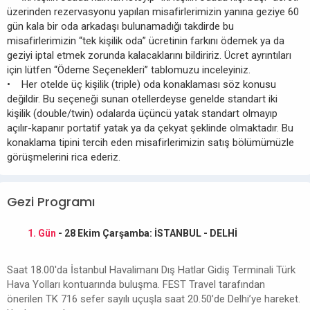
üzerinden rezervasyonu yapılan misafirlerimizin yanına geziye 60
gün kala bir oda arkadaşı bulunamadığı takdirde bu
misafirlerimizin “tek kişilik oda” ücretinin farkını ödemek ya da
geziyi iptal etmek zorunda kalacaklarını bildiririz. Ücret ayrıntıları
için lütfen “Ödeme Seçenekleri” tablomuzu inceleyiniz.
• Her otelde üç kişilik (triple) oda konaklaması söz konusu
değildir. Bu seçeneği sunan otellerdeyse genelde standart iki
kişilik (double/twin) odalarda üçüncü yatak standart olmayıp
açılır-kapanır portatif yatak ya da çekyat şeklinde olmaktadır. Bu
konaklama tipini tercih eden misafirlerimizin satış bölümümüzle
görüşmelerini rica ederiz.
Gezi Programı
1. Gün
- 28 Ekim Çarşamba: İSTANBUL - DELHİ
Saat 18.00'da İstanbul Havalimanı Dış Hatlar Gidiş Terminali Türk
Hava Yolları kontuarında buluşma. FEST Travel tarafından
önerilen TK 716 sefer sayılı uçuşla saat 20.50’de Delhi’ye hareket.