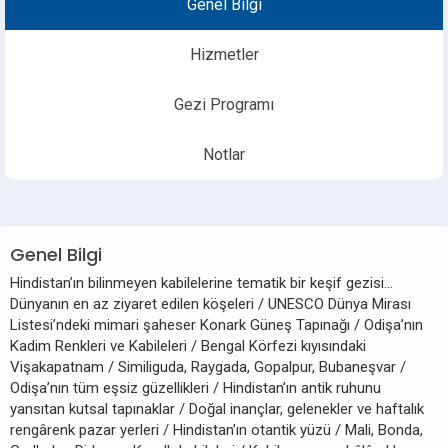
Genel Bilgi
Hizmetler
Gezi Programı
Notlar
Genel Bilgi
Hindistan’ın bilinmeyen kabilelerine tematik bir keşif gezisi...
Dünyanın en az ziyaret edilen köşeleri / UNESCO Dünya Mirası
Listesi’ndeki mimari şaheser Konark Güneş Tapınağı / Odişa’nın
Kadim Renkleri ve Kabileleri / Bengal Körfezi kıyısındaki
Vişakapatnam / Similiguda, Raygada, Gopalpur, Bubaneşvar /
Odişa’nın tüm eşsiz güzellikleri / Hindistan’ın antik ruhunu
yansıtan kutsal tapınaklar / Doğal inançlar, gelenekler ve haftalık
rengârenk pazar yerleri / Hindistan’ın otantik yüzü / Mali, Bonda,