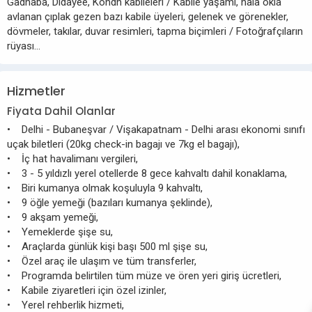
Gadhaba, Didayee, Kondh kabileleri / Kabile yaşamı, hâlâ okla
avlanan çıplak gezen bazı kabile üyeleri, gelenek ve görenekler,
dövmeler, takılar, duvar resimleri, tapma biçimleri / Fotoğrafçıların
rüyası…
Hizmetler
Fiyata Dahil Olanlar
• Delhi - Bubaneşvar / Vişakapatnam - Delhi arası ekonomi sınıfı
uçak biletleri (20kg check-in bagajı ve 7kg el bagajı),
• İç hat havalimanı vergileri,
• 3 - 5 yıldızlı yerel otellerde 8 gece kahvaltı dahil konaklama,
• Biri kumanya olmak koşuluyla 9 kahvaltı,
• 9 öğle yemeği (bazıları kumanya şeklinde),
• 9 akşam yemeği,
• Yemeklerde şişe su,
• Araçlarda günlük kişi başı 500 ml şişe su,
• Özel araç ile ulaşım ve tüm transferler,
• Programda belirtilen tüm müze ve ören yeri giriş ücretleri,
• Kabile ziyaretleri için özel izinler,
• Yerel rehberlik hizmeti,