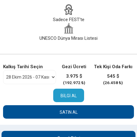
Sadece FEST'te
UNESCO Dünya Mirası Listesi
Kalkış Tarihi Seçin
Gezi Ücreti
Tek Kişi Oda Farkı
3.975 $
545 $
(192.972 ₺)
(26.458 ₺)
BILGI AL
SATIN AL