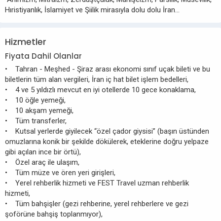
Hıristiyanlık, İslamiyet ve Şiilik mirasıyla dolu dolu İran…
Hizmetler
Fiyata Dahil Olanlar
• Tahran - Meşhed - Şiraz arası ekonomi sınıf uçak bileti ve bu
biletlerin tüm alan vergileri, İran iç hat bilet işlem bedelleri,
• 4 ve 5 yıldızlı mevcut en iyi otellerde 10 gece konaklama,
• 10 öğle yemeği,
• 10 akşam yemeği,
• Tüm transferler,
• Kutsal yerlerde giyilecek “özel çador giysisi” (başın üstünden
omuzlarına konik bir şekilde dökülerek, eteklerine doğru yelpaze
gibi açılan ince bir örtü),
• Özel araç ile ulaşım,
• Tüm müze ve ören yeri girişleri,
• Yerel rehberlik hizmeti ve FEST Travel uzman rehberlik
hizmeti,
• Tüm bahşişler (gezi rehberine, yerel rehberlere ve gezi
şoförüne bahşiş toplanmıyor),