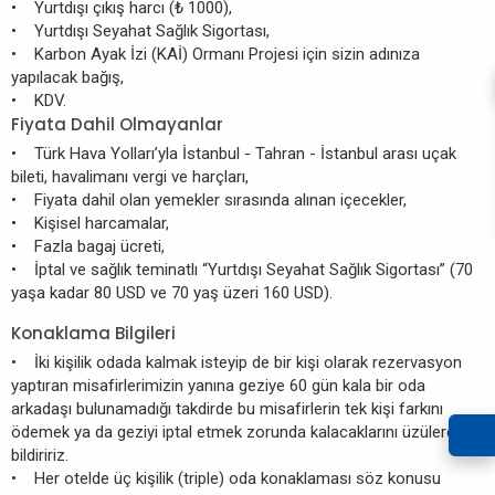
• Yurtdışı çıkış harcı (₺ 1000),
• Yurtdışı Seyahat Sağlık Sigortası,
• Karbon Ayak İzi (KAİ) Ormanı Projesi için sizin adınıza
yapılacak bağış,
• KDV.
Fiyata Dahil Olmayanlar
• Türk Hava Yolları’yla İstanbul - Tahran - İstanbul arası uçak
bileti, havalimanı vergi ve harçları,
• Fiyata dahil olan yemekler sırasında alınan içecekler,
• Kişisel harcamalar,
• Fazla bagaj ücreti,
• İptal ve sağlık teminatlı “Yurtdışı Seyahat Sağlık Sigortası” (70
yaşa kadar 80 USD ve 70 yaş üzeri 160 USD).
Konaklama Bilgileri
• İki kişilik odada kalmak isteyip de bir kişi olarak rezervasyon
yaptıran misafirlerimizin yanına geziye 60 gün kala bir oda
arkadaşı bulunamadığı takdirde bu misafirlerin tek kişi farkını
ödemek ya da geziyi iptal etmek zorunda kalacaklarını üzülerek
bildiririz.
• Her otelde üç kişilik (triple) oda konaklaması söz konusu