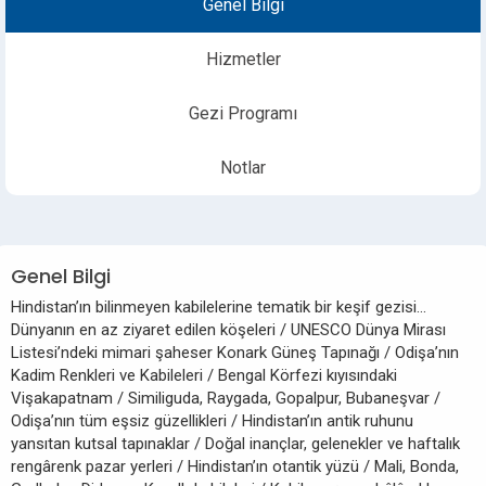
Genel Bilgi
Hizmetler
Gezi Programı
Notlar
Genel Bilgi
Hindistan’ın bilinmeyen kabilelerine tematik bir keşif gezisi...
Dünyanın en az ziyaret edilen köşeleri / UNESCO Dünya Mirası
Listesi’ndeki mimari şaheser Konark Güneş Tapınağı / Odişa’nın
Kadim Renkleri ve Kabileleri / Bengal Körfezi kıyısındaki
Vişakapatnam / Similiguda, Raygada, Gopalpur, Bubaneşvar /
Odişa’nın tüm eşsiz güzellikleri / Hindistan’ın antik ruhunu
yansıtan kutsal tapınaklar / Doğal inançlar, gelenekler ve haftalık
rengârenk pazar yerleri / Hindistan’ın otantik yüzü / Mali, Bonda,