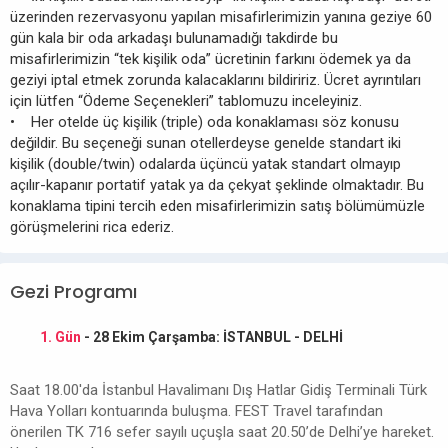
üzerinden rezervasyonu yapılan misafirlerimizin yanına geziye 60
gün kala bir oda arkadaşı bulunamadığı takdirde bu
misafirlerimizin “tek kişilik oda” ücretinin farkını ödemek ya da
geziyi iptal etmek zorunda kalacaklarını bildiririz. Ücret ayrıntıları
için lütfen “Ödeme Seçenekleri” tablomuzu inceleyiniz.
• Her otelde üç kişilik (triple) oda konaklaması söz konusu
değildir. Bu seçeneği sunan otellerdeyse genelde standart iki
kişilik (double/twin) odalarda üçüncü yatak standart olmayıp
açılır-kapanır portatif yatak ya da çekyat şeklinde olmaktadır. Bu
konaklama tipini tercih eden misafirlerimizin satış bölümümüzle
görüşmelerini rica ederiz.
Gezi Programı
1. Gün
- 28 Ekim Çarşamba: İSTANBUL - DELHİ
Saat 18.00'da İstanbul Havalimanı Dış Hatlar Gidiş Terminali Türk
Hava Yolları kontuarında buluşma. FEST Travel tarafından
önerilen TK 716 sefer sayılı uçuşla saat 20.50’de Delhi’ye hareket.