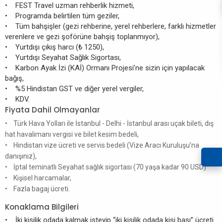
• FEST Travel uzman rehberlik hizmeti,
• Programda belirtilen tüm geziler,
• Tüm bahşişler (gezi rehberine, yerel rehberlere, farklı hizmetler
verenlere ve gezi şoförüne bahşiş toplanmıyor),
• Yurtdışı çıkış harcı (₺ 1250),
• Yurtdışı Seyahat Sağlık Sigortası,
• Karbon Ayak İzi (KAİ) Ormanı Projesi’ne sizin için yapılacak
bağış,
• %5 Hindistan GST ve diğer yerel vergiler,
• KDV.
Fiyata Dahil Olmayanlar
• Türk Hava Yolları ile İstanbul - Delhi - İstanbul arası uçak bileti, dış
hat havalimanı vergisi ve bilet kesim bedeli,
• Hindistan vize ücreti ve servis bedeli (Vize Aracı Kuruluşu’na
danışınız),
• İptal teminatlı Seyahat sağlık sigortası (70 yaşa kadar 90 USD)
• Kişisel harcamalar,
• Fazla bagaj ücreti.
Konaklama Bilgileri
• İki kişilik odada kalmak isteyip “iki kişilik odada kişi başı” ücreti