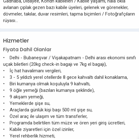
Gadhaba, Didayee, Kondh kabileleri / Kabile yaşamı, hâlâ okla
avlanan çıplak gezen bazı kabile üyeleri, gelenek ve görenekler,
dövmeler, takılar, duvar resimleri, tapma biçimleri / Fotoğrafçıların
rüyası…
Hizmetler
Fiyata Dahil Olanlar
• Delhi - Bubaneşvar / Vişakapatnam - Delhi arası ekonomi sınıfı
uçak biletleri (20kg check-in bagajı ve 7kg el bagajı),
• İç hat havalimanı vergileri,
• 3 - 5 yıldızlı yerel otellerde 8 gece kahvaltı dahil konaklama,
• Biri kumanya olmak koşuluyla 9 kahvaltı,
• 9 öğle yemeği (bazıları kumanya şeklinde),
• 9 akşam yemeği,
• Yemeklerde şişe su,
• Araçlarda günlük kişi başı 500 ml şişe su,
• Özel araç ile ulaşım ve tüm transferler,
• Programda belirtilen tüm müze ve ören yeri giriş ücretleri,
• Kabile ziyaretleri için özel izinler,
• Yerel rehberlik hizmeti,