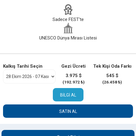
Sadece FEST'te
UNESCO Dünya Mirası Listesi
Kalkış Tarihi Seçin
Gezi Ücreti
Tek Kişi Oda Farkı
3.975 $
545 $
(192.972 ₺)
(26.458 ₺)
BILGI AL
SATIN AL