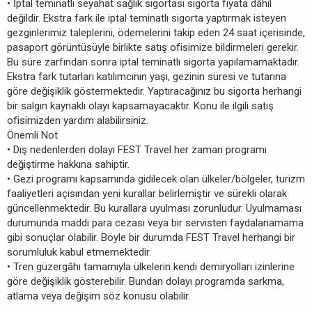
• İptal teminatlı seyahat sağlık sigortası sigorta fiyata dâhil
değildir. Ekstra fark ile iptal teminatlı sigorta yaptırmak isteyen
gezginlerimiz taleplerini, ödemelerini takip eden 24 saat içerisinde,
pasaport görüntüsüyle birlikte satış ofisimize bildirmeleri gerekir.
Bu süre zarfından sonra iptal teminatlı sigorta yapılamamaktadır.
Ekstra fark tutarları katılımcının yaşı, gezinin süresi ve tutarına
göre değişiklik göstermektedir. Yaptıracağınız bu sigorta herhangi
bir salgın kaynaklı olayı kapsamayacaktır. Konu ile ilgili satış
ofisimizden yardım alabilirsiniz.
Önemli Not
• Dış nedenlerden dolayı FEST Travel her zaman programı
değiştirme hakkına sahiptir.
• Gezi programı kapsamında gidilecek olan ülkeler/bölgeler, turizm
faaliyetleri açısından yeni kurallar belirlemiştir ve sürekli olarak
güncellenmektedir. Bu kurallara uyulması zorunludur. Uyulmaması
durumunda maddi para cezası veya bir servisten faydalanamama
gibi sonuçlar olabilir. Böyle bir durumda FEST Travel herhangi bir
sorumluluk kabul etmemektedir.
• Tren güzergâhı tamamıyla ülkelerin kendi demiryolları izinlerine
göre değişiklik gösterebilir. Bundan dolayı programda sarkma,
atlama veya değişim söz konusu olabilir.