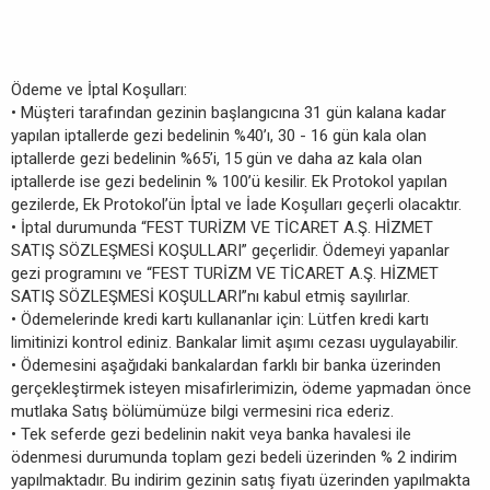
Ödeme ve İptal Koşulları:
• Müşteri tarafından gezinin başlangıcına 31 gün kalana kadar
yapılan iptallerde gezi bedelinin %40’ı, 30 - 16 gün kala olan
iptallerde gezi bedelinin %65’i, 15 gün ve daha az kala olan
iptallerde ise gezi bedelinin % 100’ü kesilir. Ek Protokol yapılan
gezilerde, Ek Protokol’ün İptal ve İade Koşulları geçerli olacaktır.
• İptal durumunda “FEST TURİZM VE TİCARET A.Ş. HİZMET
SATIŞ SÖZLEŞMESİ KOŞULLARI” geçerlidir. Ödemeyi yapanlar
gezi programını ve “FEST TURİZM VE TİCARET A.Ş. HİZMET
SATIŞ SÖZLEŞMESİ KOŞULLARI”nı kabul etmiş sayılırlar.
• Ödemelerinde kredi kartı kullananlar için: Lütfen kredi kartı
limitinizi kontrol ediniz. Bankalar limit aşımı cezası uygulayabilir.
• Ödemesini aşağıdaki bankalardan farklı bir banka üzerinden
gerçekleştirmek isteyen misafirlerimizin, ödeme yapmadan önce
mutlaka Satış bölümümüze bilgi vermesini rica ederiz.
• Tek seferde gezi bedelinin nakit veya banka havalesi ile
ödenmesi durumunda toplam gezi bedeli üzerinden % 2 indirim
yapılmaktadır. Bu indirim gezinin satış fiyatı üzerinden yapılmakta