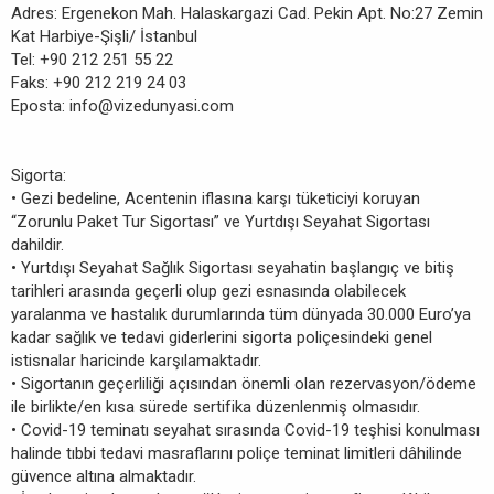
Adres: Ergenekon Mah. Halaskargazi Cad. Pekin Apt. No:27 Zemin
Kat Harbiye-Şişli/ İstanbul
Tel: +90 212 251 55 22
Faks: +90 212 219 24 03
Eposta:
info@vizedunyasi.com
Sigorta:
• Gezi bedeline, Acentenin iflasına karşı tüketiciyi koruyan
“Zorunlu Paket Tur Sigortası” ve Yurtdışı Seyahat Sigortası
dahildir.
• Yurtdışı Seyahat Sağlık Sigortası seyahatin başlangıç ve bitiş
tarihleri arasında geçerli olup gezi esnasında olabilecek
yaralanma ve hastalık durumlarında tüm dünyada 30.000 Euro’ya
kadar sağlık ve tedavi giderlerini sigorta poliçesindeki genel
istisnalar haricinde karşılamaktadır.
• Sigortanın geçerliliği açısından önemli olan rezervasyon/ödeme
ile birlikte/en kısa sürede sertifika düzenlenmiş olmasıdır.
• Covid-19 teminatı seyahat sırasında Covid-19 teşhisi konulması
halinde tıbbi tedavi masraflarını poliçe teminat limitleri dâhilinde
güvence altına almaktadır.