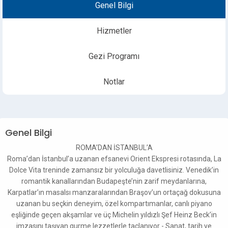
Genel Bilgi
Hizmetler
Gezi Programı
Notlar
Genel Bilgi
ROMA’DAN İSTANBUL’A
Roma’dan İstanbul’a uzanan efsanevi Orient Ekspresi rotasında, La
Dolce Vita treninde zamansız bir yolculuğa davetlisiniz. Venedik’in
romantik kanallarından Budapeşte’nin zarif meydanlarına,
Karpatlar’ın masalsı manzaralarından Braşov’un ortaçağ dokusuna
uzanan bu seçkin deneyim, özel kompartımanlar, canlı piyano
eşliğinde geçen akşamlar ve üç Michelin yıldızlı Şef Heinz Beck’in
imzasını taşıyan gurme lezzetlerle taçlanıyor - Sanat, tarih ve