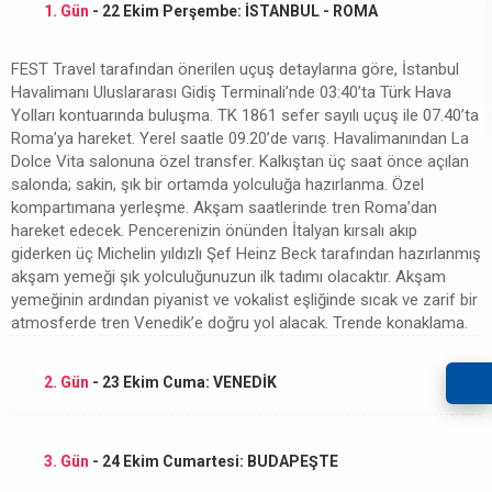
1. Gün
- 22 Ekim Perşembe: İSTANBUL - ROMA
FEST Travel tarafından önerilen uçuş detaylarına göre, İstanbul
Havalimanı Uluslararası Gidiş Terminali’nde 03:40’ta Türk Hava
Yolları kontuarında buluşma. TK 1861 sefer sayılı uçuş ile 07.40’ta
Roma’ya hareket. Yerel saatle 09.20’de varış. Havalimanından La
Dolce Vita salonuna özel transfer. Kalkıştan üç saat önce açılan
salonda; sakin, şık bir ortamda yolculuğa hazırlanma. Özel
kompartımana yerleşme. Akşam saatlerinde tren Roma’dan
hareket edecek. Pencerenizin önünden İtalyan kırsalı akıp
giderken üç Michelin yıldızlı Şef Heinz Beck tarafından hazırlanmış
akşam yemeği şık yolculuğunuzun ilk tadımı olacaktır. Akşam
yemeğinin ardından piyanist ve vokalist eşliğinde sıcak ve zarif bir
atmosferde tren Venedik’e doğru yol alacak. Trende konaklama.
2. Gün
- 23 Ekim Cuma: VENEDİK
3. Gün
- 24 Ekim Cumartesi: BUDAPEŞTE