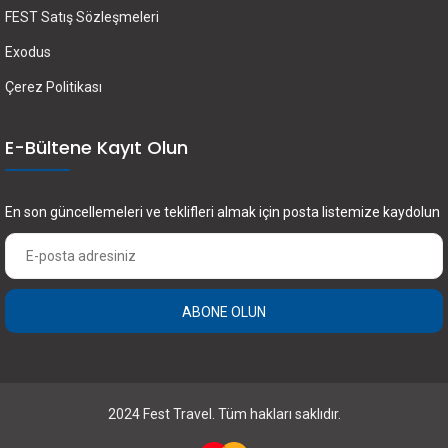
FEST Satış Sözleşmeleri
Exodus
Çerez Politikası
E-Bültene Kayıt Olun
En son güncellemeleri ve teklifleri almak için posta listemize kaydolun
ABONE OLUN
×
FEST Travel ile Dünyayı Kültürüyle Keşfetmek
için Üye Olun.
2024 Fest Travel. Tüm hakları saklıdır.