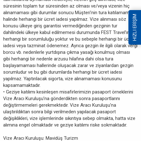
süresinin toplam tur süresinden az olması ve/veya vizenin hiç
alınamaması gibi durumlar sonucu Müşteri’nin tura katılamaması
HIZLI ERİŞİM
halinde herhangi bir ücret iadesi yapılmaz. Vize alınması söz
konusu ülkeye giriş garantisi vermediğinden gezginin tur
dahilindeki ülkeye kabul edilmemesi durumunda FEST Travel’ın
herhangi bir sorumluluğu yoktur ve bu sebeple herhangi bir ücret
iadesi veya tazminat ödenemez. Ayrıca gezgin ile ilgili olarak vergi
borcu vb. nedenlerle yurtdışına çıkma yasağı konulmuş olması
gibi herhangi bir nedenle arzusu hilafına dahi olsa tura
başlayamaması hallerinde oluşacak zarar ve ziyanlardan gezgin
sorumludur ve bu gibi durumlarda herhangi bir ücret iadesi
yapılmaz. Yaptırılacak sigorta, vize alınamaması konusunu
kapsamamaktadır.
• Geziye katılımı kesinleşen misafirlerimizin pasaport örneklerini
Vize Aracı Kuruluşu’na gönderdikten sonra pasaportlarını
değiştirmemeleri gerekmektedir. Vize Aracı Kuruluşu’na
ulaştırıldıktan sonra bilgi verilmeden yapılacak pasaport
değişiklikleri, vize işlemlerinde sıkıntıya sebep olmakta, hatta vize
alımına engel olmaktadır ve geziye katılımı riske sokmaktadır.
Vize Aracı Kuruluşu: Mavidüş Turizm