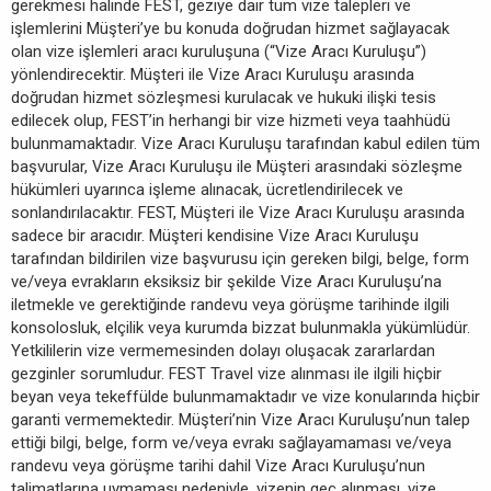
gerekmesi halinde FEST, geziye dair tüm vize talepleri ve
işlemlerini Müşteri’ye bu konuda doğrudan hizmet sağlayacak
olan vize işlemleri aracı kuruluşuna (“Vize Aracı Kuruluşu”)
yönlendirecektir. Müşteri ile Vize Aracı Kuruluşu arasında
doğrudan hizmet sözleşmesi kurulacak ve hukuki ilişki tesis
edilecek olup, FEST’in herhangi bir vize hizmeti veya taahhüdü
bulunmamaktadır. Vize Aracı Kuruluşu tarafından kabul edilen tüm
başvurular, Vize Aracı Kuruluşu ile Müşteri arasındaki sözleşme
hükümleri uyarınca işleme alınacak, ücretlendirilecek ve
sonlandırılacaktır. FEST, Müşteri ile Vize Aracı Kuruluşu arasında
sadece bir aracıdır. Müşteri kendisine Vize Aracı Kuruluşu
tarafından bildirilen vize başvurusu için gereken bilgi, belge, form
ve/veya evrakların eksiksiz bir şekilde Vize Aracı Kuruluşu’na
iletmekle ve gerektiğinde randevu veya görüşme tarihinde ilgili
konsolosluk, elçilik veya kurumda bizzat bulunmakla yükümlüdür.
Yetkililerin vize vermemesinden dolayı oluşacak zararlardan
gezginler sorumludur. FEST Travel vize alınması ile ilgili hiçbir
beyan veya tekeffülde bulunmamaktadır ve vize konularında hiçbir
garanti vermemektedir. Müşteri’nin Vize Aracı Kuruluşu’nun talep
ettiği bilgi, belge, form ve/veya evrakı sağlayamaması ve/veya
randevu veya görüşme tarihi dahil Vize Aracı Kuruluşu’nun
talimatlarına uymaması nedeniyle, vizenin geç alınması, vize