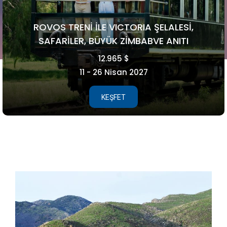
,
FAROE ADALARI
5.990 €
15 - 21 Ağustos 2026
KEŞFET