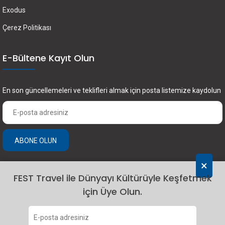
Exodus
Çerez Politikası
E-Bültene Kayıt Olun
En son güncellemeleri ve teklifleri almak için posta listemize kaydolun
ABONE OLUN
×
FEST Travel ile Dünyayı Kültürüyle Keşfetmek
için Üye Olun.
2024 Fest Travel. Tüm hakları saklıdır.