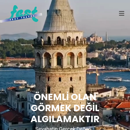
ÖNEMLİ OLAN
GÖRMEK DEĞİL
ALGILAMAKTIR
Seyahatin Gerçek Değeri...