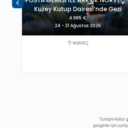
VEÇ -
OECONOMICA YEŞİLİN HER TONUYL
ezi
SLOVENYA
2.195 €
09 - 13 Eylül 2026
SLOVENYA
Yurtiçini kültür
gezginler için yurti