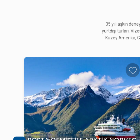
35 yılı aşkın den
yurtdışı turları. Viz
Kuzey Amerika, Gü