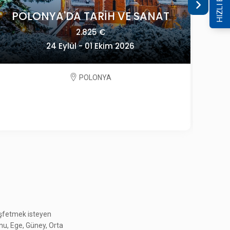
HIZLI ERİŞİM
GÜNEY KORE GEZİSİ
4.495 $
14 - 24 Ekim 2026
GÜNEY KORE
keşfetmek isteyen
onu, Ege, Güney, Orta