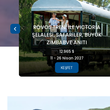
A
ÜK
FAROE ADALARI
5.990 €
15 - 21 Ağustos 2026
KEŞFET