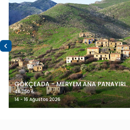
I
MAÇAHEL VE KUZEY DOĞU KARADENİZ
49.275 ₺
20 - 23 Ağustos 2026