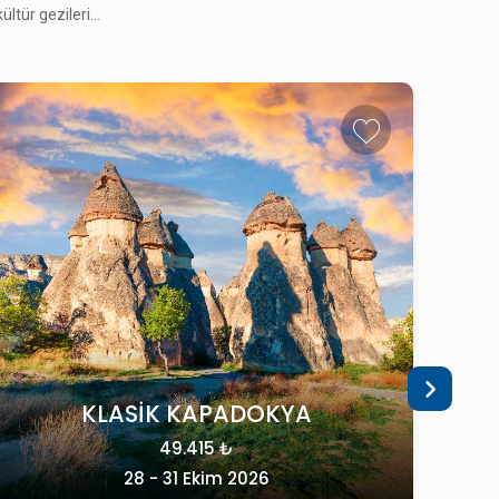
tür gezileri...
TREN ILE
KONYA ÇATALHÖYÜK - SİLLE -
KELEBEKLER VADİS
42.215 ₺
06 - 08 Kasım 2026