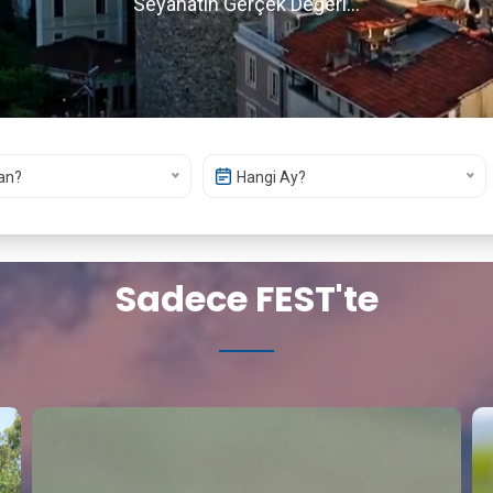
Seyahatin Gerçek Değeri...
an?
Hangi Ay?
Sadece FEST'te