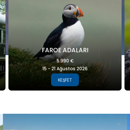
GALAPAGOS
8.995 €
25 Ağustos - 04 Eylül 2027
KEŞFET