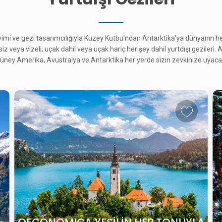
eyimi ve gezi tasarımcılığıyla Kuzey Kutbu'ndan Antarktika'ya dünyanın 
esiz veya vizeli, uçak dahil veya uçak hariç her şey dahil yurtdışı gezileri.
ney Amerika, Avustralya ve Antarktika her yerde sizin zevkinize uyacak