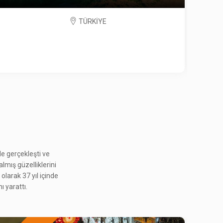
TÜRKİYE
e gerçekleşti ve
almış güzelliklerini
PERA'DA 6-7 EYLÜL
S
olarak 37 yıl içinde
2.565 ₺
ı yarattı.
Ocak 2027