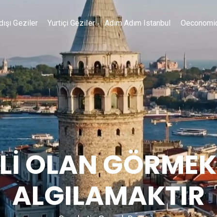
dışı Geziler
Yurtiçi Geziler
Adım Adım Istanbul
Oeconomi
İ OLAN GÖRMEK
ALGILAMAKTIR