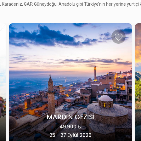
Karadeniz, GAP, Güneydoğu, Anadolu gibi Türkiye’nin her yerine yurtiçi kül
KLASİK KAPADOKYA
49.415 ₺
28 - 31 Ekim 2026