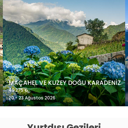
POSTA GEMİSİ İLE ARKTİK NORVEÇ -
Kuzey Kutup Dairesi’nde Gezi
4.985 €
24 - 31 Ağustos 2026
Yurtdışı Gezileri