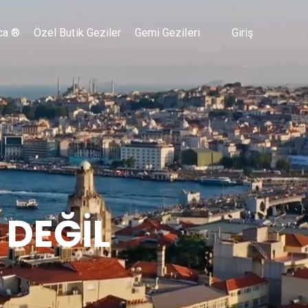
ca ®
Özel Butik Geziler
Gemi Gezileri
Giriş
 DEĞİL