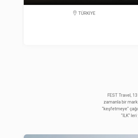
TÜRKİYE
FEST Travel, 13
zamanla bir marka h
"keşfetmeye" çağırd
"İLK" ler