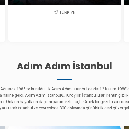
TÜRKİYE
Adım Adım İstanbul
 Ağustos 1985'te kuruldu. İlk Adım Adım İstanbul gezisi 12 Kasım 1988'd
aline geldi. Adım Adım İstanbul®, Kırk yıllık İstanbulluları kentin gizli k
ı. Onların hayatların da yeni parantezler açtı. Örnek bir gezi tasarımcısı 
i yaratarak İstanbul ve çevresinde 300 dolayında günübirlik gezi güzergah