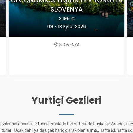
A
POLONYA'DA TARİH VE SANAT
2.825 €
24 Eylül - 01 Ekim 2026
POLONYA
Yurtiçi Gezileri
 gezilerinin öncüsü ile farklı temalarla her seferinde başka bir Anadolu 
çi turları. Uçak dahil ya da uçak hariç olarak planlanmış, hafta içi, hafta s